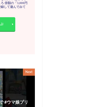
ろ 倍額の「3,000円
登録して遊んでみて
ぶ
Next
で #ウマ娘プリ