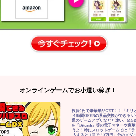
オンラインゲームでお小遣い稼ぎ！
投資0円で豪華景品GET！！「ミリ
４時間OPENの景品交換ができる
通のゲームアプリなどと違い、MG
を「Bitcash」等の電子マネーや
うよ！特にスロットゲームでは「ラ
入すると 1回で「3万円」分のメダル