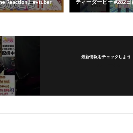
Reaction】#vtuber
ティーダービー #282日
最新情報をチェックしよう
フォローする