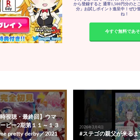
から登録すると 通常1,500円分のとこ
分」お試しポイント進呈中！ぜひ
ね！
今すぐ無料であそ
時視聴・最終回】ウマ
ービー2期第１１～１３
2026年3月4日
 pretty derby／2021
#ステゴの親父が来るま