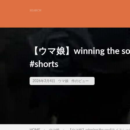
【ウマ娘】winning the s
#shorts
2026年3月4日
ウマ娘
件のビュー
HOME
ウマ娘
【ウマ娘】winning the soul(ライスシャワー 