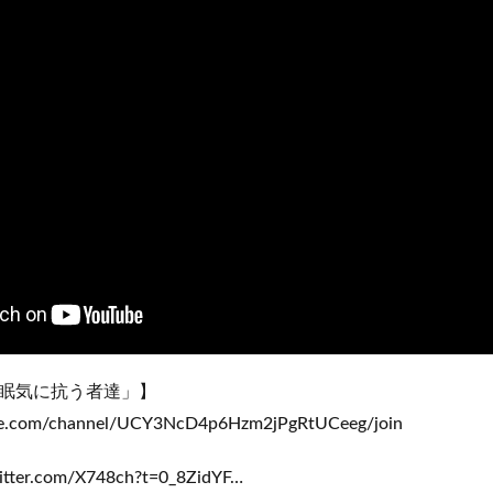
眠気に抗う者達」】
be.com/channel/UCY3NcD4p6Hzm2jPgRtUCeeg/join
witter.com/X748ch?t=0_8ZidYF…