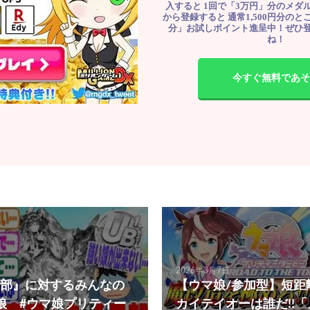
入すると 1回で「3万円」分のメダル
から登録すると 通常1,500円分のとこ
分」お試しポイント進呈中！ぜひ
ね！
今すぐ無料であそ
2026年3月7日
部』に対するみんなの
【ウマ娘/参加型】短距
娘 #ウマ娘プリティー
カイテイオーは誰だ!!