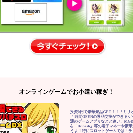
オンラインゲームでお小遣い稼ぎ！
投資0円で豪華景品GET！！「ミリ
４時間OPENの景品交換ができる
通のゲームアプリなどと違い、MG
を「Bitcash」等の電子マネーや
うよ！特にスロットゲームでは「ラ