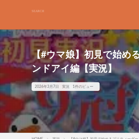
【#ウマ娘】初見で始め
ンドアイ編【実況】
2026年3月7日
実況
1件のビュー
HOME
実況
【#ウマ娘】初見で始めるプリティーダー