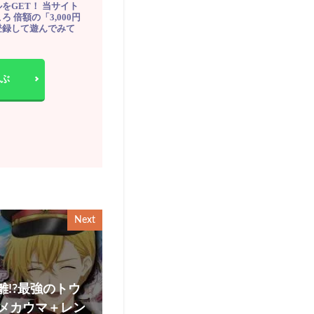
をGET！ 当サイト
ろ 倍額の「3,000円
登録して遊んでみて
ぶ
Next
離!?最強のトウ
「メカウマ＋レン