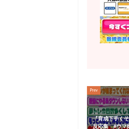
Prev
2026年3月7日
『育成下手くそ
反応集 #ウマ