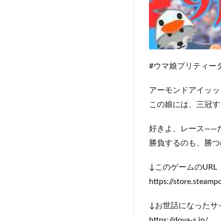
#ウマ娘プリティーダ
アーモンドアイッッ
この娘には、三冠す
好きよ、レース――
勝負するのも、勝つ
↓このゲームのURL（
https://store.stea
↓お世話になったサ
https://dova-s.jp/