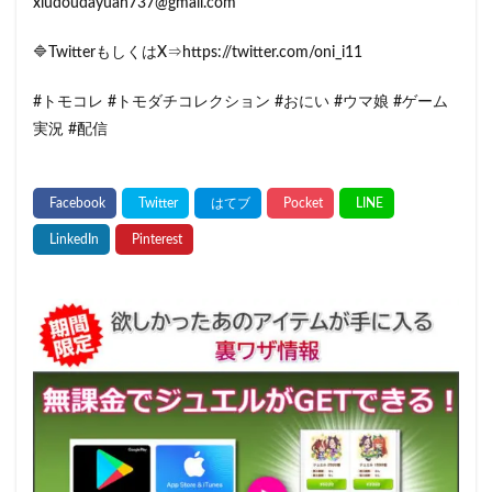
xiudoudayuan737@gmail.com
🔷TwitterもしくはX⇒https://twitter.com/oni_i11
#トモコレ #トモダチコレクション #おにい #ウマ娘 #ゲーム
実況 #配信