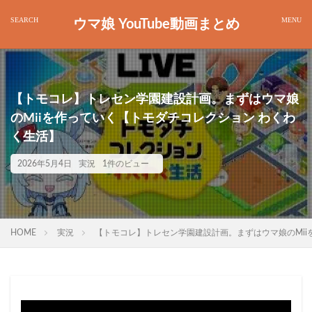
ウマ娘 YouTube動画まとめ
【トモコレ】トレセン学園建設計画。まずはウマ娘
のMiiを作っていく【トモダチコレクション わくわ
く生活】
2026年5月4日
実況
1件のビュー
HOME
実況
【トモコレ】トレセン学園建設計画。まずはウマ娘のMii