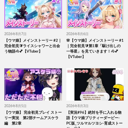
2026年8月7日
2026年8月6日
【ウマ娘】メインストーリー #2｜
🌸【ウマ娘】メインストーリー #1
完全初見🔰ライスシャワーと出会
｜完全初見🔰第1章「駆け出しの
う物語🐴💕【VTuber】
一等星」を見ていきます！🐴💕
【VTuber】
2026年8月5日
2026年8月3日
【ウマ娘】 完全初見プレイ ストー
【実況#96】絶対を手に入れる物
リー実況 第2部チームアスケラ
語【ウマ娘プリティーダービー-
編 第2章
PC版_ツルマルツヨシ-育成ストー