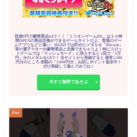
投資0円で豪華景品GET！！「ミリオンゲームDX」は２４時
間OPENの景品交換ができるゲームサイトだよ。普通のゲー
ムアプリなどと違い、MGDXでは貯めたメダルを「Bitcash」
等の電子マネーや豪華景品と交換できちゃうよ！特にスロッ
トゲームでは「ラッシュモード」に突入すると 1回で「3万
円」分のメダルをGET！ 当サイトから登録すると 通常1,500
円分のところ 倍額の「3,000円分」お試しポイント進呈中！
ぜひ登録して遊んでみてね！
今すぐ無料であそぶ
Prev