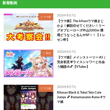
新着動画
2026年8月7日
ウマ娘
【ウマ娘】The k4senウマ娘まじ
かよ！解説任せてください！リー
グオブヒーローズ中山2000m 環
境どうなっとるんやSP！！【トレ
セン軒】
2026年8月7日
実況
【ウマ娘】メインストーリー #2｜
完全初見🔰ライスシャワーと出会
う物語🐴💕【VTuber】
2026年8月7日
ウマ娘
Kitasan Black & Tokai Teio Cute
Jumps 💕 #umamusume #uma #ウ
マ娘