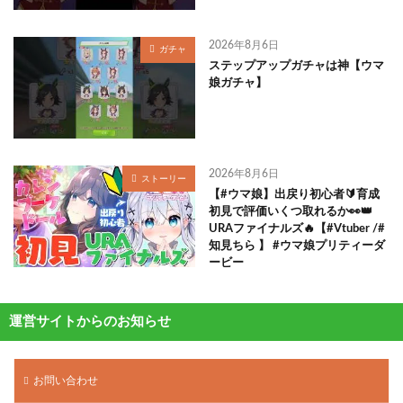
2026年8月6日
ガチャ
ステップアップガチャは神【ウマ
娘ガチャ】
2026年8月6日
ストーリー
【#ウマ娘】出戻り初心者🔰育成
初見で評価いくつ取れるか👀👑
URAファイナルズ🔥【#Vtuber /#
知見ちら 】 #ウマ娘プリティーダ
ービー
運営サイトからのお知らせ
お問い合わせ