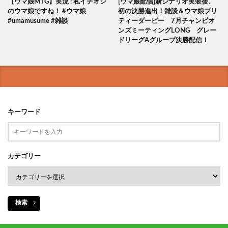
【ウマ娘MTG】実況 : 私イチオシ
[ウマ娘配信]新シナリオ実装後、
のウマ娘ですね！ #ウマ娘
初の決勝進出！雑談＆ウマ娘プリ
#umamusume #雑談
ティーダービー 7月チャンピオ
ンズミーティングLONG グレー
ドリーグAグループ決勝配信！
キーワード
カテゴリー
検索