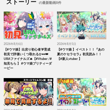
ストーリー
の最新動画8件
2026年8月6日
2026年8月5日
【#ウマ娘】出戻り初心者🔰育成
【#ウマ娘 】イベスト！！『あの
初見で評価いくつ取れるか👀👑
夏のケセラセラ』初見読み！！
URAファイナルズ🔥【#Vtuber /#
【#新人vtuber 】
知見ちら 】 #ウマ娘プリティーダ
ービー