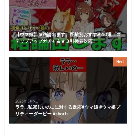
2026年3月9日
【ウマ娘】※結論出ます。距離別おすすめ10選！ス
テップアップガチャ＆★３引換券対応！
Next
2026年3月9日
ララ…私寂しいの…に対する反応#ウマ娘 #ウマ娘プ
リティーダービー #shorts