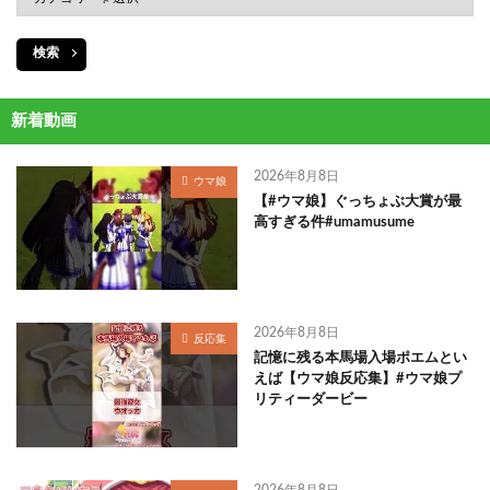
検索
新着動画
2026年8月8日
ウマ娘
【#ウマ娘】ぐっちょぶ大賞が最
高すぎる件#umamusume
2026年8月8日
反応集
記憶に残る本馬場入場ポエムとい
えば【ウマ娘反応集】#ウマ娘プ
リティーダービー
2026年8月8日