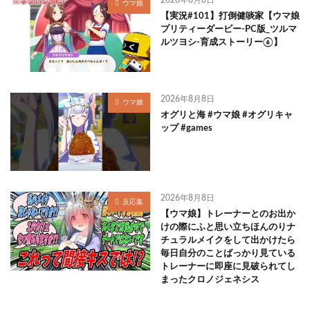
ウマ娘
【実況#101】打倒健啖家【ウマ娘
プリティーダービー-PC版_ツルマ
ルツヨシ-育成ストーリー⑥】
2026年8月8日
ウマ娘
オグリと海 #ウマ娘 #オグリキャ
ップ #games
2026年8月8日
反応集
【ウマ娘】トレーナーとのお出か
けの際にふと思い立ちほんのりナ
チュラルメイクをして出かけたら
毎日自分のことばっかり見ている
トレーナーに即座に見破られてし
まったクロノジェネシス