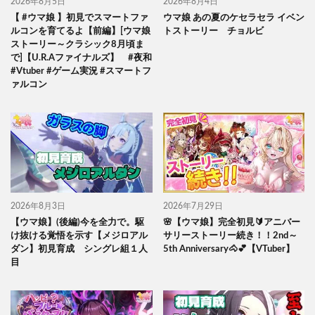
2026年8月5日
2026年8月4日
【 #ウマ娘 】初見でスマートファ
ウマ娘 あの夏のケセラセラ イベン
ルコンを育てるよ【前編】[ウマ娘
トストーリー チョルビ
ストーリー～クラシック8月頃ま
で]【U.R.Aファイナルズ】 #夜和
#Vtuber #ゲーム実況 #スマートフ
ァルコン
2026年8月3日
2026年7月29日
【ウマ娘】(後編)今を全力で。駆
🌸【ウマ娘】完全初見🔰アニバー
け抜ける覚悟を示す【メジロアル
サリーストーリー続き！！2nd～
ダン】初見育成 シングレ組１人
5th Anniversary🐴💕【VTuber】
目