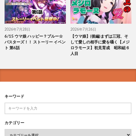
2026年7月28日
2026年7月26日
6/15 ウマ娘 ハッピー？ブルー☆
【ウマ娘】(後編)まずは三冠、そ
バスターズ！！ ストーリー イベン
して愛しの相手に愛を囁く【メジ
ト 第6話
ロラモーヌ】初見育成 昭和組６
人目
キーワード
カテゴリー