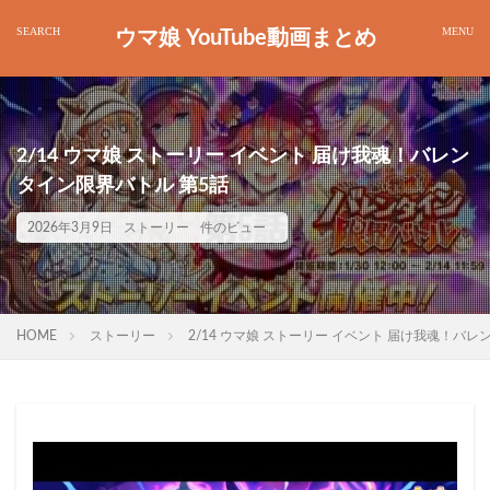
ウマ娘 YouTube動画まとめ
2/14 ウマ娘 ストーリー イベント 届け我魂！バレン
タイン限界バトル 第5話
2026年3月9日
ストーリー
件のビュー
HOME
ストーリー
2/14 ウマ娘 ストーリー イベント 届け我魂！バレ