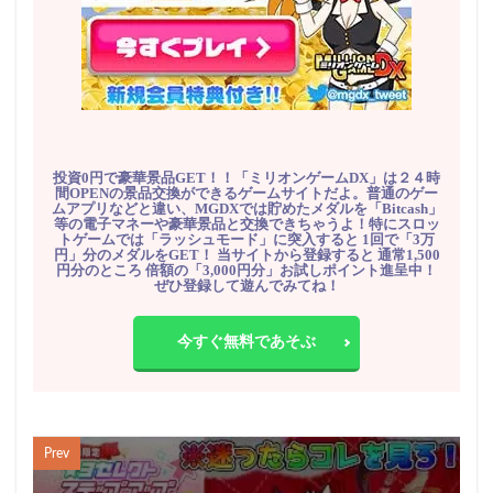
投資0円で豪華景品GET！！「ミリオンゲームDX」は２４時
間OPENの景品交換ができるゲームサイトだよ。普通のゲー
ムアプリなどと違い、MGDXでは貯めたメダルを「Bitcash」
等の電子マネーや豪華景品と交換できちゃうよ！特にスロッ
トゲームでは「ラッシュモード」に突入すると 1回で「3万
円」分のメダルをGET！ 当サイトから登録すると 通常1,500
円分のところ 倍額の「3,000円分」お試しポイント進呈中！
ぜひ登録して遊んでみてね！
今すぐ無料であそぶ
Prev