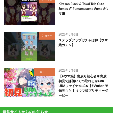
Kitasan Black & Tokai Teio Cute
Jumps 💕 #umamusume #uma #ウ
マ娘
2026年8月6日
ガチャ
ステップアップガチャは神【ウマ
娘ガチャ】
2026年8月6日
ストーリー
【#ウマ娘】出戻り初心者🔰育成
初見で評価いくつ取れるか👀👑
URAファイナルズ🔥【#Vtuber /#
知見ちら 】 #ウマ娘プリティーダ
ービー
運営サイトからのお知らせ