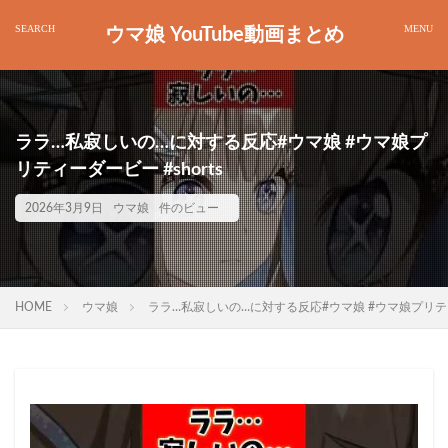
ウマ娘 YouTube動画まとめ
ララ…私寂しいの…に対する反応#ウマ娘 #ウマ娘プ
リティーダービー #shorts
2026年3月9日
ウマ娘
件のビュー
HOME
ウマ娘
ララ…私寂しいの…に対する反応#ウマ娘 #ウマ娘プリティー