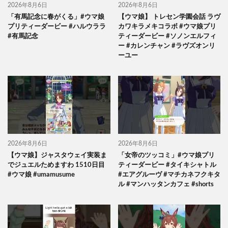
2026年8月6日
2026年8月6日
「有馬記念に春がくる」#ウマ娘
【ウマ娘】 トレセン学園会話 ラヴ
プリティーダービー #ハルウララ
カワキラメキコラボ #ウマ娘プリ
#有馬記念
ティーダービー #ソノンエルフィ
ー #カレンチャン #ラヴズオンリ
ーユー
2026年8月6日
2026年8月6日
【ウマ娘】ジャスタウェイ実装ま
「女帝のツッコミ」#ウマ娘プリ
でジュエルためますわ 1510日目
ティーダービー #タイキシャトル
#ウマ娘 #umamusume
#エアグルーヴ #マチカネフクキタ
ル #マンハッタンカフェ #shorts