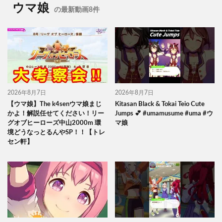
ウマ娘
の最新動画8件
2026年8月7日
2026年8月7日
【ウマ娘】The k4senウマ娘まじ
Kitasan Black & Tokai Teio Cute
かよ！解説任せてください！リー
Jumps 💕 #umamusume #uma #ウ
グオブヒーローズ中山2000m 環
マ娘
境どうなっとるんやSP！！【トレ
セン軒】