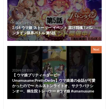
2026年3月9日
2/14 ウマ娘 ストーリー イベント 届け我魂！バレ
ンタイン限界バトル 第5話
Next
2026年3月10日
【 ウマ娘プリティーダービー
Umamusume:PrettyDerby】ウマ娘達の会話が可愛
かったので〜 カルストンライトオ、サクラバクシ
ンオー、桐生院トレーナー #ウマ娘 #umamusume