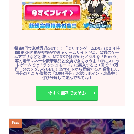
投資0円で豪華景品GET！！「ミリオンゲームDX」は２４時
間OPENの景品交換ができるゲームサイトだよ。普通のゲー
ムアプリなどと違い、MGDXでは貯めたメダルを「Bitcash」
等の電子マネーや豪華景品と交換できちゃうよ！特にスロッ
トゲームでは「ラッシュモード」に突入すると 1回で「3万
円」分のメダルをGET！ 当サイトから登録すると 通常1,500
円分のところ 倍額の「3,000円分」お試しポイント進呈中！
ぜひ登録して遊んでみてね！
今すぐ無料であそぶ
Prev