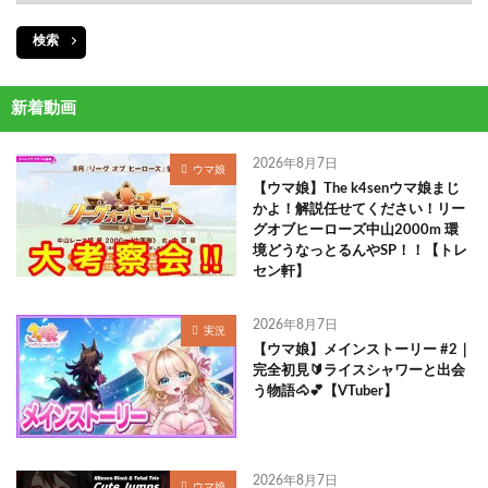
検索
新着動画
2026年8月7日
ウマ娘
【ウマ娘】The k4senウマ娘まじ
かよ！解説任せてください！リー
グオブヒーローズ中山2000m 環
境どうなっとるんやSP！！【トレ
セン軒】
2026年8月7日
実況
【ウマ娘】メインストーリー #2｜
完全初見🔰ライスシャワーと出会
う物語🐴💕【VTuber】
2026年8月7日
ウマ娘