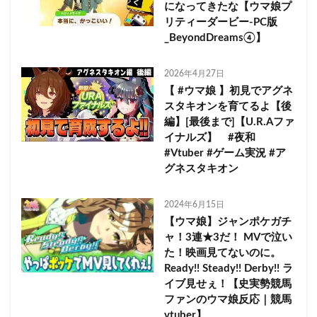
になってきたな【ウマ娘プ
リティーダービー-PC版
_BeyondDreams④】
2026年4月27日
【 #ウマ娘 】初見でアグネ
スタキオンを育てるよ【後
編】[最後まで]【U.R.Aファ
イナルズ】 #夜和
#Vtuber #ゲーム実況 #ア
グネスタキオン
2024年6月15日
【ウマ娘】ジャンポケガチ
ャ！3連★3だ！ MVで泣い
た！映画見てないのに。
Ready!! Steady!! Derby!! ラ
イブ見せぇ！【史実勢競馬
ファンのウマ娘反応｜競馬
vtuber】