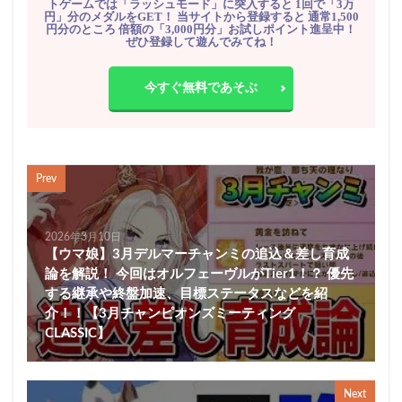
トゲームでは「ラッシュモード」に突入すると 1回で「3万
円」分のメダルをGET！ 当サイトから登録すると 通常1,500
円分のところ 倍額の「3,000円分」お試しポイント進呈中！
ぜひ登録して遊んでみてね！
今すぐ無料であそぶ
Prev
2026年3月10日
【ウマ娘】3月デルマーチャンミの追込＆差し育成
論を解説！ 今回はオルフェーヴルがTier1！？ 優先
する継承や終盤加速、目標ステータスなどを紹
介！！【3月チャンピオンズミーティング
CLASSIC】
Next