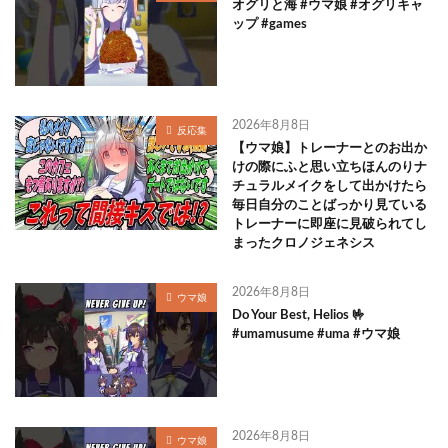
オグリと海 #ウマ娘 #オグリキャ
ップ #games
2026年8月8日
反応集
【ウマ娘】トレーナーとのお出か
けの際にふと思い立ちほんのりナ
チュラルメイクをして出かけたら
毎日自分のことばっかり見ている
トレーナーに即座に見破られてし
まったクロノジェネシス
2026年8月8日
ウマ娘
Do Your Best, Helios 🤟
#umamusume #uma #ウマ娘
2026年8月8日
ウマ娘