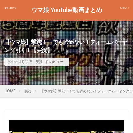
ウマ娘 YouTube動画まとめ
【ウマ娘】撃沈！！でも諦めない！フォーエバーヤ
ング引く！【実況】
2026年3月11日
実況
件のビュー
HOME
実況
【ウマ娘】撃沈！！でも諦めない！フォーエバーヤング引