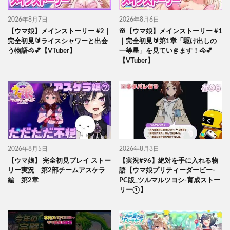
2026年8月7日
2026年8月6日
【ウマ娘】メインストーリー #2｜
🌸【ウマ娘】メインストーリー #1
完全初見🔰ライスシャワーと出会
｜完全初見🔰第1章「駆け出しの
う物語🐴💕【VTuber】
一等星」を見ていきます！🐴💕
【VTuber】
2026年8月5日
2026年8月3日
【ウマ娘】 完全初見プレイ ストー
【実況#96】絶対を手に入れる物
リー実況 第2部チームアスケラ
語【ウマ娘プリティーダービー-
編 第2章
PC版_ツルマルツヨシ-育成ストー
リー①】