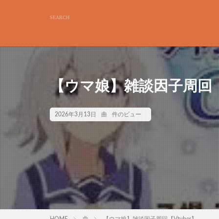
【ウマ娘】雑談因子周回【V
2026年3月13日
曲
件のビュー
HOME
曲
【ウマ娘】雑談因子周回【Vtuber】