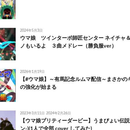
2024年5月3日
ウマ娘 ツインターボ師匠センター ネイチャ
ノもいるよ ３曲メドレー（勝負服ver）
2026年1月19日
【#ウマ娘】～有馬記念ルムマ配信～まさかの
の強化が始まる
2023年3月11日
2024年2月26日
【ウマ娘プリティーダービー】うまぴょい伝説 (-co
ン-)(1人で全部 cover してみた)