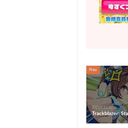
Prev
2026年3月13日
Trackblazer: St