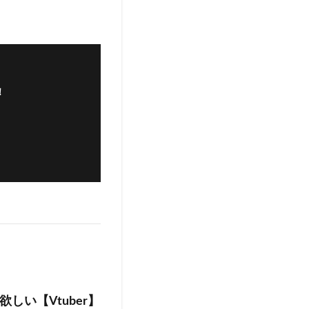
！
い【Vtuber】