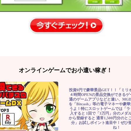
オンラインゲームでお小遣い稼ぎ！
投資0円で豪華景品GET！！「ミリ
４時間OPENの景品交換ができる
通のゲームアプリなどと違い、MG
を「Bitcash」等の電子マネーや
うよ！特にスロットゲームでは「ラ
入すると 1回で「3万円」分のメダル
から登録すると 通常1,500円分のとこ
分」お試しポイント進呈中！ぜひ
ね！