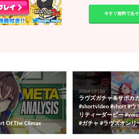
今すぐ無料であそ
2026年3月13日
ラヴズガチャ＆サポカガチャ
#shortvideo #short
リティーダービー #voic
art Of The Climax
#ガチャ #ラヴズオンリ