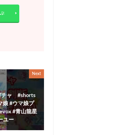
ぶ
Next
 #shorts
 #ウマ娘 #ウマ娘プ
evox #青山龍星
ーユー