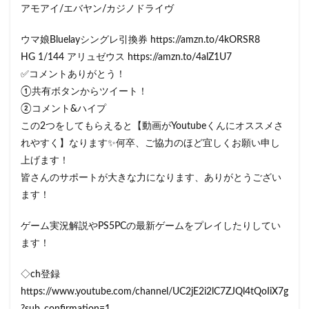
アモアイ/エバヤン/カジノドライヴ
ウマ娘Bluelayシングレ引換券 https://amzn.to/4kORSR8
HG 1/144 アリュゼウス https://amzn.to/4alZ1U7
✅コメントありがとう！
①共有ボタンからツイート！
②コメント&ハイプ
この2つをしてもらえると【動画がYoutubeくんにオススメさ
れやすく】なります✨何卒、ご協力のほど宜しくお願い申し
上げます！
皆さんのサポートが大きな力になります、ありがとうござい
ます！
ゲーム実況解説やPS5PCの最新ゲームをプレイしたりしてい
ます！
◇ch登録
https://www.youtube.com/channel/UC2jE2i2lC7ZJQl4tQoIiX7g