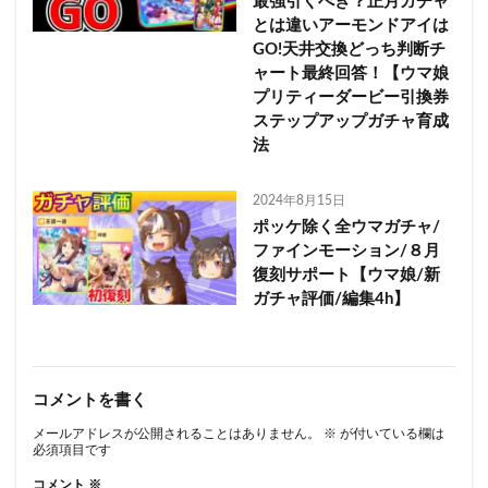
最強引くべき？正月ガチャ
とは違いアーモンドアイは
GO!天井交換どっち判断チ
ャート最終回答！【ウマ娘
プリティーダービー引換券
ステップアップガチャ育成
法
2024年8月15日
ポッケ除く全ウマガチャ/
ファインモーション/８月
復刻サポート【ウマ娘/新
ガチャ評価/編集4h】
コメントを書く
メールアドレスが公開されることはありません。
※
が付いている欄は
必須項目です
コメント
※