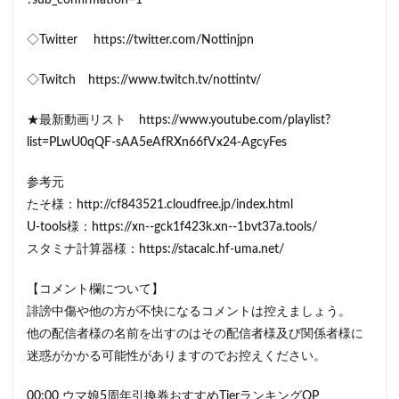
?sub_confirmation=1
◇Twitter https://twitter.com/Nottinjpn
◇Twitch https://www.twitch.tv/nottintv/
★最新動画リスト https://www.youtube.com/playlist?
list=PLwU0qQF-sAA5eAfRXn66fVx24-AgcyFes
参考元
たそ様：http://cf843521.cloudfree.jp/index.html
U-tools様：https://xn--gck1f423k.xn--1bvt37a.tools/
スタミナ計算器様：https://stacalc.hf-uma.net/
【コメント欄について】
誹謗中傷や他の方が不快になるコメントは控えましょう。
他の配信者様の名前を出すのはその配信者様及び関係者様に
迷惑がかかる可能性がありますのでお控えください。
00:00 ウマ娘5周年引換券おすすめTierランキングOP