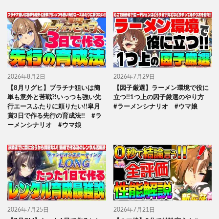
2026年8月2日
2026年7月29日
【8月リグヒ】プラチナ狙いは簡
【因子厳選】ラーメン環境で役に
単も意外と苦戦?!いっつも強い先
立つ!!1つ上の因子厳選のやり方
行エースふたりに頼りたい!!皐月
#ラーメンシナリオ #ウマ娘
賞3日で作る先行の育成法!! #ラ
ーメンシナリオ #ウマ娘
2026年7月25日
2026年7月21日