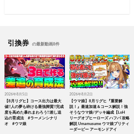
引換券
の最新動画8件
2026年8月5日
2026年8月2日
【8月リグヒ】コース出力は最大
【ウマ娘】8月リグヒ『重要解
値!!人の夢も砕ける最強脚質!!完成
説！』最速加速＆コース解説！強
度を高めた暴れまわろう!!差し追
そうなウマ娘/デッキ編成【LoH
込の育成法 #ラーメンシナリ
リーグオブヒーローズ ハフバ 攻略
オ #ウマ娘
解説 Umamusume ウマ娘プリティ
ーダービー アーモンドアイ