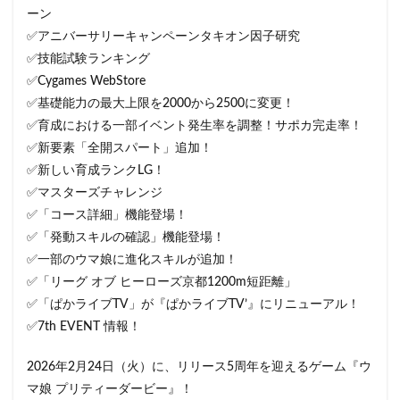
ーン
✅アニバーサリーキャンペーンタキオン因子研究
✅技能試験ランキング
✅Cygames WebStore
✅基礎能力の最大上限を2000から2500に変更！
✅育成における一部イベント発生率を調整！サポカ完走率！
✅新要素「全開スパート」追加！
✅新しい育成ランクLG！
✅マスターズチャレンジ
✅「コース詳細」機能登場！
✅「発動スキルの確認」機能登場！
✅一部のウマ娘に進化スキルが追加！
✅「リーグ オブ ヒーローズ京都1200m短距離」
✅「ぱかライブTV」が『ぱかライブTV’』にリニューアル！
✅7th EVENT 情報！
2026年2月24日（火）に、リリース5周年を迎えるゲーム『ウ
マ娘 プリティーダービー』！