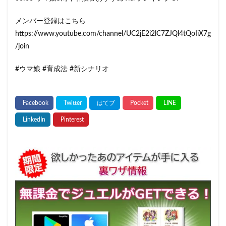
メンバー登録はこちら
https://www.youtube.com/channel/UC2jE2i2lC7ZJQl4tQoIiX7g
/join
#ウマ娘 #育成法 #新シナリオ