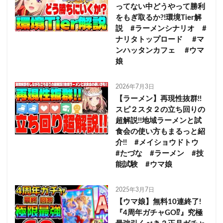
ってない中どうやって勝利
をもぎ取るか?!環境Tier解
説 #ラーメンシナリオ #
ナリタトップロード #マ
ンハッタンカフェ #ウマ
娘
2026年7月3日
【ラーメン】再現性抜群!!
スピ２スタ２の立ち回りの
超解説!!地域ラーメンと試
食会の使い方もまるっと紹
介!! #メイショウドトウ
#たづな #ラーメン #技
能試験 #ウマ娘
2025年3月7日
【ウマ娘】無料10連終了!
『4周年ガチャGO⁉』究極