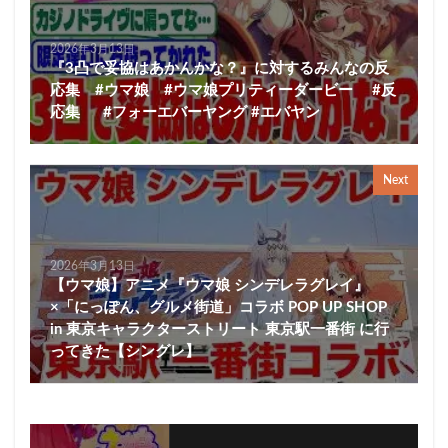
2026年3月13日
『3凸で妥協はあかんかな？』に対するみんなの反
応集 #ウマ娘 #ウマ娘プリティーダービー #反
応集 #フォーエバーヤング #エバヤン
Next
2026年3月13日
【ウマ娘】アニメ『ウマ娘 シンデレラグレイ』
×「にっぽん、グルメ街道」コラボ POP UP SHOP
in 東京キャラクターストリート 東京駅一番街 に行
ってきた【シングレ】