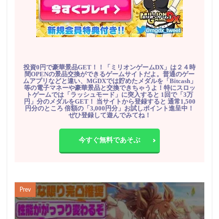
投資0円で豪華景品GET！！「ミリオンゲームDX」は２４時
間OPENの景品交換ができるゲームサイトだよ。普通のゲー
ムアプリなどと違い、MGDXでは貯めたメダルを「Bitcash」
等の電子マネーや豪華景品と交換できちゃうよ！特にスロッ
トゲームでは「ラッシュモード」に突入すると 1回で「3万
円」分のメダルをGET！ 当サイトから登録すると 通常1,500
円分のところ 倍額の「3,000円分」お試しポイント進呈中！
ぜひ登録して遊んでみてね！
今すぐ無料であそぶ
Prev