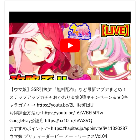
【ウマ娘】SSR引換券『無料配布』など最新アプデまとめ！
ステップアップガチャおかわり＆第3弾キャンペーン＆★3キ
ャラガチャ→ https://youtu.be/2LHtebTtzIU
お得課金方法👉 https://youtu.be/_6zWBEI5PTw
GooglePlay公認店 https://a.r10.to/hYA3VQ
おすすめポイント👉 https://hapitas.jp/appinvite?i=11320287
ウマ娘 プリティーダービー アートワークスVol.04