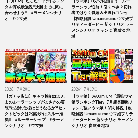
【7月CM】たった1日で作るレン
【ウマ娘】0分で結論言う！ルー
タル育成最強説!!決勝までに間に
ラーシップ性能！引くべき？切れ
合わせよう!! #ラーメンシナリ
者ではなく愛嬌＆出遅れコンセ
オ #ウマ娘
【攻略解説 Umamusume ウマ娘プ
リティーダービー 新シナリオ ラー
メンシナリオ チャンミ 育成法 地
域
2026年7月20日
2026年7月19日
【ガチャ告知】キャラ性能はまん
【ウマ娘】3600m CM『最強ウマ
まのルーラーシップがまさかの実
娘ランキングTier』7月超長距離チ
装!!出遅れ仕様はどうなるか?!セレ
ャンミ強いウマ娘！傾向解説【攻
クトピックは2強以外はスルー推
略解説 Umamusume ウマ娘プリテ
奨!! #ルーラーシップ #ラーメ
ィーダービー 新シナリオ ラーメン
ンシナリオ #ウマ娘
シナリオ 育成法 地域