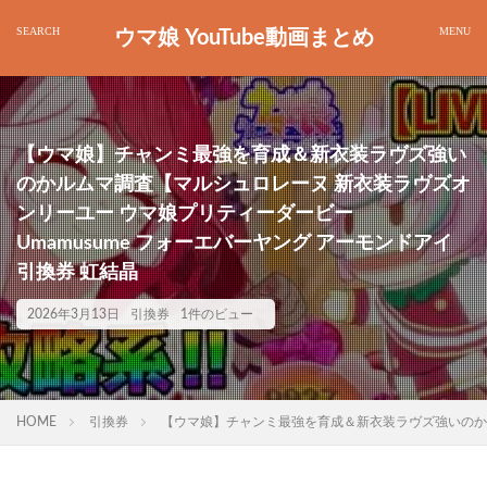
ウマ娘 YouTube動画まとめ
【ウマ娘】チャンミ最強を育成＆新衣装ラヴズ強い
のかルムマ調査【マルシュロレーヌ 新衣装ラヴズオ
ンリーユー ウマ娘プリティーダービー
Umamusume フォーエバーヤング アーモンドアイ
引換券 虹結晶
2026年3月13日
引換券
1件のビュー
HOME
引換券
【ウマ娘】チャンミ最強を育成＆新衣装ラヴズ強いのかルム