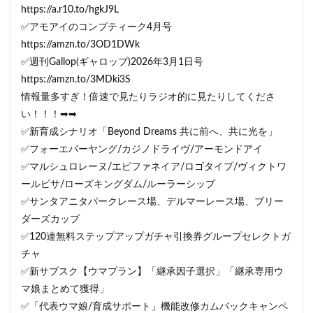
https://a.r10.to/hgkJ9L
✅アモアイのコンプティーク4月号
https://amzn.to/3OD1DWk
✅週刊Gallop(ギャロップ)2026年3月1日号
https://amzn.to/3MDki3S
情報量多すぎ！倍速で見たりラジオ的に見たりしてくださ
い！！！➡➡
✅新育成シナリオ「Beyond Dreams 共に前へ、共に光を」
✅フォーエバーヤング/カジノドライヴ/アーモンドアイ
✅マルシュロレーヌ/エピファネイア/ロゴタイプ/ヴィクトワ
ールピサ/ローズキングダム/ルーラーシップ
✅サンタアニタパークレース場、デルマーレース場、ブリー
ダーズカップ
✅120連無料ステップアップガチャ引換券グループセレクトガ
チャ
✅新サブスク【ウマプラン】「継承因子選択」「継承専用ウ
マ娘まとめて獲得」
✅「代表ウマ娘/育成サポート」機能改修カムバックキャンペ