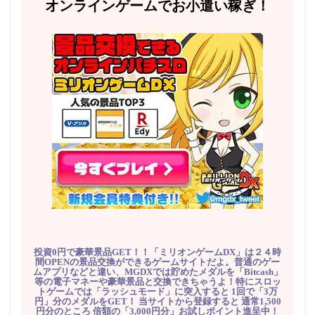
オンラインゲームでお小遣い稼ぎ！
投資0円で豪華景品GET！！「ミリオンゲームDX」は２４時
間OPENの景品交換ができるゲームサイトだよ。普通のゲー
ムアプリなどと違い、MGDXでは貯めたメダルを「Bitcash」
等の電子マネーや豪華景品と交換できちゃうよ！特にスロッ
トゲームでは「ラッシュモード」に突入すると 1回で「3万
円」分のメダルをGET！ 当サイトから登録すると 通常1,500
円分のところ 倍額の「3,000円分」お試しポイント進呈中！