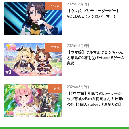
2026年8月9日
ウマ娘
【ウマ娘 プリティーダービー】
VOLTAGE（メジロパーマー）
2026年8月9日
ウマ娘
【ウマ娘】ツルマルツヨシちゃん
と最高の1杯を③ #vtuber #ゲーム
実況
2026年8月9日
育成
【#ウマ娘】初めてのルーラーシ
ップ育成✨Part2(初見さん大歓迎)
🐴✨【#個人vtuber / #倉望りの】