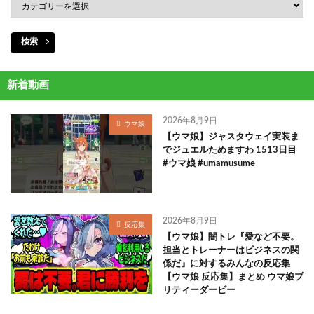
検索
新着動画
2026年8月9日
ウマ娘
【ウマ娘】ジャスタウェイ実装ま
でジュエルためますわ 1513日目
#ウマ娘 #umamusume
2026年8月9日
反応集
【ウマ娘】闇トレ『愛など不要。
担当とトレーナーはビジネスの関
係だ』に対するみんなの反応集
【ウマ娘 反応集】まとめ ウマ娘プ
リティーダービー