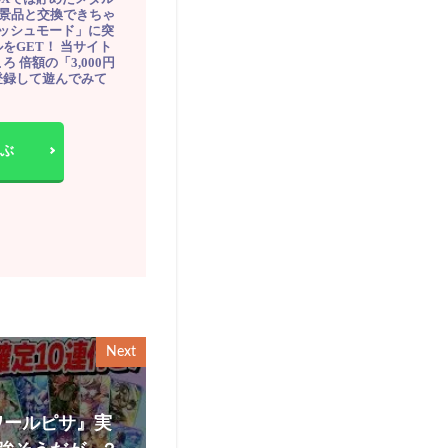
豪華景品と交換できちゃ
ッシュモード」に突
をGET！ 当サイト
ろ 倍額の「3,000円
登録して遊んでみて
ぶ
Next
ワールピサ』実