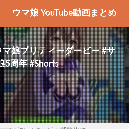
ウマ娘 YouTube動画まとめ
マ娘プリティーダービー #サ
年 #Shorts
ービー #サトノダイヤモンド #ウマ娘5周年 #Shorts