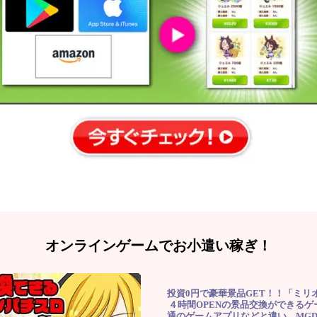
オンラインゲームでお小遣い稼ぎ！
投資0円で豪華景品GET！！「ミリ
４時間OPENの景品交換ができる
通のゲームアプリなどと違い、MG