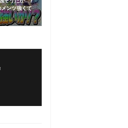
強そうだが…？
のメンツ強くて
！