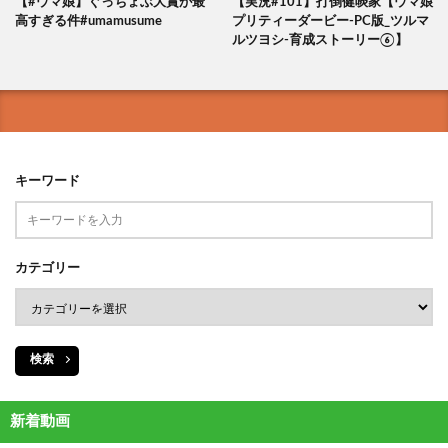
【#ウマ娘】ぐっちょぶ大賞が最
【実況#101】打倒健啖家【ウマ娘
高すぎる件#umamusume
プリティーダービー-PC版_ツルマ
ルツヨシ-育成ストーリー⑥】
キーワード
カテゴリー
検索
新着動画