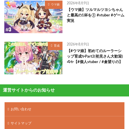
2026年8月9日
ウマ娘
【ウマ娘】ツルマルツヨシちゃん
と最高の1杯を③ #vtuber #ゲーム
実況
2026年8月9日
育成
【#ウマ娘】初めてのルーラーシ
ップ育成✨Part2(初見さん大歓迎)
🐴✨【#個人vtuber / #倉望りの】
運営サイトからのお知らせ
お問い合わせ
サイトマップ