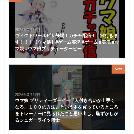
2026年3月19日
ヴィクトワールピサ登場！ガチャ配信！！汐行きま
す！！！【ウマ娘】#ゲーム実況 #ゲーム #実況 #ウ
マ娘 #ウマ娘プリティーダービー
Next
2026年3月19日
ウマ娘 プリティーダービー『人付き合いが上手く
なる、１００の方法』という本を買っているところ
をトレーナーに見られたこと思い出し、恥ずかしが
るシュガーライツ博士