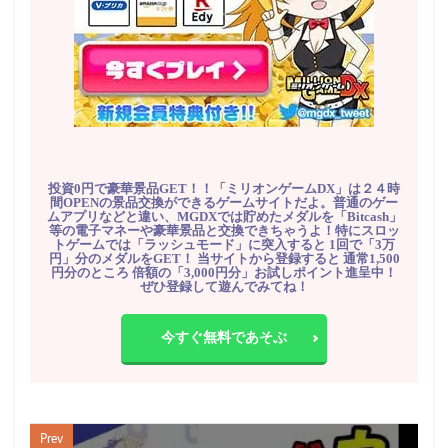
投資0円で豪華景品GET！！「ミリオンゲームDX」は２４時
間OPENの景品交換ができるゲームサイトだよ。普通のゲー
ムアプリなどと違い、MGDXでは貯めたメダルを「Bitcash」
等の電子マネーや豪華景品と交換できちゃうよ！特にスロッ
トゲームでは「ラッシュモード」に突入すると 1回で「3万
円」分のメダルをGET！ 当サイトから登録すると 通常1,500
円分のところ 倍額の「3,000円分」お試しポイント進呈中！
ぜひ登録して遊んでみてね！
今すぐ無料であそぶ
Prev