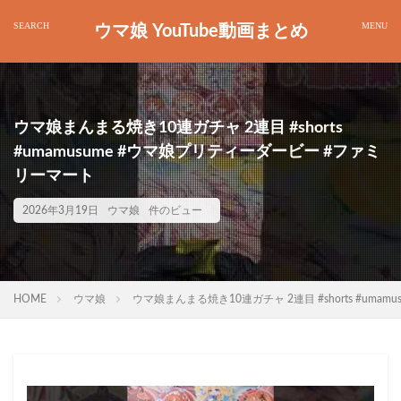
ウマ娘 YouTube動画まとめ
ウマ娘まんまる焼き10連ガチャ 2連目 #shorts
#umamusume #ウマ娘プリティーダービー #ファミ
リーマート
2026年3月19日
ウマ娘
件のビュー
HOME
ウマ娘
ウマ娘まんまる焼き10連ガチャ 2連目 #shorts #um