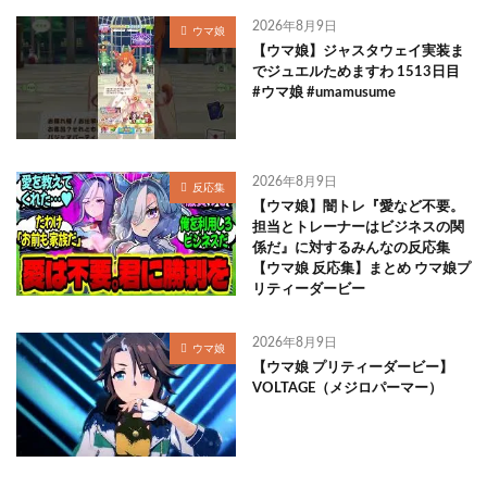
2026年8月9日
ウマ娘
【ウマ娘】ジャスタウェイ実装ま
でジュエルためますわ 1513日目
#ウマ娘 #umamusume
2026年8月9日
反応集
【ウマ娘】闇トレ『愛など不要。
担当とトレーナーはビジネスの関
係だ』に対するみんなの反応集
【ウマ娘 反応集】まとめ ウマ娘プ
リティーダービー
2026年8月9日
ウマ娘
【ウマ娘 プリティーダービー】
VOLTAGE（メジロパーマー）