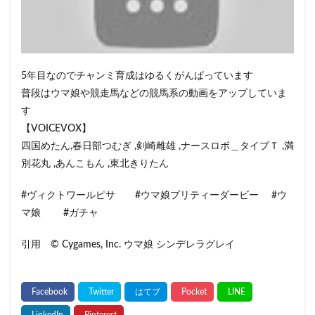
5年目なのでチャンミ育成はゆるくがんばっています
普段はウマ娘や競走馬などの競馬系の動画をアップしていま
す
【VOICEVOX】
四国めたん,春日部つむぎ ,剣崎雌雄 ,ナースロボ＿タイプＴ ,満
別花丸 ,あんこもん ,東北きりたん
#ヴィクトワールピサ #ウマ娘プリティーダービー #ウ
マ娘 #ガチャ
引用 © Cygames, Inc. ウマ娘 シンデレラグレイ