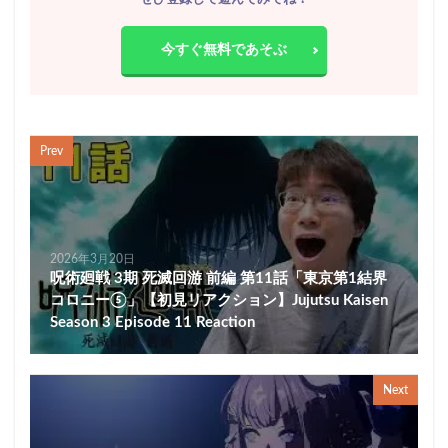
今すぐ無料であそぶ
Prev
2026年3月20日
呪術廻戦 3期 死滅回游 前編 第11話「東京第1結界
コロニー⑤」【初見リアクション】Jujutsu Kaisen
Season 3 Episode 11 Reaction
Next