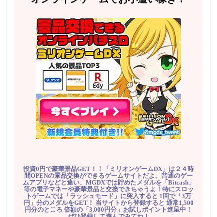
投資0円で豪華景品GET！！「ミリオンゲームDX」は２４時
間OPENの景品交換ができるゲームサイトだよ。普通のゲー
ムアプリなどと違い、MGDXでは貯めたメダルを「Bitcash」
等の電子マネーや豪華景品と交換できちゃうよ！特にスロッ
トゲームでは「ラッシュモード」に突入すると 1回で「3万
円」分のメダルをGET！ 当サイトから登録すると 通常1,500
円分のところ 倍額の「3,000円分」お試しポイント進呈中！
ぜひ登録して遊んでみてね！