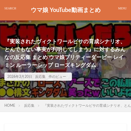
ウマ娘 YouTube動画まとめ
『実装されたヴィクトワールピサの育成シナリオ、
とんでもない事実が判明してしまう』に対するみん
なの反応集 まとめ ウマ娘プリティーダービー レイ
ミン ルーラーシップ ローズキングダム
2026年3月20日
反応集
件のビュー
HOME
反応集
『実装されたヴィクトワールピサの育成シナリオ、とんで