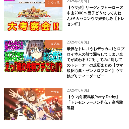
2026年8月8日
ウマ娘
【ウマ娘】リーグオブヒーローズ
中山2000m 因子どうなってんね
んSP カセコンウマ娘楽しみ【トレ
セン軒】
2026年8月8日
反応集
最低なトレ､｢うおデッカ…｣とロブ
ロイ本人の前で漏らしてしまい全
てが終わる!?に対してのに対して
のトレーナーの反応まとめ【ウマ
娘反応集・ゼンノロブロイ】ウマ
娘プリティーダービー
2026年8月8日
ウマ娘
【ウマ娘-賽馬娘Pretty Derby】
「トレセンラーメン列伝」高尚駿
逸篇