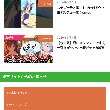
2026年8月7日
ウマ娘
ステゴ一族と海におでかけ #ウマ
娘 #ステゴ一族 #games
2026年8月7日
サポカ
【ウマ娘】逆にメシマズ！？過去
一引きがヤバい水着ガチャ200連
運営サイトからのお知らせ
お問い合わせ
サイトマップ