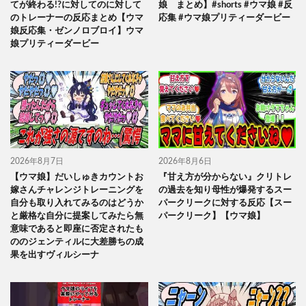
てが終わる!?に対してのに対して
娘 まとめ】#shorts #ウマ娘 #反
のトレーナーの反応まとめ【ウマ
応集 #ウマ娘プリティーダービー
娘反応集・ゼンノロブロイ】ウマ
娘プリティーダービー
2026年8月7日
2026年8月6日
【ウマ娘】だいしゅきカウントお
『甘え方が分からない』クリトレ
嫁さんチャレンジトレーニングを
の過去を知り母性が爆発するスー
自分も取り入れてみるのはどうか
パークリークに対する反応【スー
と厳格な自分に提案してみたら無
パークリーク】【ウマ娘】
意味であると即座に否定されたも
ののジェンティルに大差勝ちの成
果を出すヴィルシーナ