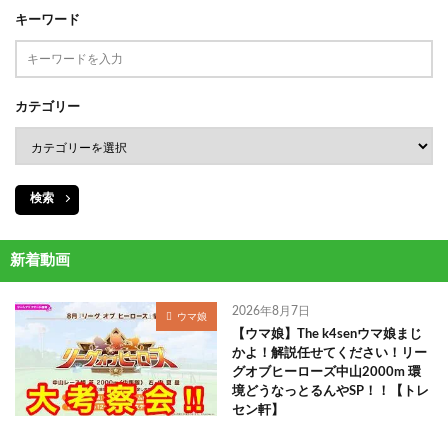
キーワード
カテゴリー
検索
新着動画
2026年8月7日
ウマ娘
【ウマ娘】The k4senウマ娘まじ
かよ！解説任せてください！リー
グオブヒーローズ中山2000m 環
境どうなっとるんやSP！！【トレ
セン軒】