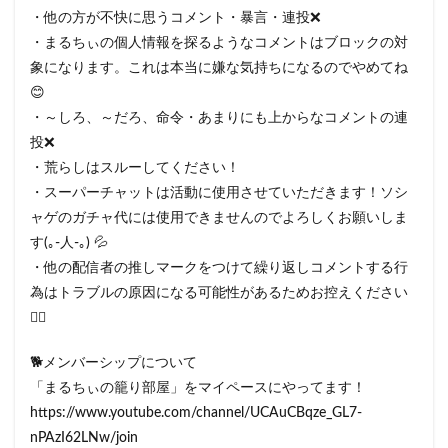
・他の方が不快に思うコメント・暴言・連投❌
・まるちぃの個人情報を探るようなコメントはブロックの対
象になります。これは本当に嫌な気持ちになるのでやめてね
😊
・～しろ、～だろ、命令・あまりにも上からなコメントの連
投❌
・荒らしはスルーしてください！
・スーパーチャットは活動に使用させていただきます！ソシ
ャゲのガチャ代には使用できませんのでよろしくお願いしま
す(｡-人-｡) 💦
・他の配信者の推しマークをつけて繰り返しコメントする行
為はトラブルの原因になる可能性があるためお控えください
🙇‍♀️
🐕メンバーシップについて
「まるちぃの籠り部屋」をマイペースにやってます！
https://www.youtube.com/channel/UCAuCBqze_GL7-
nPAzI62LNw/join