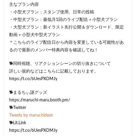
主なプラン内容
・小型犬プラン：スタンプ使用、日常の投稿
・中型犬プラン：最低月1回のライブ配信＋小型犬プラン
・大型犬プラン：新イラスト先行公開＆ダウンロード、限定
動画＋小型犬中型犬プラン
＊こちらのライブ配信日から内容を変更している可能性があ
るので最新のメンバー特典内容を確認してね！
🐕同時視聴、リアクションシーンの切り抜きについて
詳しい規約などはこちらに記載しております。
https://t.co/bUesPXDMJy
🐕まるちぃ謎グッズ
https://maruchi-maru.booth.pm/
🐕Twitter
Tweets by maruchidaze
🐕Lit.Link
https://t.co/bUesPXDMJy