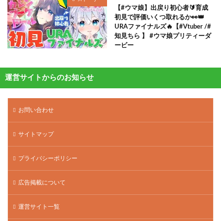
【#ウマ娘】出戻り初心者🔰育成
初見で評価いくつ取れるか👀👑
URAファイナルズ🔥【#Vtuber /#
知見ちら 】 #ウマ娘プリティーダ
ービー
運営サイトからのお知らせ
お問い合わせ
サイトマップ
プライバシーポリシー
広告掲載について
運営サイト一覧