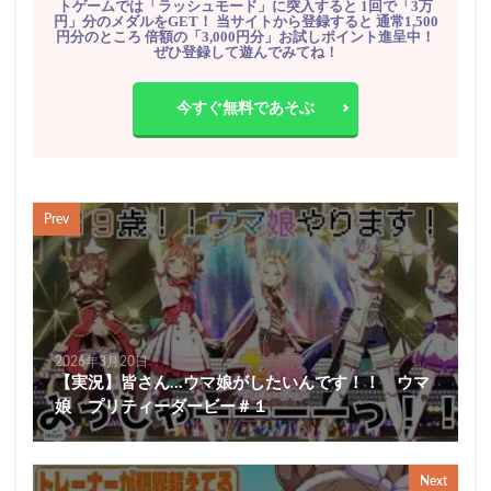
トゲームでは「ラッシュモード」に突入すると 1回で「3万
円」分のメダルをGET！ 当サイトから登録すると 通常1,500
円分のところ 倍額の「3,000円分」お試しポイント進呈中！
ぜひ登録して遊んでみてね！
今すぐ無料であそぶ
Prev
2026年3月20日
【実況】皆さん…ウマ娘がしたいんです！！ ウマ
娘 プリティーダービー＃１
Next