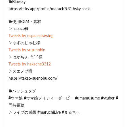
🐕Bluesky
https://bsky.app/profile/maruchi931.bsky.social
🐕使用BGM・素材
▷nspace様
Tweets by nspacedrawing
▷ゆずのじゃむ様
Tweets by yuzunobin
▷はかちぇ~^.ˬ.^様
Tweets by hakache0312
▷スエノブ様
https://takao-suenobu.com/
🐕ハッシュタグ
#ウマ娘 #ウマ娘プリティーダービー #umamusume #vtuber #
同時視聴
▷ライブの感想 #maruchiLive #まるちぃ