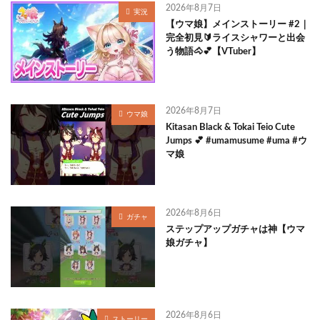
2026年8月7日
実況
【ウマ娘】メインストーリー #2｜
完全初見🔰ライスシャワーと出会
う物語🐴💕【VTuber】
2026年8月7日
ウマ娘
Kitasan Black & Tokai Teio Cute
Jumps 💕 #umamusume #uma #ウ
マ娘
2026年8月6日
ガチャ
ステップアップガチャは神【ウマ
娘ガチャ】
2026年8月6日
ストーリー