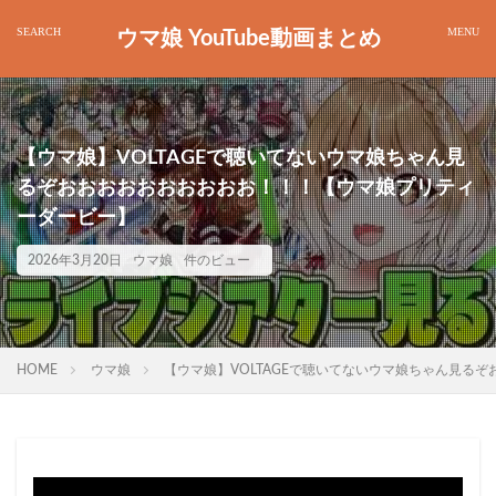
ウマ娘 YouTube動画まとめ
【ウマ娘】VOLTAGEで聴いてないウマ娘ちゃん見
るぞおおおおおおおおおお！！！【ウマ娘プリティ
ーダービー】
2026年3月20日
ウマ娘
件のビュー
HOME
ウマ娘
【ウマ娘】VOLTAGEで聴いてないウマ娘ちゃん見る