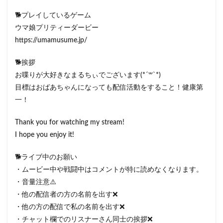
🐕プレイしているゲーム
ウマ娘プリティーダービー
https://umamusume.jp/
🐕挨拶
お喋りが大好きなまるちぃでございます(*´꒳`*)
目標はおばあちゃんになっても配信活動をすること！健康第
一！
Thank you for watching my stream!
I hope you enjoy it!
🐕ライブ中のお願い
・ムービー中や戦闘中はコメントが特に読めなくなります。
・音量注意⚠️
・他の配信者の方の名前を出す❌
・他の方の配信で私の名前を出す❌
・チャット欄でのリスナーさん同士の挨拶❌