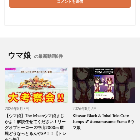
ウマ娘
の最新動画8件
2026年8月7日
2026年8月7日
【ウマ娘】The k4senウマ娘まじ
Kitasan Black & Tokai Teio Cute
かよ！解説任せてください！リー
Jumps 💕 #umamusume #uma #ウ
グオブヒーローズ中山2000m 環
マ娘
境どうなっとるんやSP！！【トレ
セン軒】