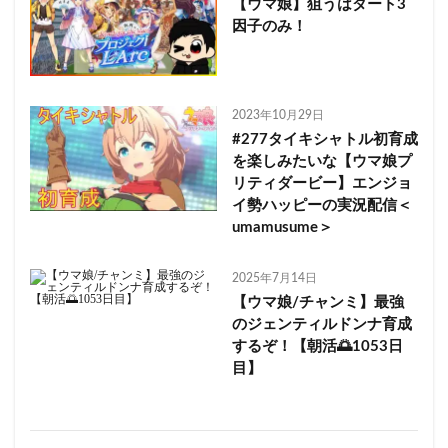
【ウマ娘】狙うはダート3
因子のみ！
2023年10月29日
#277タイキシャトル初育成
を楽しみたいな【ウマ娘プ
リティダービー】エンジョ
イ勢ハッピーの実況配信＜
umamusume＞
2025年7月14日
【ウマ娘/チャンミ】最強
のジェンティルドンナ育成
するぞ！【朝活🌅1053日
目】