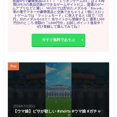
投資0円で豪華景品GET！！「ミリオンゲームDX」は２４時
間OPENの景品交換ができるゲームサイトだよ。普通のゲー
ムアプリなどと違い、MGDXでは貯めたメダルを「Bitcash」
等の電子マネーや豪華景品と交換できちゃうよ！特にスロッ
トゲームでは「ラッシュモード」に突入すると 1回で「3万
円」分のメダルをGET！ 当サイトから登録すると 通常1,500
円分のところ 倍額の「3,000円分」お試しポイント進呈中！
ぜひ登録して遊んでみてね！
今すぐ無料であそぶ
Prev
2026年3月20日
【ウマ娘】ピサが欲しい #shorts #ウマ娘 #ガチャ