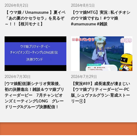
2026年8月2日
2026年8月1日
【 ウマ娘 / Umamusume 】夏イベ
【ウマ娘MTG】実況 : 私イチオシ
「あの夏のケセラセラ」を見るぞ
のウマ娘ですね！ #ウマ娘
～！！【桜川モナミ】
#umamusume #雑談
2026年7月30日
2026年7月29日
[ウマ娘配信]新シナリオ実装後、
【実況#89】成長速度が凄まじい
初の決勝進出！雑談＆ウマ娘プリ
【ウマ娘プリティーダービー-PC
ティーダービー 7月チャンピオ
版_シュヴァルグラン-育成ストー
ンズミーティングLONG グレー
リー④】
ドリーグAグループ決勝配信！