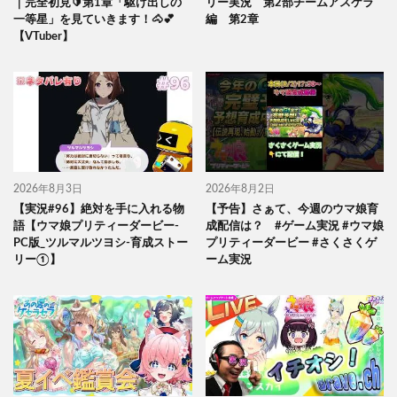
｜完全初見🔰第1章「駆け出しの
リー実況 第2部チームアスケラ
一等星」を見ていきます！🐴💕
編 第2章
【VTuber】
2026年8月3日
2026年8月2日
【実況#96】絶対を手に入れる物
【予告】さぁて、今週のウマ娘育
語【ウマ娘プリティーダービー-
成配信は？ #ゲーム実況 #ウマ娘
PC版_ツルマルツヨシ-育成ストー
プリティーダービー #さくさくゲ
リー①】
ーム実況