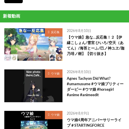
新着動画
2026年8月10日
反応集
【ウマ娘】急な…反応集！２【伊
縁こしょん/雪宮 ひいろ/空天（あ
てん）/海苔とーふ/巳ノ神ユヱ/珈
乃琲ノ樹】【切り抜き】
2026年8月10日
ウマ娘
Agnes Tachyon Did What?
#umamusume #ウマ娘プリティー
ダービー #ウマ娘 #horsegirl
#anime #animeedit
2026年8月9日
ウマ娘
ウマ娘4周年アニバーサリーライ
ブ＃STARTINGFORCE