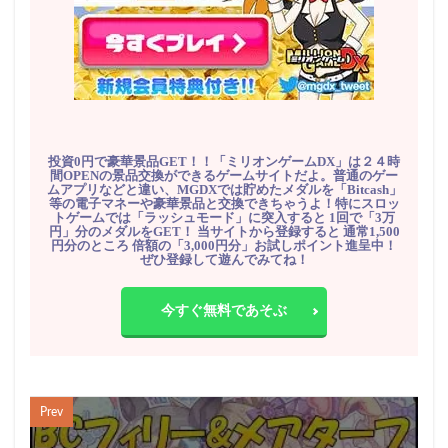
投資0円で豪華景品GET！！「ミリオンゲームDX」は２４時
間OPENの景品交換ができるゲームサイトだよ。普通のゲー
ムアプリなどと違い、MGDXでは貯めたメダルを「Bitcash」
等の電子マネーや豪華景品と交換できちゃうよ！特にスロッ
トゲームでは「ラッシュモード」に突入すると 1回で「3万
円」分のメダルをGET！ 当サイトから登録すると 通常1,500
円分のところ 倍額の「3,000円分」お試しポイント進呈中！
ぜひ登録して遊んでみてね！
今すぐ無料であそぶ
Prev