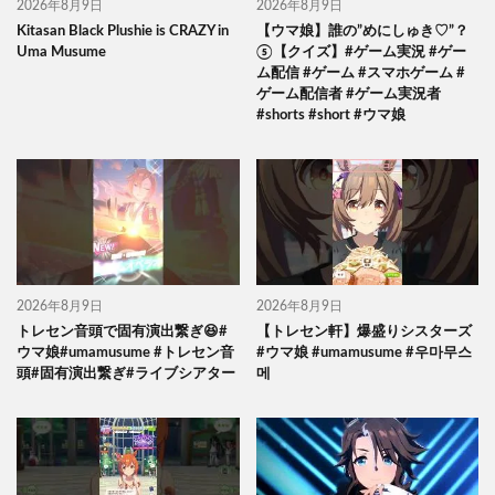
2026年8月9日
2026年8月9日
Kitasan Black Plushie is CRAZY in
【ウマ娘】誰の”めにしゅき♡”？
Uma Musume
⑤【クイズ】#ゲーム実況 #ゲー
ム配信 #ゲーム #スマホゲーム #
ゲーム配信者 #ゲーム実況者
#shorts #short #ウマ娘
2026年8月9日
2026年8月9日
トレセン音頭で固有演出繋ぎ😆#
【トレセン軒】爆盛りシスターズ
ウマ娘#umamusume #トレセン音
#ウマ娘 #umamusume #우마무스
頭#固有演出繋ぎ#ライブシアター
메