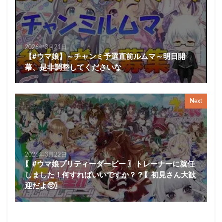
2026年3月21日
【#ウマ娘】～チャンミ予選直前ルムマ～明日開
幕、是非調整してくださいな
Next
2026年3月22日
〖#ウマ娘プリティーダービー 〗トレーナーに就任
しました！何すればいいですか？？〖初見さん大歓
迎だよ🥺〗