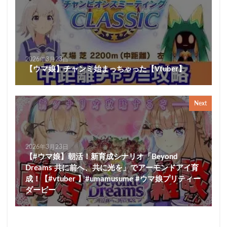
2026年3月23日
【ウマ娘】チャンミ始まっちゃった【Vtuber】
Next
2026年3月23日
【#ウマ娘】朝活！新育成シナリオ「Beyond
Dreams 共に前へ、共に光を」でアーモンドアイ育
成！【#vtuber 】#umamusume #ウマ娘プリティー
ダービー