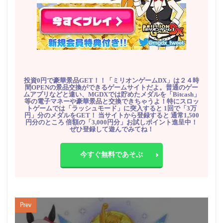
投資0円で豪華景品GET！！「ミリオンゲームDX」は２４時
間OPENの景品交換ができるゲームサイトだよ。普通のゲー
ムアプリなどと違い、MGDXでは貯めたメダルを「Bitcash」
等の電子マネーや豪華景品と交換できちゃうよ！特にスロッ
トゲームでは「ラッシュモード」に突入すると 1回で「3万
円」分のメダルをGET！ 当サイトから登録すると 通常1,500
円分のところ 倍額の「3,000円分」お試しポイント進呈中！
ぜひ登録して遊んでみてね！
今すぐ無料であそぶ
Prev