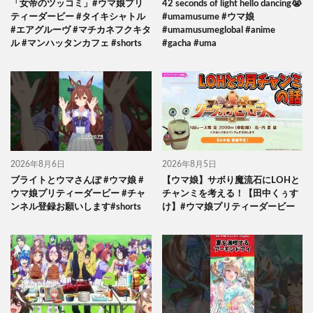
「女帝のツッコミ」#ウマ娘プリ
42 seconds of light hello dancing😭
ティーダービー #タイキシャトル
#umamusume #ウマ娘
#エアグルーヴ #マチカネフクキタ
#umamusumeglobal #anime
ル #マンハッタンカフェ #shorts
#gacha #uma
2026年8月6日
2026年8月5日
ブライトとウマさんぽ #ウマ娘 #
【ウマ娘】サボり魔流石にLOHと
ウマ娘プリティーダービー #チャ
チャンミを考える！【田中くぅす
ンネル登録お願いします#shorts
け】#ウマ娘プリティーダービー