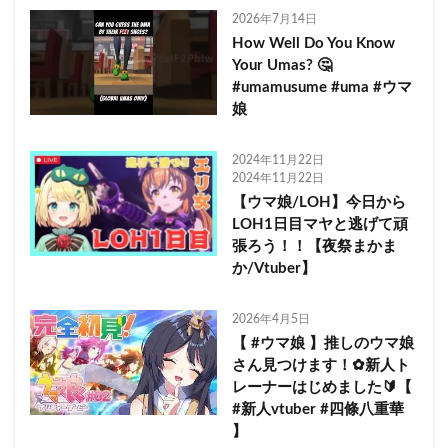
2026年7月14日
How Well Do You Know
Your Umas? 🤔
#umamusume #uma #ウマ
娘
2024年11月22日
2024年11月22日
【ウマ娘/LOH】今日から
LOH1日目マヤと逃げて頑
張ろう！！【夜祭まかま
か/Vtuber】
2026年4月5日
【 #ウマ娘 】推しのウマ娘
さん見つけます！✿新人ト
レーナーはじめました🔰【
#新人vtuber #四條八重華
】