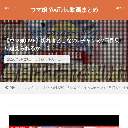
ウマ娘 YouTube動画まとめ
【ウマ娘LIVE】切れ者どこなの…チャンミ2日目乗
り越えられるか！？
2026年3月23日
ウマ娘
件のビュー
HOME
ウマ娘
【ウマ娘LIVE】切れ者どこなの…チャンミ2日目乗り越