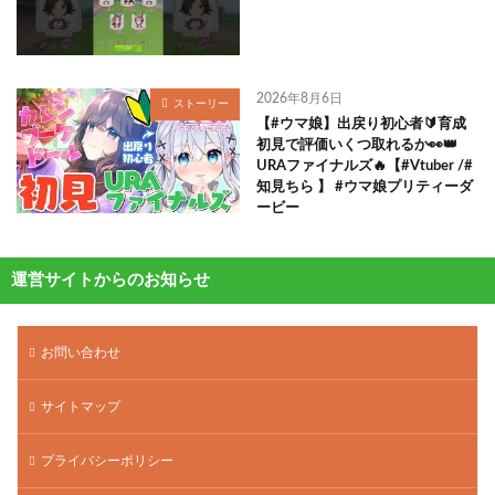
2026年8月6日
ストーリー
【#ウマ娘】出戻り初心者🔰育成
初見で評価いくつ取れるか👀👑
URAファイナルズ🔥【#Vtuber /#
知見ちら 】 #ウマ娘プリティーダ
ービー
運営サイトからのお知らせ
お問い合わせ
サイトマップ
プライバシーポリシー