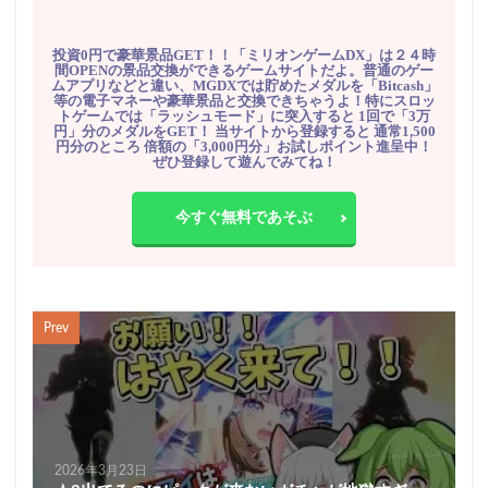
投資0円で豪華景品GET！！「ミリオンゲームDX」は２４時
間OPENの景品交換ができるゲームサイトだよ。普通のゲー
ムアプリなどと違い、MGDXでは貯めたメダルを「Bitcash」
等の電子マネーや豪華景品と交換できちゃうよ！特にスロッ
トゲームでは「ラッシュモード」に突入すると 1回で「3万
円」分のメダルをGET！ 当サイトから登録すると 通常1,500
円分のところ 倍額の「3,000円分」お試しポイント進呈中！
ぜひ登録して遊んでみてね！
今すぐ無料であそぶ
Prev
2026年3月23日