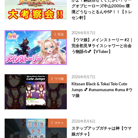
かよ！解説任せてください！リー
グオブヒーローズ中山2000m 環
境どうなっとるんやSP！！【トレ
セン軒】
2026年8月7日
実況
【ウマ娘】メインストーリー #2｜
完全初見🔰ライスシャワーと出会
う物語🐴💕【VTuber】
2026年8月7日
ウマ娘
Kitasan Black & Tokai Teio Cute
Jumps 💕 #umamusume #uma #ウ
マ娘
2026年8月6日
ガチャ
ステップアップガチャは神【ウマ
娘ガチャ】