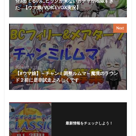
☆3出てるのにピックが来ないガチャが地獄すぎ
た…【ウマ娘/VOICEVOX実況】
Next
2026年3月23日
【#ウマ娘】～チャンミ調整ルムマ～魔境のラウン
ド２前に是非試走よろしくです
最新情報をチェックしよう！
フォローする