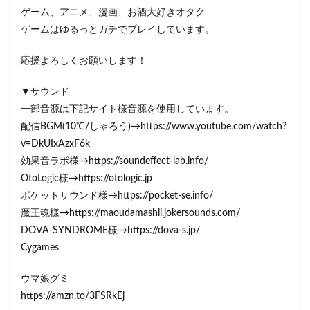
ゲーム、アニメ、漫画、お酒大好きオタク
ゲームはゆるっとガチでプレイしています。
応援よろしくお願いします！
▼サウンド
一部音源は下記サイト様音源を使用しています。
配信BGM(10℃/しゃろう)→https://www.youtube.com/watch?
v=DkUIxAzxF6k
効果音ラボ様→https://soundeffect-lab.info/
OtoLogic様→https://otologic.jp
ポケットサウンド様→https://pocket-se.info/
魔王魂様→https://maoudamashii.jokersounds.com/
DOVA-SYNDROME様→https://dova-s.jp/
Cygames
ウマ娘グミ
https://amzn.to/3FSRkEj