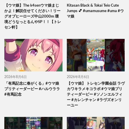
【ウマ娘】The k4senウマ娘まじ
Kitasan Black & Tokai Teio Cute
かよ！解説任せてください！リー
Jumps 💕 #umamusume #uma #ウ
グオブヒーローズ中山2000m 環
マ娘
境どうなっとるんやSP！！【トレ
セン軒】
2026年8月6日
2026年8月6日
「有馬記念に春がくる」#ウマ娘
【ウマ娘】 トレセン学園会話 ラヴ
プリティーダービー #ハルウララ
カワキラメキコラボ #ウマ娘プリ
#有馬記念
ティーダービー #ソノンエルフィ
ー #カレンチャン #ラヴズオンリ
ーユー