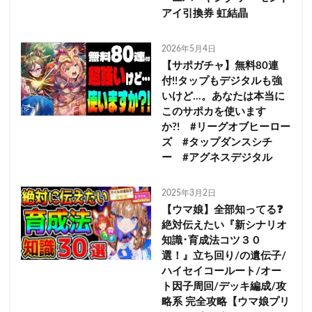
アイ引換券 虹結晶
2026年5月4日
【サポガチャ】無料80連
付!!タップもデジタルも強
いけど…。あなたは本当に
このサポカを使います
か?! #リーグオブヒーロー
ズ #タップダンスシチ
ー #アグネスデジタル
2025年3月2日
【ウマ娘】全部知ってる❓
絶対伝えたい『新シナリオ
知識･育成法コツ３０
選！』立ち回り/の遺伝子/
ハイセイコールート/オー
ト因子周回/デッキ編成/攻
略系 完全攻略【ウマ娘プリ