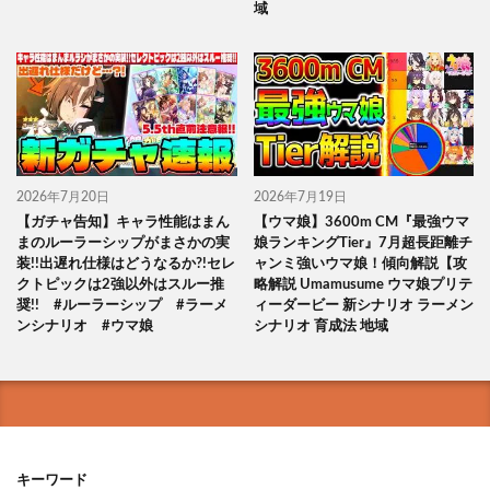
域
2026年7月20日
2026年7月19日
【ガチャ告知】キャラ性能はまん
【ウマ娘】3600m CM『最強ウマ
まのルーラーシップがまさかの実
娘ランキングTier』7月超長距離チ
装!!出遅れ仕様はどうなるか?!セレ
ャンミ強いウマ娘！傾向解説【攻
クトピックは2強以外はスルー推
略解説 Umamusume ウマ娘プリテ
奨!! #ルーラーシップ #ラーメ
ィーダービー 新シナリオ ラーメン
ンシナリオ #ウマ娘
シナリオ 育成法 地域
キーワード