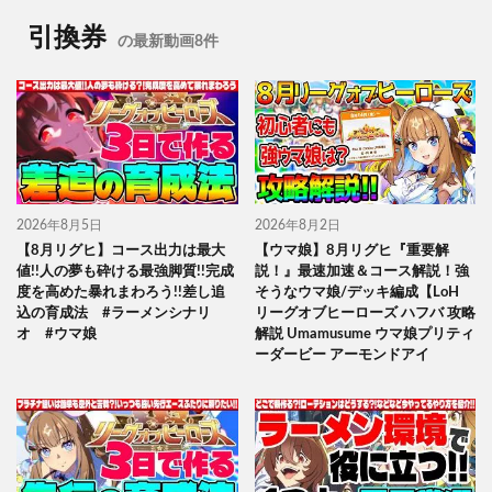
引換券
の最新動画8件
2026年8月5日
2026年8月2日
【8月リグヒ】コース出力は最大
【ウマ娘】8月リグヒ『重要解
値!!人の夢も砕ける最強脚質!!完成
説！』最速加速＆コース解説！強
度を高めた暴れまわろう!!差し追
そうなウマ娘/デッキ編成【LoH
込の育成法 #ラーメンシナリ
リーグオブヒーローズ ハフバ 攻略
オ #ウマ娘
解説 Umamusume ウマ娘プリティ
ーダービー アーモンドアイ