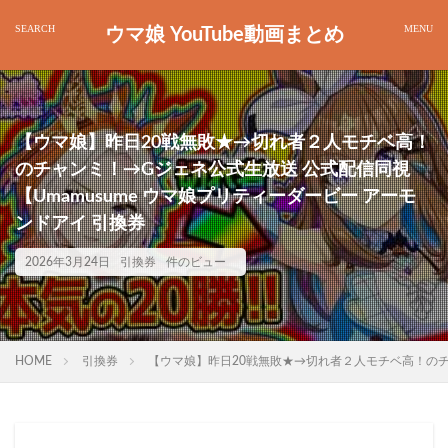
ウマ娘 YouTube動画まとめ
【ウマ娘】昨日20戦無敗★→切れ者２人モチベ高！
のチャンミ！→Gジェネ公式生放送 公式配信同視
【Umamusume ウマ娘プリティーダービー アーモ
ンドアイ 引換券
2026年3月24日
引換券
件のビュー
HOME
引換券
【ウマ娘】昨日20戦無敗★→切れ者２人モチベ高！のチャ