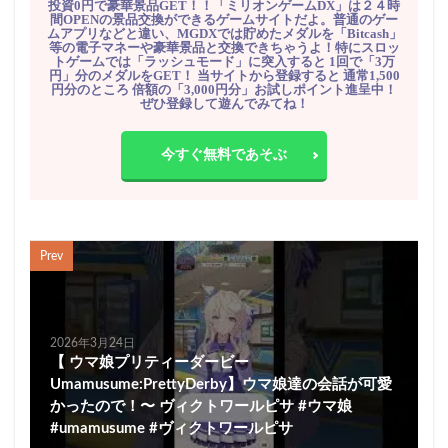
投資0円で豪華景品GET！！「ミリオンゲームDX」は２４時
間OPENの景品交換ができるゲームサイトだよ。普通のゲー
ムアプリなどと違い、MGDXでは貯めたメダルを「Bitcash」
等の電子マネーや豪華景品と交換できちゃうよ！特にスロッ
トゲームでは「ラッシュモード」に突入すると 1回で「3万
円」分のメダルをGET！ 当サイトから登録すると 通常1,500
円分のところ 倍額の「3,000円分」お試しポイント進呈中！
ぜひ登録して遊んでみてね！
今すぐ無料であそぶ
Prev
2026年3月24日
【 ウマ娘プリティーダービー
Umamusume:PrettyDerby】ウマ娘達の会話が可愛
かったので！〜 ヴィクトワールピサ #ウマ娘
#umamusume #ヴィクトワールピサ