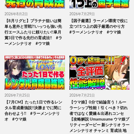
2026年8月2日
2026年7月29日
【8月リグヒ】プラチナ狙いは簡
【因子厳選】ラーメン環境で役に
単も意外と苦戦?!いっつも強い先
立つ!!1つ上の因子厳選のやり方
行エースふたりに頼りたい!!皐月
#ラーメンシナリオ #ウマ娘
賞3日で作る先行の育成法!! #ラ
ーメンシナリオ #ウマ娘
2026年7月25日
2026年7月21日
【7月CM】たった1日で作るレン
【ウマ娘】0分で結論言う！ルー
タル育成最強説!!決勝までに間に
ラーシップ性能！引くべき？切れ
合わせよう!! #ラーメンシナリ
者ではなく愛嬌＆出遅れコンセ
オ #ウマ娘
【攻略解説 Umamusume ウマ娘プ
リティーダービー 新シナリオ ラー
メンシナリオ チャンミ 育成法 地