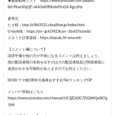
★最新動画リスト https://www.youtube.com/playlist?
list=PLwU0qQF-sAA5eAfRXn66fVx24-AgcyFes
参考元
たそ様：http://cf843521.cloudfree.jp/index.html
U-tools様：https://xn--gck1f423k.xn--1bvt37a.tools/
スタミナ計算器様：https://stacalc.hf-uma.net/
【コメント欄について】
誹謗中傷や他の方が不快になるコメントは控えましょう。
他の配信者様の名前を出すのはその配信者様及び関係者様に
迷惑がかかる可能性がありますのでお控えください。
00:00 ウマ娘5周年引換券おすすめTierランキングOP
メンバー登録はこちら
https://www.youtube.com/channel/UC2jE2i2lC7ZJQl4tQoIiX7g
/join