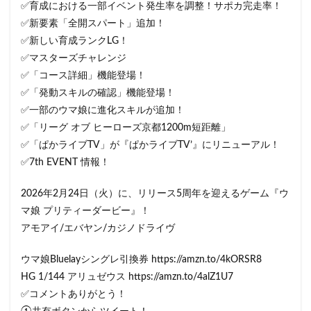
✅育成における一部イベント発生率を調整！サポカ完走率！
✅新要素「全開スパート」追加！
✅新しい育成ランクLG！
✅マスターズチャレンジ
✅「コース詳細」機能登場！
✅「発動スキルの確認」機能登場！
✅一部のウマ娘に進化スキルが追加！
✅「リーグ オブ ヒーローズ京都1200m短距離」
✅「ぱかライブTV」が『ぱかライブTV’』にリニューアル！
✅7th EVENT 情報！
2026年2月24日（火）に、リリース5周年を迎えるゲーム『ウ
マ娘 プリティーダービー』！
アモアイ/エバヤン/カジノドライヴ
ウマ娘Bluelayシングレ引換券 https://amzn.to/4kORSR8
HG 1/144 アリュゼウス https://amzn.to/4alZ1U7
✅コメントありがとう！