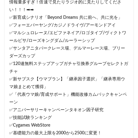
情報量多すぎ！倍速で見たりラジオ的に見たりしてくださ
い！！！➡➡
✅新育成シナリオ「Beyond Dreams 共に前へ、共に光を」
✅フォーエバーヤング/カジノドライヴ/アーモンドアイ
✅マルシュロレーヌ/エピファネイア/ロゴタイプ/ヴィクトワ
ールピサ/ローズキングダム/ルーラーシップ
✅サンタアニタパークレース場、デルマーレース場、ブリー
ダーズカップ
✅120連無料ステップアップガチャ引換券グループセレクトガ
チャ
✅新サブスク【ウマプラン】「継承因子選択」「継承専用ウ
マ娘まとめて獲得」
✅「代表ウマ娘/育成サポート」機能改修カムバックキャンペ
ーン
✅アニバーサリーキャンペーンタキオン因子研究
✅技能試験ランキング
✅Cygames WebStore
✅基礎能力の最大上限を2000から2500に変更！