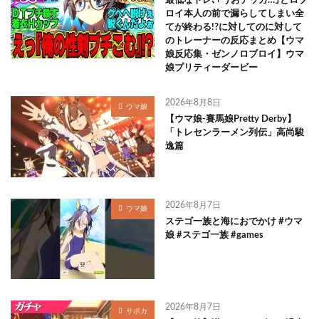
最低なトレ､｢うおデッカ…｣とロブ
ロイ本人の前で漏らしてしまい全
てが終わる!?に対してのに対して
のトレーナーの反応まとめ【ウマ
娘反応集・ゼンノロブロイ】ウマ
娘プリティーダービー
2026年8月8日
ウマ娘
【ウマ娘-賽馬娘Pretty Derby】
「トレセンラーメン列伝」高尚駿
逸篇
2026年8月7日
ウマ娘
ステゴ一族と海におでかけ #ウマ
娘 #ステゴ一族 #games
2026年8月7日
サポカ