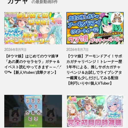
ガチャ
の最新動画8件
2026年8月9日
2026年8月7日
【#ウマ娘】はじめてのウマ娘🔰
【ウマ娘】アーモンドアイ！サポ
「あの夏のケセラセラ」ガチャ＆
カガチャリベンジ！トレーナー歴
イベスト読むやってきます～～.ᐟ.ᐟ
1年半による、推しサポカガチャ
🤍🐾【新人Vtuber/戌華クオン】
リベンジ＆お試しでライブシアタ
ー鑑賞も少しだけしてみる配信
【利巧いりや/個人VTuber】