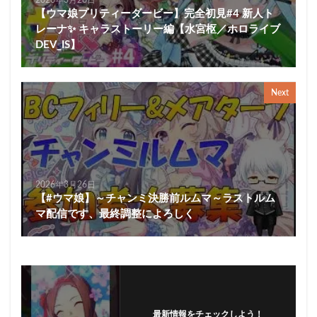
【ウマ娘プリティーダービー】完全初見#4 新人ト
レーナ✨️ キャラストーリー編【水宮枢／ホロライブ
DEV_IS】
Next
2026年3月26日
【#ウマ娘】～チャンミ決勝前ルムマ～ラストルム
マ配信です、最終調整によろしく
最新情報をチェックしよう！