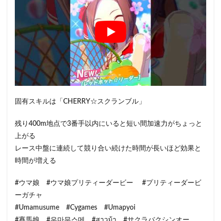
固有スキルは「CHERRY☆スクランブル」
残り400m地点で3番手以内にいると短い間加速力がちょっと
上がる
レース中盤に連続して競り合い続けた時間が長いほど効果と
時間が増える
#ウマ娘 #ウマ娘プリティーダービー #プリティーダービ
ーガチャ
#Umamusume #Cygames #Umapyoi
#賽馬娘 #우마무스메 #สาวม้า #サクラバクシンオー