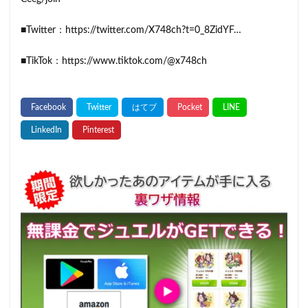
■Twitter：https://twitter.com/X748ch?t=0_8ZidYF…
■TikTok：https://www.tiktok.com/@x748ch