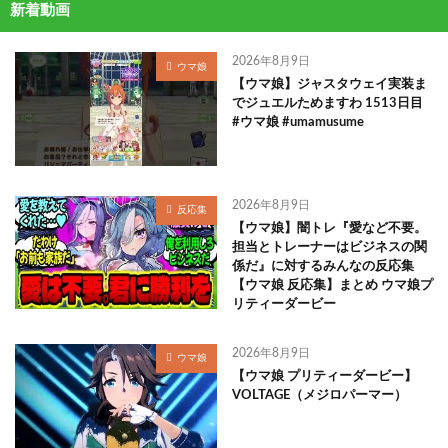
新着動画
2026年8月9日
ウマ娘
【ウマ娘】ジャスタウェイ実装ま
でジュエルためますわ 1513日目
#ウマ娘 #umamusume
2026年8月9日
反応集
【ウマ娘】闇トレ『愛など不要。
担当とトレーナーはビジネスの関
係だ』に対するみんなの反応集
【ウマ娘 反応集】まとめ ウマ娘プ
リティーダービー
2026年8月9日
ウマ娘
【ウマ娘 プリティーダービー】
VOLTAGE（メジロパーマー）