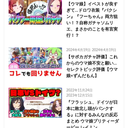
【ウマ娘】イベストが良す
ぎて…ドロワ衣装『バクシ
ン』『フーちゃん』両方狙
い！？自称ガチャソムリ
エ、まさかのことを有言実
行！？
2024年4月19日
2024年4月19日
【サポカガチャ評価】これ
からのウマ娘不安と願い…
セレクトピック評価【ウマ
娘×ずんだもん】
2022年11月24日
2023年12月15日
『フラッシュ、ドイツが日
本に敗北し頭がパンクす
る』に対するみんなの反応
まとめ ウマ娘プリティーダ
ービー レイミン