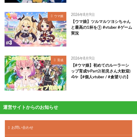
2026年8月9日
ウマ娘
【ウマ娘】ツルマルツヨシちゃん
と最高の1杯を③ #vtuber #ゲーム
実況
2026年8月9日
育成
【#ウマ娘】初めてのルーラーシ
ップ育成✨Part2(初見さん大歓迎)
🐴✨【#個人vtuber / #倉望りの】
運営サイトからのお知らせ
お問い合わせ