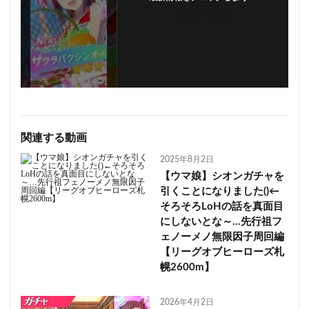
フォローする
関連する動画
2025年8月2日
【ウマ娘】シオンガチャを
引くことになりました()←
そろそろLoHの話を真面目
にしないとな～…先行祖フ
ェノーメノ無限因子周回編
【リーグオブヒーローズ札
幌2600m】
2026年4月2日