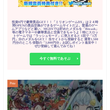
投資0円で豪華景品GET！！「ミリオンゲームDX」は２４時
間OPENの景品交換ができるゲームサイトだよ。普通のゲー
ムアプリなどと違い、MGDXでは貯めたメダルを「Bitcash」
等の電子マネーや豪華景品と交換できちゃうよ！特にスロッ
トゲームでは「ラッシュモード」に突入すると 1回で「3万
円」分のメダルをGET！ 当サイトから登録すると 通常1,500
円分のところ 倍額の「3,000円分」お試しポイント進呈中！
ぜひ登録して遊んでみてね！
今すぐ無料であそぶ
Prev
2026年3月26日