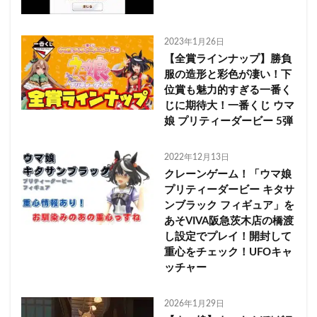
2023年1月26日
【全賞ラインナップ】勝負
服の造形と彩色が凄い！下
位賞も魅力的すぎる一番く
じに期待大！一番くじ ウマ
娘 プリティーダービー 5弾
2022年12月13日
クレーンゲーム！「ウマ娘
プリティーダービー キタサ
ンブラック フィギュア」を
あそVIVA阪急茨木店の橋渡
し設定でプレイ！開封して
重心をチェック！UFOキャ
ッチャー
2026年1月29日