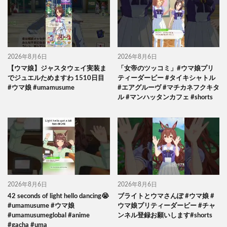
2026年8月6日
2026年8月6日
【ウマ娘】ジャスタウェイ実装ま
「女帝のツッコミ」#ウマ娘プリ
でジュエルためますわ 1510日目
ティーダービー #タイキシャトル
#ウマ娘 #umamusume
#エアグルーヴ #マチカネフクキタ
ル #マンハッタンカフェ #shorts
2026年8月6日
2026年8月6日
42 seconds of light hello dancing😭
ブライトとウマさんぽ #ウマ娘 #
#umamusume #ウマ娘
ウマ娘プリティーダービー #チャ
#umamusumeglobal #anime
ンネル登録お願いします#shorts
#gacha #uma