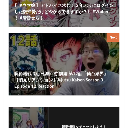
〘 #ウマ娘 〙アドバイス求む！２年ぶりにログイン
した復帰勢だけど今からできますか？〘 #Vtuber
￤ #清音せら 〙
Next
2026年3月27日
呪術廻戦 3期 死滅回游 前編 第12話「仙台結界」
【初見リアクション】Jujutsu Kaisen Season 3
Episode 12 Reaction
最新情報をチェックしよう！