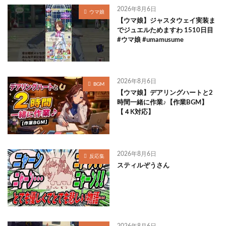
2026年8月6日
ウマ娘
【ウマ娘】ジャスタウェイ実装ま
でジュエルためますわ 1510日目
#ウマ娘 #umamusume
2026年8月6日
BGM
【ウマ娘】デアリングハートと2
時間一緒に作業♪【作業BGM】
【４K対応】
2026年8月6日
反応集
スティルぞうさん