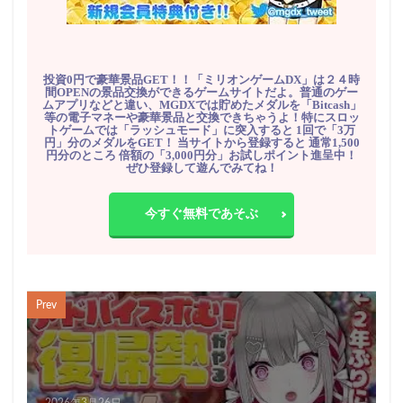
投資0円で豪華景品GET！！「ミリオンゲームDX」は２４時
間OPENの景品交換ができるゲームサイトだよ。普通のゲー
ムアプリなどと違い、MGDXでは貯めたメダルを「Bitcash」
等の電子マネーや豪華景品と交換できちゃうよ！特にスロッ
トゲームでは「ラッシュモード」に突入すると 1回で「3万
円」分のメダルをGET！ 当サイトから登録すると 通常1,500
円分のところ 倍額の「3,000円分」お試しポイント進呈中！
ぜひ登録して遊んでみてね！
今すぐ無料であそぶ
Prev
2026年3月26日