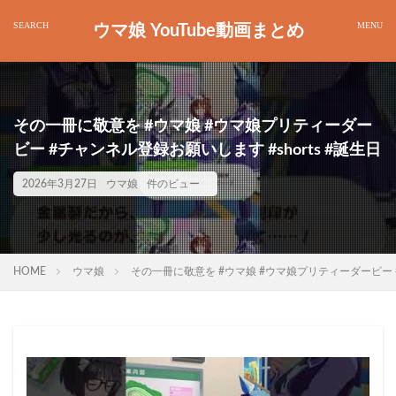
ウマ娘 YouTube動画まとめ
その一冊に敬意を #ウマ娘 #ウマ娘プリティーダー
ビー #チャンネル登録お願いします #shorts #誕生日
2026年3月27日
ウマ娘
件のビュー
HOME
ウマ娘
その一冊に敬意を #ウマ娘 #ウマ娘プリティーダービー #