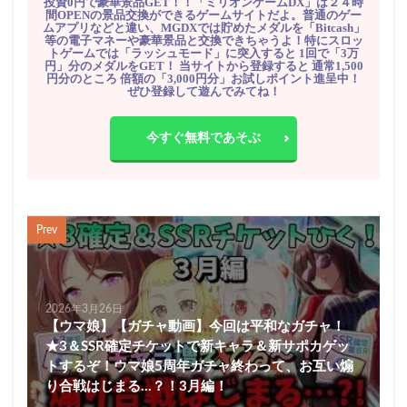
投資0円で豪華景品GET！！「ミリオンゲームDX」は２４時
間OPENの景品交換ができるゲームサイトだよ。普通のゲー
ムアプリなどと違い、MGDXでは貯めたメダルを「Bitcash」
等の電子マネーや豪華景品と交換できちゃうよ！特にスロッ
トゲームでは「ラッシュモード」に突入すると 1回で「3万
円」分のメダルをGET！ 当サイトから登録すると 通常1,500
円分のところ 倍額の「3,000円分」お試しポイント進呈中！
ぜひ登録して遊んでみてね！
今すぐ無料であそぶ
Prev
2026年3月26日
【ウマ娘】【ガチャ動画】今回は平和なガチャ！
★3＆SSR確定チケットで新キャラ＆新サポカゲッ
トするぞ！ウマ娘5周年ガチャ終わって、お互い煽
り合戦はじまる…？！3月編！