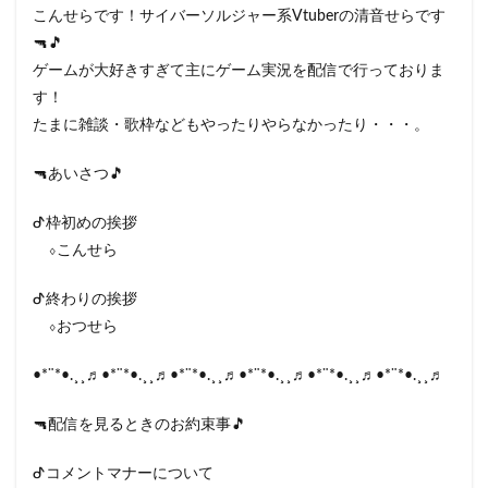
こんせらです！サイバーソルジャー系Vtuberの清音せらです
🔫🎵
ゲームが大好きすぎて主にゲーム実況を配信で行っておりま
す！
たまに雑談・歌枠などもやったりやらなかったり・・・。
🔫あいさつ🎵
ᕷ枠初めの挨拶
⬨こんせら
ᕷ終わりの挨拶
⬨おつせら
•*¨*•.¸¸♬•*¨*•.¸¸♬•*¨*•.¸¸♬•*¨*•.¸¸♬•*¨*•.¸¸♬•*¨*•.¸¸♬
🔫配信を見るときのお約束事🎵
ᕷコメントマナーについて