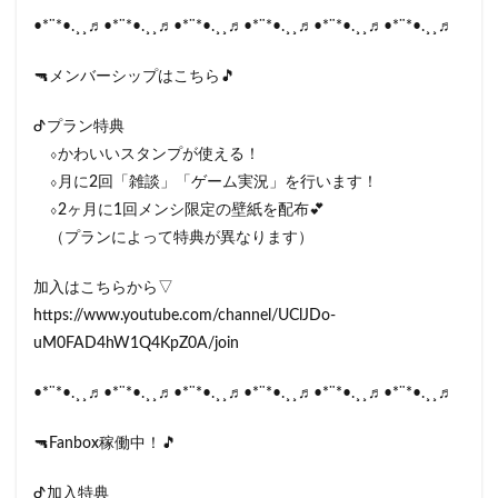
•*¨*•.¸¸♬•*¨*•.¸¸♬•*¨*•.¸¸♬•*¨*•.¸¸♬•*¨*•.¸¸♬•*¨*•.¸¸♬
🔫メンバーシップはこちら🎵
ᕷプラン特典
⬨かわいいスタンプが使える！
⬨月に2回「雑談」「ゲーム実況」を行います！
⬨2ヶ月に1回メンシ限定の壁紙を配布💕
（プランによって特典が異なります）
加入はこちらから▽
https://www.youtube.com/channel/UClJDo-
uM0FAD4hW1Q4KpZ0A/join
•*¨*•.¸¸♬•*¨*•.¸¸♬•*¨*•.¸¸♬•*¨*•.¸¸♬•*¨*•.¸¸♬•*¨*•.¸¸♬
🔫Fanbox稼働中！🎵
ᕷ加入特典