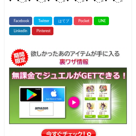
•*¨*•.¸¸♬•*¨*•.¸¸♬•*¨*•.¸¸♬•*¨*•.¸¸♬•*¨*•.¸¸♬•*¨*•.¸¸♬