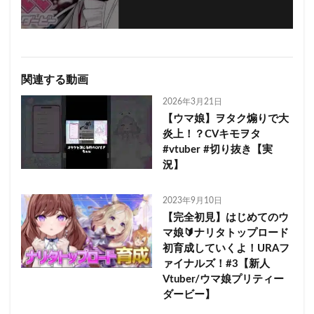
関連する動画
2026年3月21日
【ウマ娘】ヲタク煽りで大
炎上！？CVキモヲタ
#vtuber #切り抜き【実
況】
2023年9月10日
【完全初見】はじめてのウ
マ娘🔰ナリタトップロード
初育成していくよ！URAフ
ァイナルズ！#3【新人
Vtuber/ウマ娘プリティー
ダービー】