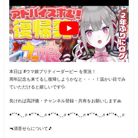
本日は #ウマ娘プリティーダービー を実況！
周年記念も来てるし復帰しようかなと・・・！温かい目でみ
ていただけると嬉しいです💦
良ければ高評価・チャンネル登録・共有をお願いします🙏
•*¨*•.¸¸♬•*¨*•.¸¸♬•*¨*•.¸¸♬•*¨*•.¸¸♬•*¨*•.¸¸♬•*¨*•.¸¸♬
🔫清音せらについて🎵