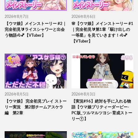
2026年8月7日
2026年8月6日
【ウマ娘】メインストーリー #2｜
🌸【ウマ娘】メインストーリー #1
完全初見🔰ライスシャワーと出会
｜完全初見🔰第1章「駆け出しの
う物語🐴💕【VTuber】
一等星」を見ていきます！🐴💕
【VTuber】
2026年8月5日
2026年8月3日
【ウマ娘】 完全初見プレイ ストー
【実況#96】絶対を手に入れる物
リー実況 第2部チームアスケラ
語【ウマ娘プリティーダービー-
編 第2章
PC版_ツルマルツヨシ-育成ストー
リー①】