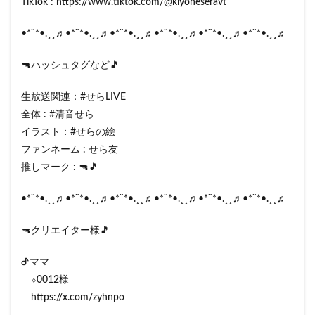
TikTok : https://www.tiktok.com/@kiyoneseravt
•*¨*•.¸¸♬•*¨*•.¸¸♬•*¨*•.¸¸♬•*¨*•.¸¸♬•*¨*•.¸¸♬•*¨*•.¸¸♬
🔫ハッシュタグなど🎵
生放送関連：#せらLIVE
全体 : #清音せら
イラスト：#せらの絵
ファンネーム : せら友
推しマーク : 🔫🎵
•*¨*•.¸¸♬•*¨*•.¸¸♬•*¨*•.¸¸♬•*¨*•.¸¸♬•*¨*•.¸¸♬•*¨*•.¸¸♬
🔫クリエイター様🎵
ᕷママ
⬨0012様
https://x.com/zyhnpo