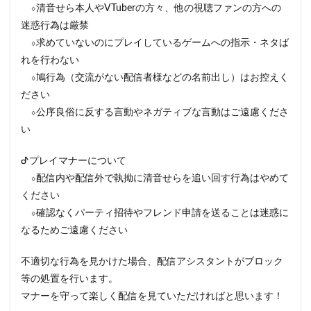
⬨清音せら本人やVTuberの方々、他の視聴ファンの方への
迷惑行為は厳禁
⬨求めていないのにプレイしているゲームへの指示・ネタば
れを行わない
⬨鳩行為（交流がない配信者様などの名前出し）はお控えく
ださい
⬨公序良俗に反する言動やネガティブな言動はご遠慮くださ
い
ᕷプレイマナーについて
⬨配信内や配信外で執拗に清音せらを追い回す行為はやめて
ください
⬨確認なくパーティ招待やフレンド申請を送ることは迷惑に
なるためご遠慮ください
不適切な行為を見かけた場合、配信アシスタントがブロック
等の処置を行います。
マナーを守って楽しく配信を見ていただければと思います！