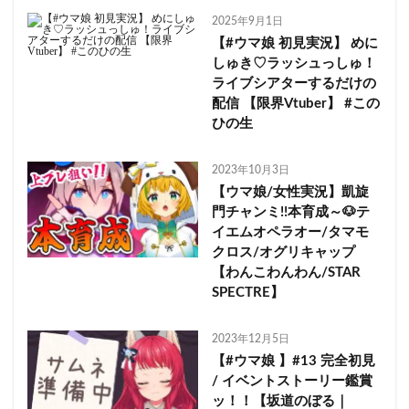
2025年9月1日
【#ウマ娘 初見実況】 めに
しゅき♡ラッシュっしゅ！
ライブシアターするだけの
配信 【限界Vtuber】 #この
ひの生
2023年10月3日
【ウマ娘/女性実況】凱旋
門チャンミ!!本育成～🐶テ
イエムオペラオー/タマモ
クロス/オグリキャップ
【わんこわんわん/STAR
SPECTRE】
2023年12月5日
【#ウマ娘 】#13 完全初見
/ イベントストーリー鑑賞
ッ！！【坂道のぼる｜