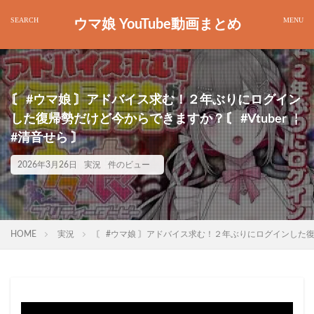
ウマ娘 YouTube動画まとめ
〘 #ウマ娘 〙アドバイス求む！２年ぶりにログイン
した復帰勢だけど今からできますか？〘 #Vtuber ￤
#清音せら 〙
2026年3月26日
実況
件のビュー
HOME
実況
〘 #ウマ娘 〙アドバイス求む！２年ぶりにログインした復帰勢