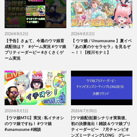
2026年8月2日
2026年8月2日
【予告】さぁて、今週のウマ娘育
【 ウマ娘 / Umamusume 】夏イベ
成配信は？ #ゲーム実況 #ウマ娘
「あの夏のケセラセラ」を見るぞ
プリティーダービー #さくさくゲ
～！！【桜川モナミ】
ーム実況
2026年8月1日
2026年7月30日
【ウマ娘MTG】実況 : 私イチオシ
[ウマ娘配信]新シナリオ実装後、
のウマ娘ですね！ #ウマ娘
初の決勝進出！雑談＆ウマ娘プリ
#umamusume #雑談
ティーダービー 7月チャンピオ
ンズミーティングLONG グレー