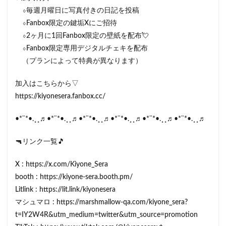
⬨毎週月曜日に写真付きの日記を投稿
⬨Fanbox限定の鍵垢Xにご招待
⬨2ヶ月に1回Fanbox限定の壁紙を配布💘
⬨Fanbox限定専用デジタルチェキを配布
（プランによって特典が異なります）
加入はこちらから▽
https://kiyonesera.fanbox.cc/
•*¨*•.¸¸♬•*¨*•.¸¸♬•*¨*•.¸¸♬•*¨*•.¸¸♬•*¨*•.¸¸♬•*¨*•.¸¸♬
🔫リンク一覧🎵
X : https://x.com/Kiyone_Sera
booth : https://kiyone-sera.booth.pm/
Litlink : https://lit.link/kiyonesera
マシュマロ : https://marshmallow-qa.com/kiyone_sera?
t=IY2W4R&utm_medium=twitter&utm_source=promotion