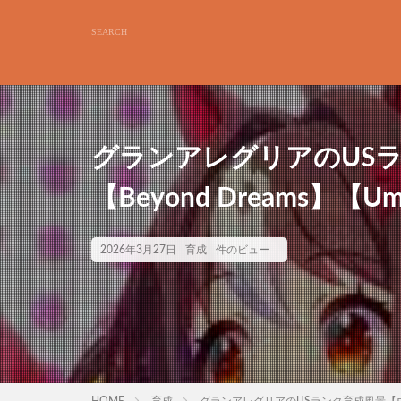
グランアレグリアのUS
【Beyond Dreams】【Uma
2026年3月27日
育成
件のビュー
HOME
育成
グランアレグリアのUSランク育成風景【ウマ娘】【B