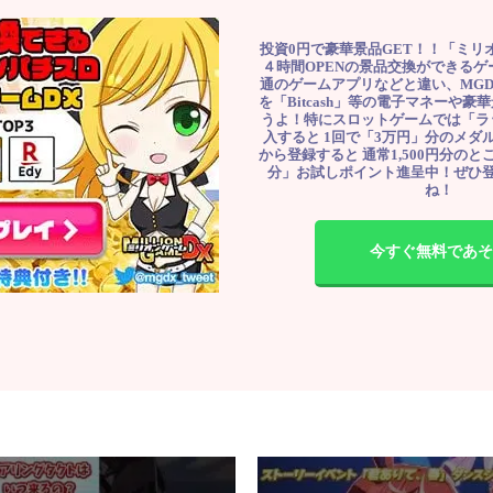
投資0円で豪華景品GET！！「ミリ
４時間OPENの景品交換ができる
通のゲームアプリなどと違い、MG
を「Bitcash」等の電子マネーや
うよ！特にスロットゲームでは「ラ
入すると 1回で「3万円」分のメダル
から登録すると 通常1,500円分のとこ
分」お試しポイント進呈中！ぜひ
ね！
今すぐ無料であそ