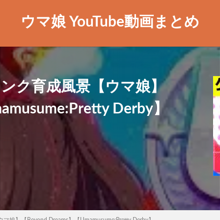
ウマ娘 YouTube動画まとめ
ランク育成風景【ウマ娘】
musume:Pretty Derby】
eyond Dreams】【Umamusume:Pretty Derby】