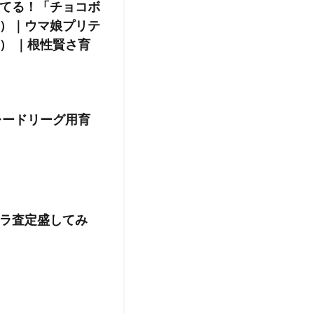
てる！「チョコボ
）｜ウマ娘プリテ
） ｜根性賢さ育
レードリーグ用育
ラ査定盛してみ