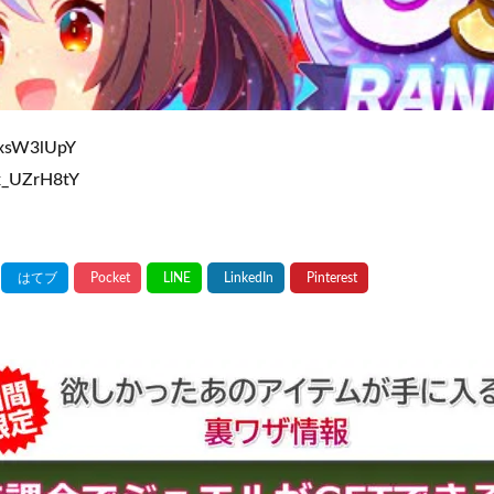
exsW3lUpY
cx_UZrH8tY