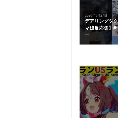
2026年3月27日
デアリングタク
マ娘反応集】#
ー