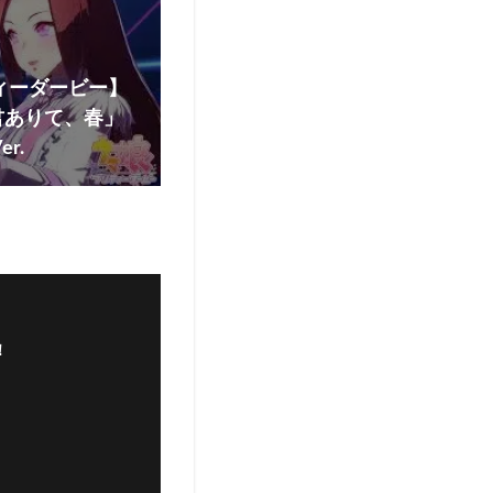
ィーダービー】
君ありて、春」
r.
！