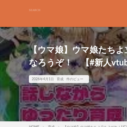
【ウマ娘】ウマ娘たちよ
なろうぞ！ 【#新人vtub
2026年4月1日
育成
件のビュー
HOME
育成
【ウマ娘】ウマ娘たちよ立ち上がれ！UC以上