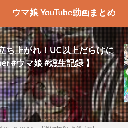
ウマ娘 YouTube動画まとめ
立ち上がれ！UC以上だらけに
er #ウマ娘 #燻生記録 】
だらけになろうぞ！ 【#新人vtuber #ウマ娘 #燻生記録 】