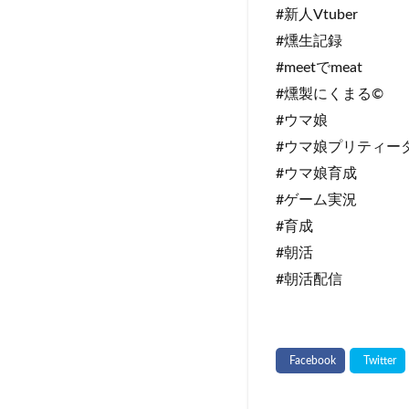
#新人Vtuber
#燻生記録
#meetでmeat
#燻製にくまる©
#ウマ娘
#ウマ娘プリティー
#ウマ娘育成
#ゲーム実況
#育成
#朝活
#朝活配信