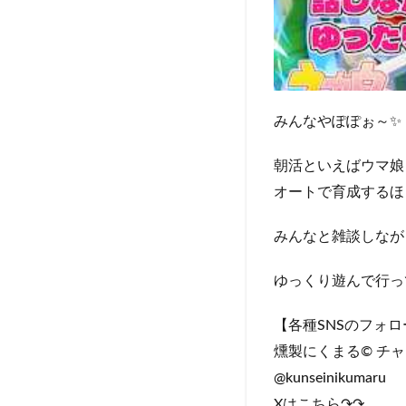
みんなやぽぽぉ～✨
朝活といえばウマ娘
オートで育成するほ
みんなと雑談しなが
ゆっくり遊んで行っ
【各種SNSのフォ
燻製にくまる© チ
@kunseinikumaru
Xはこちら↷↷