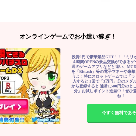
オンラインゲームでお小遣い稼ぎ！
投資0円で豪華景品GET！！「ミリ
４時間OPENの景品交換ができる
通のゲームアプリなどと違い、MG
を「Bitcash」等の電子マネーや
うよ！特にスロットゲームでは「ラ
入すると 1回で「3万円」分のメダル
から登録すると 通常1,500円分のとこ
分」お試しポイント進呈中！ぜひ
ね！
今すぐ無料であそ