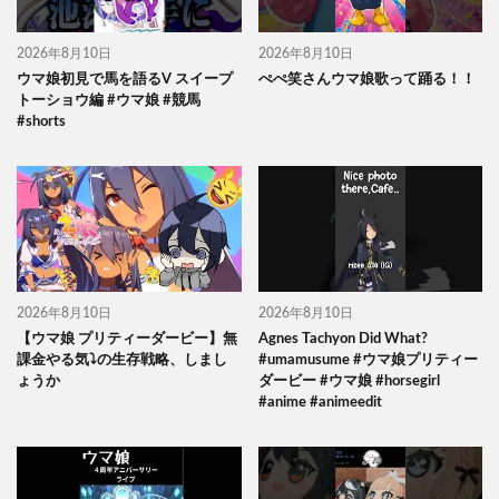
2026年8月10日
2026年8月10日
ウマ娘初見で馬を語るV スイープ
ぺぺ笑さんウマ娘歌って踊る！！
トーショウ編 #ウマ娘 #競馬
#shorts
2026年8月10日
2026年8月10日
【ウマ娘 プリティーダービー】無
Agnes Tachyon Did What?
課金やる気⤵の生存戦略、しまし
#umamusume #ウマ娘プリティー
ょうか
ダービー #ウマ娘 #horsegirl
#anime #animeedit