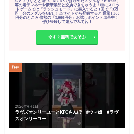
ムアプリなどと違い、MGDXでは貯めたメダルを「Bitcash」
等の電子マネーや豪華景品と交換できちゃうよ！特にスロッ
トゲームでは「ラッシュモード」に突入すると 1回で「3万
円」分のメダルをGET！ 当サイトから登録すると 通常1,500
円分のところ 倍額の「3,000円分」お試しポイント進呈中！
ぜひ登録して遊んでみてね！
今すぐ無料であそぶ
Prev
2026年4月1日
ラヴズオンリーユーとKFCさんぽ #ウマ娘 #ラヴ
ズオンリーユー