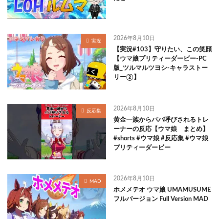
2026年8月10日
実況
【実況#103】守りたい、この笑顔
【ウマ娘プリティーダービー-PC
版_ツルマルツヨシ-キャラストー
リー②】
2026年8月10日
反応集
黄金一族からパパ呼びされるトレ
ーナーの反応【ウマ娘 まとめ】
#shorts #ウマ娘 #反応集 #ウマ娘
プリティーダービー
2026年8月10日
MAD
ホメメテオ ウマ娘 UMAMUSUME
フルバージョン Full Version MAD