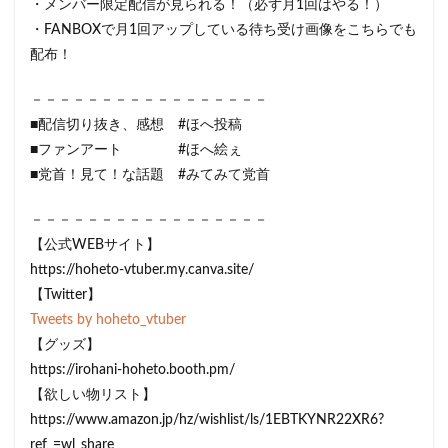
・メンバー限定配信が見られる！（必ず月1回はやる！）
・FANBOXで月1回アップしている待ち受け画像をこちらでも
配布！
－－－－－－－－－－－－－－－－－
■配信切り抜き、感想 #ほへ投稿
■ファンアート #ほへ絵ぇ
■党首！見て！な話題 #みてみて党首
－－－－－－－－－－－－－－－－－
【公式WEBサイト】
https://hoheto-vtuber.my.canva.site/
【Twitter】
Tweets by hoheto_vtuber
【グッズ】
https://irohani-hoheto.booth.pm/
【欲しい物リスト】
https://www.amazon.jp/hz/wishlist/ls/1EBTKYNR22XR6?
ref_=wl_share