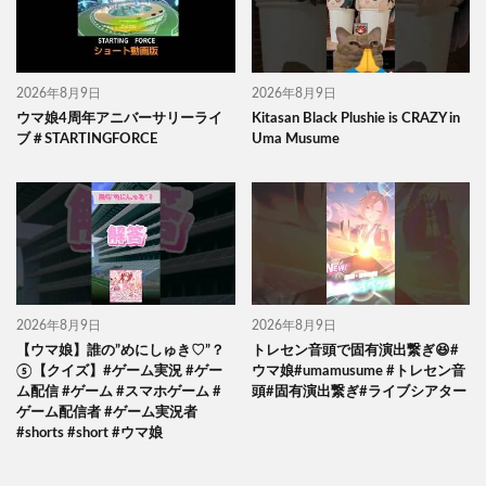
2026年8月9日
2026年8月9日
ウマ娘4周年アニバーサリーライ
Kitasan Black Plushie is CRAZY in
ブ＃STARTINGFORCE
Uma Musume
2026年8月9日
2026年8月9日
【ウマ娘】誰の”めにしゅき♡”？
トレセン音頭で固有演出繋ぎ😆#
⑤【クイズ】#ゲーム実況 #ゲー
ウマ娘#umamusume #トレセン音
ム配信 #ゲーム #スマホゲーム #
頭#固有演出繋ぎ#ライブシアター
ゲーム配信者 #ゲーム実況者
#shorts #short #ウマ娘