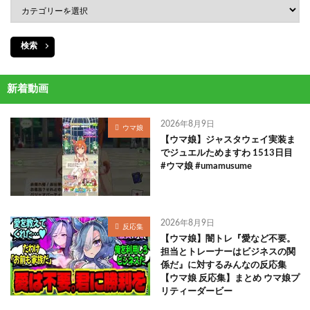
検索
新着動画
2026年8月9日
ウマ娘
【ウマ娘】ジャスタウェイ実装ま
でジュエルためますわ 1513日目
#ウマ娘 #umamusume
2026年8月9日
反応集
【ウマ娘】闇トレ『愛など不要。
担当とトレーナーはビジネスの関
係だ』に対するみんなの反応集
【ウマ娘 反応集】まとめ ウマ娘プ
リティーダービー