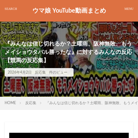
ウマ娘 YouTube動画まとめ
『みんなは信じ切れるか？土曜雨、阪神無敗、もう
メイショウタバル勝ったな』に対するみんなの反応
【競馬の反応集】
2026年4月2日
反応集
件のビュー
HOME
反応集
『みんなは信じ切れるか？土曜雨、阪神無敗、もうメイ