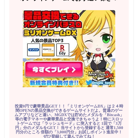
投資0円で豪華景品GET！！「ミリオンゲームDX」は２４時
間OPENの景品交換ができるゲームサイトだよ。普通のゲー
ムアプリなどと違い、MGDXでは貯めたメダルを「Bitcash」
等の電子マネーや豪華景品と交換できちゃうよ！特にスロッ
トゲームでは「ラッシュモード」に突入すると 1回で「3万
円」分のメダルをGET！ 当サイトから登録すると 通常1,500
円分のところ 倍額の「3,000円分」お試しポイント進呈中！
ぜひ登録して遊んでみてね！