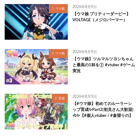
2026年8月9日
ウマ娘
【ウマ娘 プリティーダービー】
VOLTAGE（メジロパーマー）
2026年8月9日
ウマ娘
【ウマ娘】ツルマルツヨシちゃん
と最高の1杯を③ #vtuber #ゲーム
実況
2026年8月9日
育成
【#ウマ娘】初めてのルーラーシ
ップ育成✨Part2(初見さん大歓迎)
🐴✨【#個人vtuber / #倉望りの】