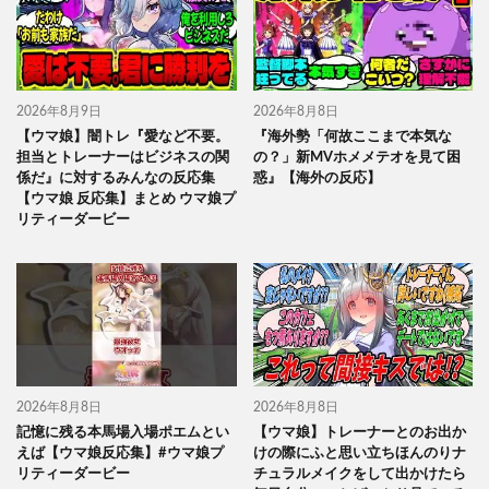
2026年8月9日
2026年8月8日
【ウマ娘】闇トレ『愛など不要。
『海外勢「何故ここまで本気な
担当とトレーナーはビジネスの関
の？」新MVホメメテオを見て困
係だ』に対するみんなの反応集
惑』【海外の反応】
【ウマ娘 反応集】まとめ ウマ娘プ
リティーダービー
2026年8月8日
2026年8月8日
記憶に残る本馬場入場ポエムとい
【ウマ娘】トレーナーとのお出か
えば【ウマ娘反応集】#ウマ娘プ
けの際にふと思い立ちほんのりナ
リティーダービー
チュラルメイクをして出かけたら