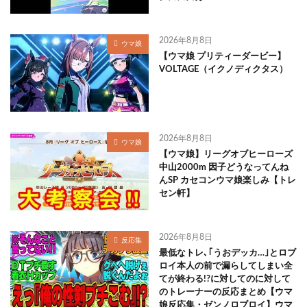
2026年8月8日
ウマ娘
【ウマ娘 プリティーダービー】
VOLTAGE（イクノディクタス）
2026年8月8日
ウマ娘
【ウマ娘】リーグオブヒーローズ
中山2000m 因子どうなってんね
んSP カセコンウマ娘楽しみ【トレ
セン軒】
2026年8月8日
反応集
最低なトレ､｢うおデッカ…｣とロブ
ロイ本人の前で漏らしてしまい全
てが終わる!?に対してのに対して
のトレーナーの反応まとめ【ウマ
娘反応集・ゼンノロブロイ】ウマ