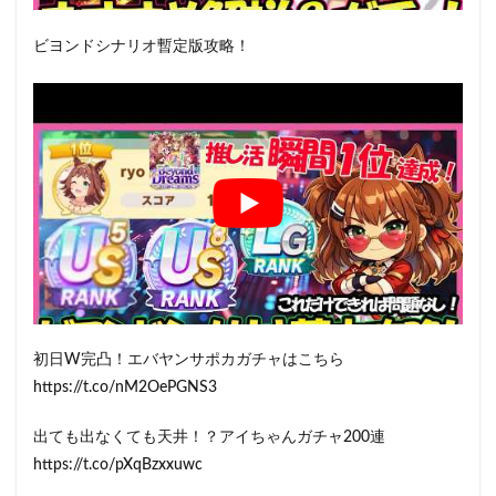
ビヨンドシナリオ暫定版攻略！
初日W完凸！エバヤンサポカガチャはこちら
https://t.co/nM2OePGNS3
出ても出なくても天井！？アイちゃんガチャ200連
https://t.co/pXqBzxxuwc