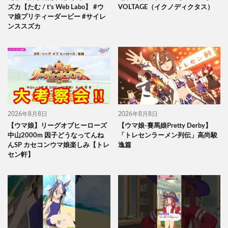
ズカ【たむ / t’s Web Labo】 #ウ
VOLTAGE（イクノディクタス）
マ娘プリティーダービー #サイレ
ンススズカ
2026年8月8日
2026年8月8日
【ウマ娘】リーグオブヒーローズ
【ウマ娘-賽馬娘Pretty Derby】
中山2000m 因子どうなってんね
「トレセンラーメン列伝」高尚駿
んSP カセコンウマ娘楽しみ【トレ
逸篇
セン軒】