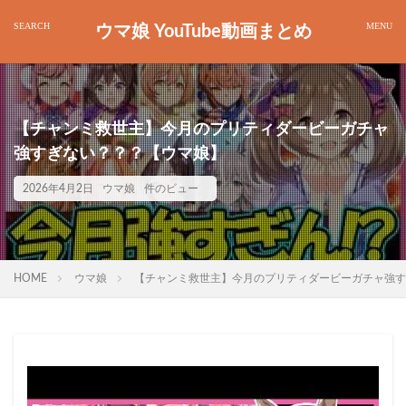
ウマ娘 YouTube動画まとめ
【チャンミ救世主】今月のプリティダービーガチャ
強すぎない？？？【ウマ娘】
2026年4月2日
ウマ娘
件のビュー
HOME
ウマ娘
【チャンミ救世主】今月のプリティダービーガチャ強す