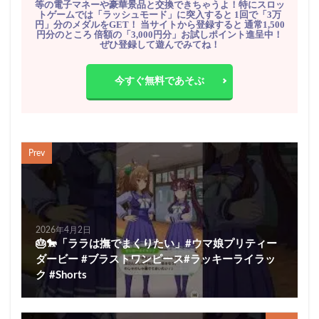
等の電子マネーや豪華景品と交換できちゃうよ！特にスロッ
トゲームでは「ラッシュモード」に突入すると 1回で「3万
円」分のメダルをGET！ 当サイトから登録すると 通常1,500
円分のところ 倍額の「3,000円分」お試しポイント進呈中！
ぜひ登録して遊んでみてね！
今すぐ無料であそぶ
Prev
2026年4月2日
🎂🐎「ララは撫でまくりたい」#ウマ娘プリティー
ダービー #ブラストワンピース#ラッキーライラッ
ク #Shorts