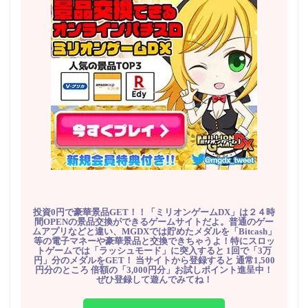
投資0円で豪華景品GET！！「ミリオンゲームDX」は２４時
間OPENの景品交換ができるゲームサイトだよ。普通のゲー
ムアプリなどと違い、MGDXでは貯めたメダルを「Bitcash」
等の電子マネーや豪華景品と交換できちゃうよ！特にスロッ
トゲームでは「ラッシュモード」に突入すると 1回で「3万
円」分のメダルをGET！ 当サイトから登録すると 通常1,500
円分のところ 倍額の「3,000円分」お試しポイント進呈中！
ぜひ登録して遊んでみてね！