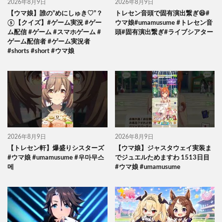
2026年8月9日
2026年8月9日
【ウマ娘】誰の”めにしゅき♡”？
トレセン音頭で固有演出繋ぎ😆#
⑤【クイズ】#ゲーム実況 #ゲー
ウマ娘#umamusume #トレセン音
ム配信 #ゲーム #スマホゲーム #
頭#固有演出繋ぎ#ライブシアター
ゲーム配信者 #ゲーム実況者
#shorts #short #ウマ娘
2026年8月9日
2026年8月9日
【トレセン軒】爆盛りシスターズ
【ウマ娘】ジャスタウェイ実装ま
#ウマ娘 #umamusume #우마무스
でジュエルためますわ 1513日目
메
#ウマ娘 #umamusume