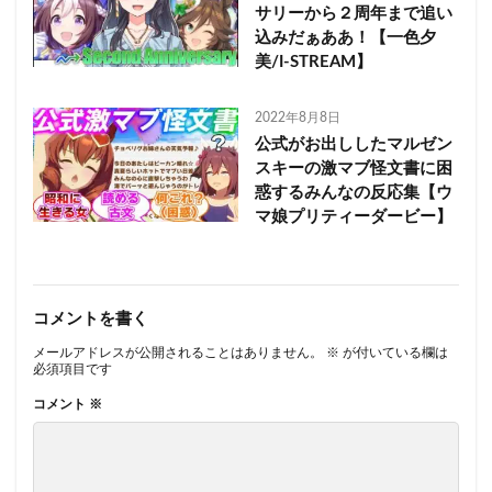
サリーから２周年まで追い
込みだぁああ！【一色夕
美/I-STREAM】
2022年8月8日
公式がお出ししたマルゼン
スキーの激マブ怪文書に困
惑するみんなの反応集【ウ
マ娘プリティーダービー】
コメントを書く
メールアドレスが公開されることはありません。
※
が付いている欄は
必須項目です
コメント
※