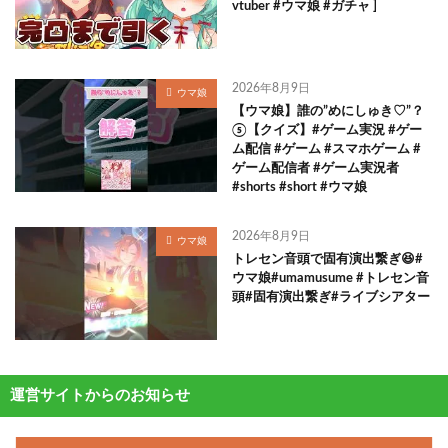
vtuber #ウマ娘 #ガチャ ]
2026年8月9日
ウマ娘
【ウマ娘】誰の”めにしゅき♡”？
⑤【クイズ】#ゲーム実況 #ゲー
ム配信 #ゲーム #スマホゲーム #
ゲーム配信者 #ゲーム実況者
#shorts #short #ウマ娘
2026年8月9日
ウマ娘
トレセン音頭で固有演出繋ぎ😆#
ウマ娘#umamusume #トレセン音
頭#固有演出繋ぎ#ライブシアター
運営サイトからのお知らせ