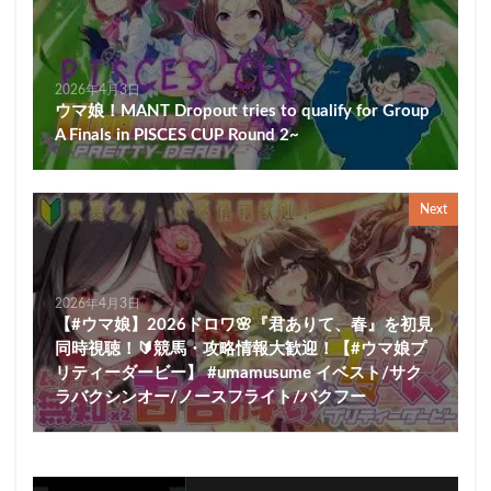
2026年4月3日
ウマ娘！MANT Dropout tries to qualify for Group
A Finals in PISCES CUP Round 2~
Next
2026年4月3日
【#ウマ娘】2026ドロワ🌸『君ありて、春』を初見
同時視聴！🔰競馬・攻略情報大歓迎！【#ウマ娘プ
リティーダービー】 #umamusume イベスト/サク
ラバクシンオー/ノースフライト/バクフー