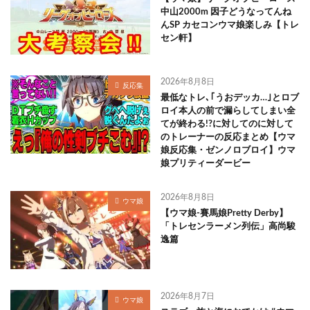
中山2000m 因子どうなってんね
んSP カセコンウマ娘楽しみ【トレ
セン軒】
2026年8月8日
反応集
最低なトレ､｢うおデッカ…｣とロブ
ロイ本人の前で漏らしてしまい全
てが終わる!?に対してのに対して
のトレーナーの反応まとめ【ウマ
娘反応集・ゼンノロブロイ】ウマ
娘プリティーダービー
2026年8月8日
ウマ娘
【ウマ娘-賽馬娘Pretty Derby】
「トレセンラーメン列伝」高尚駿
逸篇
2026年8月7日
ウマ娘