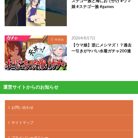
ステゴ一族と海におでかけ #ウマ
娘 #ステゴ一族 #games
2026年8月7日
サポカ
【ウマ娘】逆にメシマズ！？過去
一引きがヤバい水着ガチャ200連
運営サイトからのお知らせ
お問い合わせ
サイトマップ
プライバシーポリシー