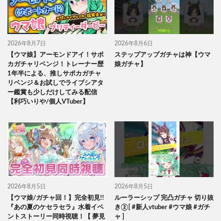
2026年8月7日
2026年8月6日
【ウマ娘】アーモンドアイ！サポ
ステップアップガチャは神【ウマ
カガチャリベンジ！トレーナー歴
娘ガチャ】
1年半による、推しサポカガチャ
リベンジ＆お試しでライブシアタ
ー鑑賞も少しだけしてみる配信
【利巧いりや/個人VTuber】
2026年8月5日
2026年8月5日
【ウマ娘/ガチャ回！】完全初見!!
ルーラーシップ 完凸ガチャ 切り抜
『あの夏のケセラセラ』水着イベ
き②[ #新人vtuber #ウマ娘 #ガチ
ントストーリー同時視聴！【 夢見
ャ ]