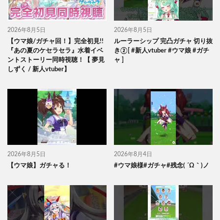
2026年8月5日
2026年8月5日
【ウマ娘/ガチャ回！】完全初見!!
ルーラーシップ 完凸ガチャ 切り抜
『あの夏のケセラセラ』水着イベ
き②[ #新人vtuber #ウマ娘 #ガチ
ントストーリー同時視聴！【 夢見
ャ ]
しずく / 新人vtuber】
2026年8月5日
2026年8月4日
【ウマ娘】ガチャる！
#ウマ娘様#ガチャ#残念( ´Ω｀)ノ