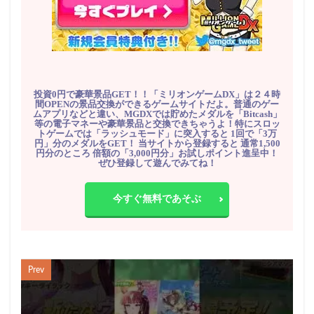
投資0円で豪華景品GET！！「ミリオンゲームDX」は２４時
間OPENの景品交換ができるゲームサイトだよ。普通のゲー
ムアプリなどと違い、MGDXでは貯めたメダルを「Bitcash」
等の電子マネーや豪華景品と交換できちゃうよ！特にスロッ
トゲームでは「ラッシュモード」に突入すると 1回で「3万
円」分のメダルをGET！ 当サイトから登録すると 通常1,500
円分のところ 倍額の「3,000円分」お試しポイント進呈中！
ぜひ登録して遊んでみてね！
今すぐ無料であそぶ
Prev