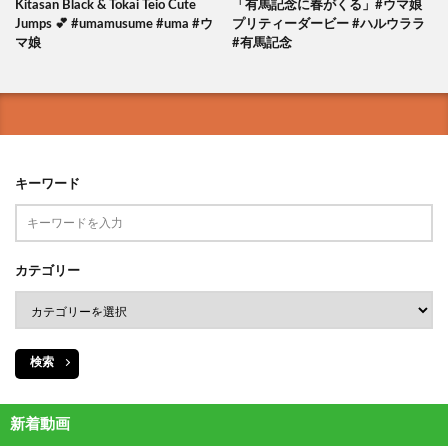
Kitasan Black & Tokai Teio Cute
「有馬記念に春がくる」#ウマ娘
Jumps 💕 #umamusume #uma #ウ
プリティーダービー #ハルウララ
マ娘
#有馬記念
キーワード
カテゴリー
検索
新着動画