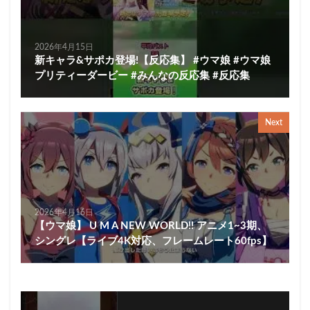
2026年4月15日
新キャラ&サポカ登場!【反応集】 #ウマ娘 #ウマ娘
プリティーダービー #みんなの反応集 #反応集
Next
2026年4月16日
【ウマ娘】 U M A NEW WORLD!! アニメ1~3期、
シングレ【ライブ4K対応、フレームレート60fps】