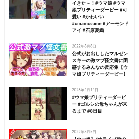
イきた～！#ウマ娘 #ウマ
娘プリティーダービー #可
愛い #かわいい
#umamusume #アーモンド
アイ #石原夏織
2022年8月8日
公式がお出ししたマルゼン
スキーの激マブ怪文書に困
惑するみんなの反応集【ウ
マ娘プリティーダービー】
2026年4月14日
#ウマ娘プリティーダービ
ー #ゴルシの母ちゃんが来
るまで #8日目
2022年3月5日