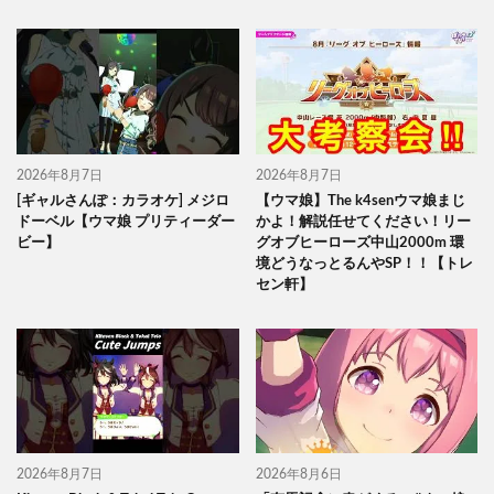
2026年8月7日
2026年8月7日
[ギャルさんぽ：カラオケ] メジロ
【ウマ娘】The k4senウマ娘まじ
ドーベル【ウマ娘 プリティーダー
かよ！解説任せてください！リー
ビー】
グオブヒーローズ中山2000m 環
境どうなっとるんやSP！！【トレ
セン軒】
2026年8月7日
2026年8月6日