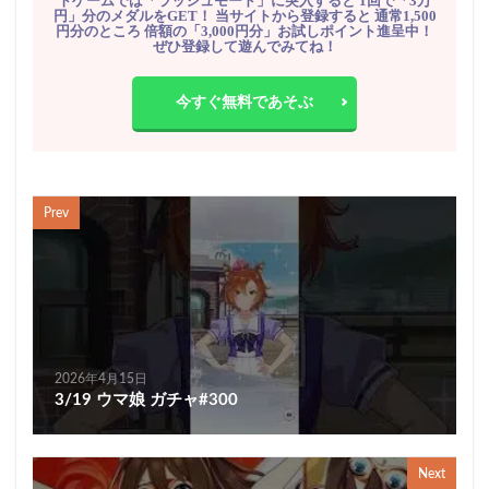
トゲームでは「ラッシュモード」に突入すると 1回で「3万
円」分のメダルをGET！ 当サイトから登録すると 通常1,500
円分のところ 倍額の「3,000円分」お試しポイント進呈中！
ぜひ登録して遊んでみてね！
今すぐ無料であそぶ
Prev
2026年4月15日
3/19 ウマ娘 ガチャ#300
Next