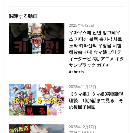
関連する動画
2025年4月23日
우마무스메 신년 빙그레우
스 키타산 블랙 뽑기~! 사토
노와 키타산의 우정을 시험
해봤습니다! ウマ娘 プリテ
ィーダービ 3期 アニメ キタ
サンブラック ガチャ
#shorts
2023年11月23日
【ウマ娘】ウマ娘3期8話視
聴後、1期6話まで見る そ
の後因子周回
2023年12月17日
2024年3月10日