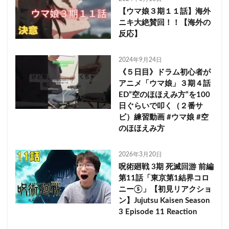
【ウマ娘３期１１話】海外
ニキ大絶賛回！！【海外の
反応】
2024年9月24日
《５日目》ドラム初心者が
アニメ「ウマ娘」３期４話
ED”空のほほえみ方”を100
日ぐらいで叩く（２番サ
ビ）練習動画 #ウマ娘 #空
のほほえみ方
2026年3月20日
呪術廻戦 3期 死滅回游 前編
第11話「東京第1結界コロ
ニー⑤」【初見リアクショ
ン】Jujutsu Kaisen Season
3 Episode 11 Reaction