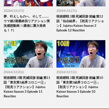
2026年3月27日
2026年3月27日
夢、叶えしものへ、そして………
呪術廻戦 3期 死滅回游 前編 第12
ウマ娘2期最終回リアクション実
話「仙台結界」【初見リアクショ
況感想動画！(最後に重大発表
ン】Jujutsu Kaisen Season 3
も！？)
Episode 12 Reaction
2026年3月20日
2026年3月13日
呪術廻戦 3期 死滅回游 前編 第11
呪術廻戦 3期 死滅回游 前編 第10
話「東京第1結界コロニー⑤」
話「東京第1結界コロニー④」
【初見リアクション】Jujutsu
【初見リアクション】Jujutsu
Kaisen Season 3 Episode 11
Kaisen Season 3 Episode 10
Reaction
Reaction