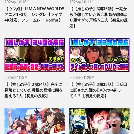
2026年4月16日
2026年4月11日
【ウマ娘】 U M A NEW WORLD!!
【【推しの子】3期35話】一期か
アニメ1~3期、シングレ【ライブ
ら予想していた近〇相姦が想像よ
4K対応、フレームレート60fps】
り重すぎて戸惑う二人【初見の反
応】
2026年4月3日
2026年3月28日
【【推しの子】3期34話】完全に
【【推しの子】3期33話】五反田
見落としていた母親の登場に頭を
に託された謎のDVDの中身っ
抱える2人【初見の反応】
て？？【初見の反応】