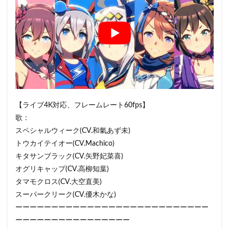
【ライブ4K対応、フレームレート60fps】
歌：
スペシャルウィーク(CV.和氣あず未)
トウカイテイオー(CV.Machico)
キタサンブラック(CV.矢野妃菜喜)
オグリキャップ(CV.高柳知葉)
タマモクロス(CV.大空直美)
スーパークリーク(CV.優木かな)
ーーーーーーーーーーーーーーーーーーーーーーーーーーー
ーーーーーーーーーーーーーーーー