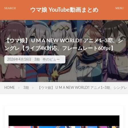
ウマ娘 YouTube動画まとめ
【ウマ娘】 U M A NEW WORLD!! アニメ1~3期、シ
ングレ【ライブ4K対応、フレームレート60fps】
2026年4月16日
3期
件のビュー
HOME
3期
【ウマ娘】 U M A NEW WORLD!! アニメ1~3期、シン