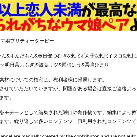
#ウマ娘プリティーダービー
国めたん&ずんだもん&春日部つむぎ&東北ずん子&東北イタコ&東
ち子(cv 明日葉よもぎ)&波音リツ&雨晴はう&冥鳴ひまり
素材についての権利は、権利者様に帰属します。
させていただいていますが、問題がある場合は直接ご連絡よろ
ます。
をモチーフとして編集された独自の創作物です。編集により教
ます。繰り返しの多いコンテンツ、再利用されたコンテンツで
hannel are manually created by the contributor, and are not aut