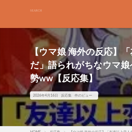
【ウマ娘 海外の反応】
だ」語られがちなウマ娘
勢ww【反応集】
2026年4月16日
反応集
件のビュー
HOME
反応集
【ウマ娘 海外の反応】「友達以上恋人