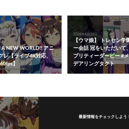
2026年4月16日
【ウマ娘】 トレセン学
A NEW WORLD!! アニ
ー会話 冠をいただいて、
ングレ【ライブ4K対応、
プリティーダービー #メ
0fps】
デアリングタクト
最新情報をチェックしよう
フォローする