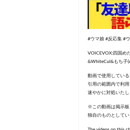
#ウマ娘 #反応集 
VOICEVOX:四
&WhiteCul&も
動画で使用している
引用の範囲内で利用
速やかに対処いたし
※この動画は掲示板
独自のものとしてい
The videos on this c