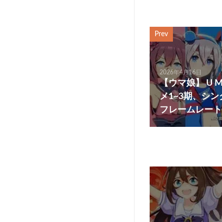
Prev
2026年4月16日
【ウマ娘】 U M 
メ1~3期、シ
フレームレート6