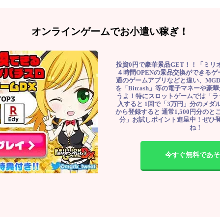
オンラインゲームでお小遣い稼ぎ！
投資0円で豪華景品GET！！「ミリ
４時間OPENの景品交換ができる
通のゲームアプリなどと違い、MG
を「Bitcash」等の電子マネーや
うよ！特にスロットゲームでは「ラ
入すると 1回で「3万円」分のメダル
から登録すると 通常1,500円分のとこ
分」お試しポイント進呈中！ぜひ
ね！
今すぐ無料であそ