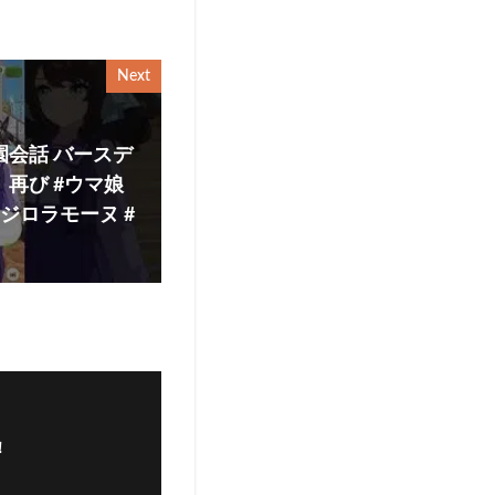
Next
園会話 バースデ
再び #ウマ娘
ジロラモーヌ #
！