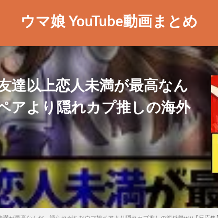
ウマ娘 YouTube動画まとめ
「友達以上恋人未満が最高なん
ペアより隠れカプ推しの海外
未満が最高なんだ」語られがちなウマ娘ペアより隠れカプ推しの海外勢ww【反応集