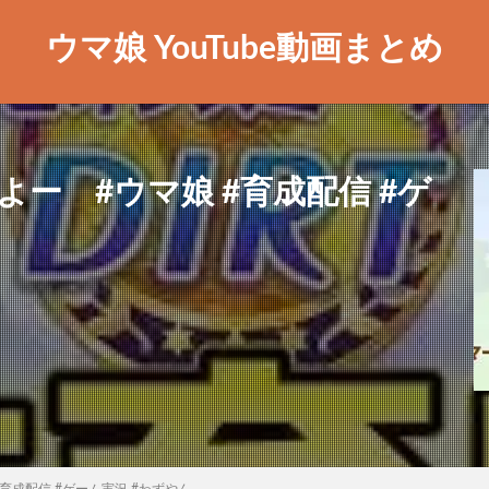
ウマ娘 YouTube動画まとめ
ー #ウマ娘 #育成配信 #ゲ
育成配信 #ゲーム実況 #わずやん