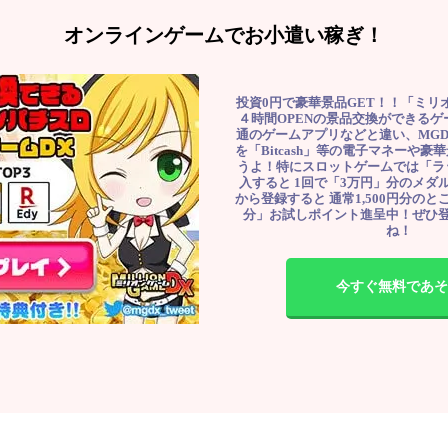
オンラインゲームでお小遣い稼ぎ！
投資0円で豪華景品GET！！「ミリ
４時間OPENの景品交換ができる
通のゲームアプリなどと違い、MG
を「Bitcash」等の電子マネーや
うよ！特にスロットゲームでは「ラ
入すると 1回で「3万円」分のメダル
から登録すると 通常1,500円分のとこ
分」お試しポイント進呈中！ぜひ
ね！
今すぐ無料であそ