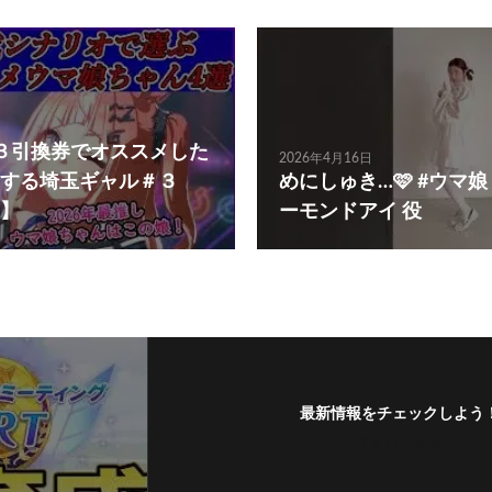
３引換券でオススメした
2026年4月16日
する埼玉ギャル＃３
めにしゅき…🩷 #ウマ娘
】
ーモンドアイ 役
最新情報をチェックしよう
フォローする