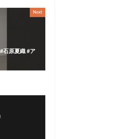
Next
 #石原夏織 #ア
！