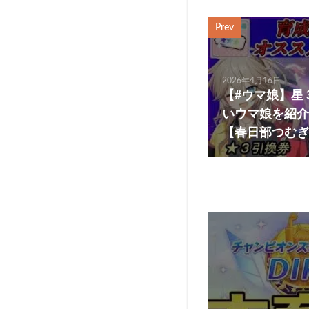
Prev
2026年4月16日
【#ウマ娘】星
いウマ娘を紹介
【春日部つむぎ