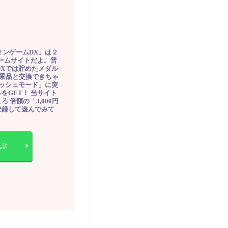
オンゲームDX」は２
ゲームサイトだよ。普
DXでは貯めたメダル
豪華景品と交換できちゃ
ッシュモード」に突
をGET！ 当サイト
ろ 倍額の「3,000円
登録して遊んでみて
ぶ