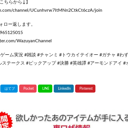
こちらから↓】
be.com/channel/UCunhvrw7ItMNn2CtkCt6czA/join
フォロー返します。
5125015
itter.com/WazuyanChannel
#ゲーム実況 #雑談 #チャンミ #トウカイテイオー #ガチャ #わ
ステークス #ピックアップ #決勝 #英雄譚 #アーモンドアイ 