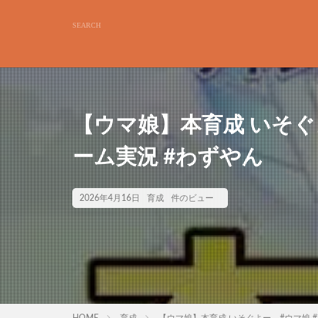
【ウマ娘】本育成 いそぐよ
ーム実況 #わずやん
2026年4月16日
育成
件のビュー
HOME
育成
【ウマ娘】本育成 いそぐよー #ウマ娘 #