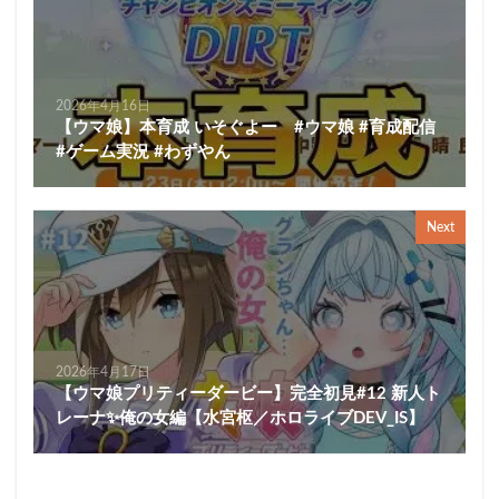
2026年4月16日
【ウマ娘】本育成 いそぐよー #ウマ娘 #育成配信
#ゲーム実況 #わずやん
Next
2026年4月17日
【ウマ娘プリティーダービー】完全初見#12 新人ト
レーナ✨️俺の女編【水宮枢／ホロライブDEV_IS】