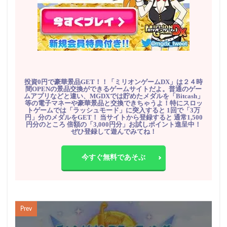
投資0円で豪華景品GET！！「ミリオンゲームDX」は２４時
間OPENの景品交換ができるゲームサイトだよ。普通のゲー
ムアプリなどと違い、MGDXでは貯めたメダルを「Bitcash」
等の電子マネーや豪華景品と交換できちゃうよ！特にスロッ
トゲームでは「ラッシュモード」に突入すると 1回で「3万
円」分のメダルをGET！ 当サイトから登録すると 通常1,500
円分のところ 倍額の「3,000円分」お試しポイント進呈中！
ぜひ登録して遊んでみてね！
今すぐ無料であそぶ
Prev