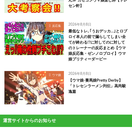
んSP カセコンウマ娘楽しみ【トレ
セン軒】
2026年8月8日
反応集
最低なトレ､｢うおデッカ…｣とロブ
ロイ本人の前で漏らしてしまい全
てが終わる!?に対してのに対して
のトレーナーの反応まとめ【ウマ
娘反応集・ゼンノロブロイ】ウマ
娘プリティーダービー
2026年8月8日
ウマ娘
【ウマ娘-賽馬娘Pretty Derby】
「トレセンラーメン列伝」高尚駿
逸篇
運営サイトからのお知らせ