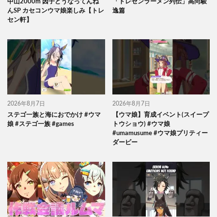
中山2000m 因子どうなってんね
「トレセンラーメン列伝」高尚駿
んSP カセコンウマ娘楽しみ【トレ
逸篇
セン軒】
2026年8月7日
2026年8月7日
ステゴ一族と海におでかけ #ウマ
【ウマ娘】育成イベント(スイープ
娘 #ステゴ一族 #games
トウショウ) #ウマ娘
#umamusume #ウマ娘プリティー
ダービー