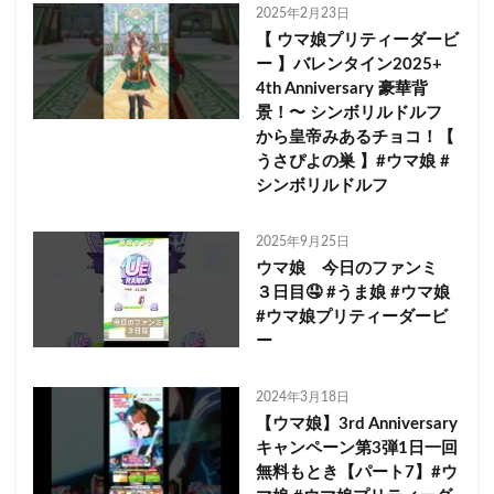
2025年2月23日
【 ウマ娘プリティーダービ
ー 】バレンタイン2025+
4th Anniversary 豪華背
景！〜 シンボリルドルフ
から皇帝みあるチョコ！【
うさぴよの巣 】#ウマ娘 #
シンボリルドルフ
2025年9月25日
ウマ娘 今日のファンミ
３日目🤤 #うま娘 #ウマ娘
#ウマ娘プリティーダービ
ー
2024年3月18日
【ウマ娘】3rd Anniversary
キャンペーン第3弾1日一回
無料もとき【パート7】#ウ