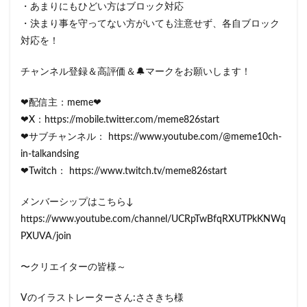
・あまりにもひどい方はブロック対応
・決まり事を守ってない方がいても注意せず、各自ブロック
対応を！
チャンネル登録＆高評価＆🔔マークをお願いします！
❤配信主：meme❤
❤X：https://mobile.twitter.com/meme826start
❤サブチャンネル： https://www.youtube.com/@meme10ch-
in-talkandsing
❤Twitch： https://www.twitch.tv/meme826start
メンバーシップはこちら↓
https://www.youtube.com/channel/UCRpTwBfqRXUTPkKNWq
PXUVA/join
〜クリエイターの皆様～
Vのイラストレーターさん:ささきち様