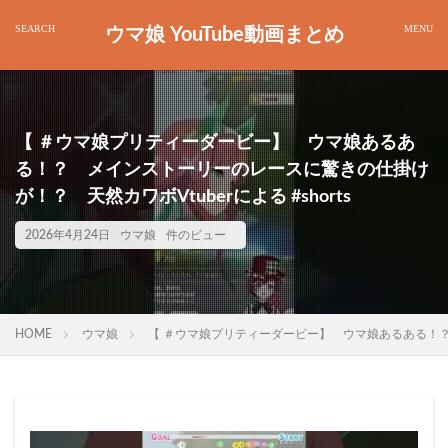
ウマ娘 YouTube動画まとめ
【 ＃ウマ娘プリティーダービー】 ウマ娘あるあ
る！？ メインストーリーのレースに驚きの仕掛け
が！？ 天然カワボVtuberによる #shorts
2026年4月24日
ウマ娘
件のビュー
HOME
ウマ娘
【 ＃ウマ娘プリティーダービー】 ウマ娘あるある！？ メ