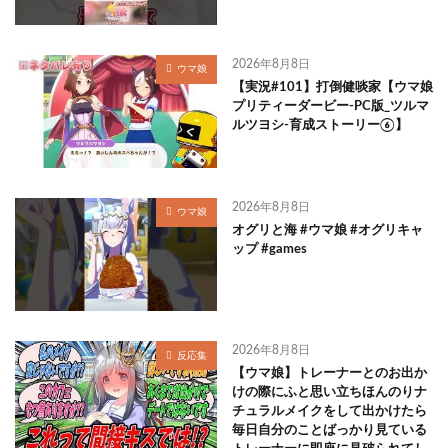
2026年8月8日
ウマ娘
【実況#101】打倒健啖家【ウマ娘
プリティーダービー-PC版_ツルマ
ルツヨシ-育成ストーリー⑥】
2026年8月8日
ウマ娘
オグリと海 #ウマ娘 #オグリキャ
ップ #games
2026年8月8日
反応集
【ウマ娘】トレーナーとのお出か
けの際にふと思い立ちほんのりナ
チュラルメイクをして出かけたら
毎日自分のことばっかり見ている