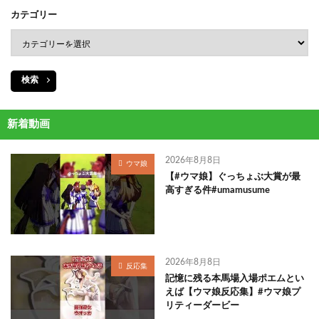
カテゴリー
検索
新着動画
2026年8月8日
ウマ娘
【#ウマ娘】ぐっちょぶ大賞が最
高すぎる件#umamusume
2026年8月8日
反応集
記憶に残る本馬場入場ポエムとい
えば【ウマ娘反応集】#ウマ娘プ
リティーダービー