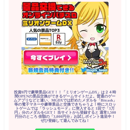
投資0円で豪華景品GET！！「ミリオンゲームDX」は２４時
間OPENの景品交換ができるゲームサイトだよ。普通のゲー
ムアプリなどと違い、MGDXでは貯めたメダルを「Bitcash」
等の電子マネーや豪華景品と交換できちゃうよ！特にスロッ
トゲームでは「ラッシュモード」に突入すると 1回で「3万
円」分のメダルをGET！ 当サイトから登録すると 通常1,500
円分のところ 倍額の「3,000円分」お試しポイント進呈中！
ぜひ登録して遊んでみてね！