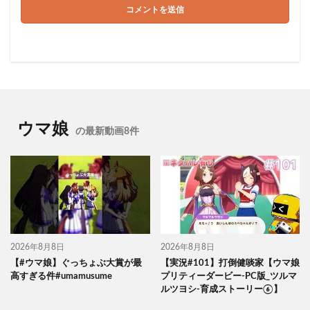
ウマ娘
の最新動画8件
2026年8月8日
2026年8月8日
【#ウマ娘】ぐっちょぶ大賞が最
【実況#101】打倒健啖家【ウマ娘
高すぎる件#umamusume
プリティーダービー-PC版_ツルマ
ルツヨシ-育成ストーリー⑥】