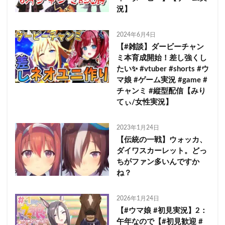
況】
2024年6月4日
【#雑談】ダービーチャン
ミ本育成開始！差し強くし
たい✨ #vtuber #shorts #ウ
マ娘 #ゲーム実況 #game #
チャンミ #縦型配信【みり
てぃ/女性実況】
2023年1月24日
【伝統の一戦】ウォッカ、
ダイワスカーレット。どっ
ちがファン多いんですか
ね？
2026年1月24日
【#ウマ娘 #初見実況】2：
午年なので【#初見歓迎 #