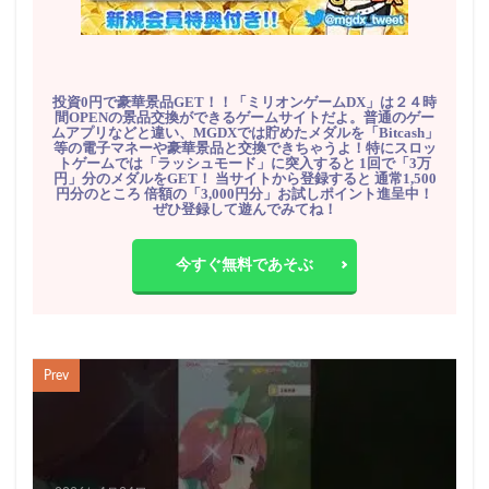
投資0円で豪華景品GET！！「ミリオンゲームDX」は２４時
間OPENの景品交換ができるゲームサイトだよ。普通のゲー
ムアプリなどと違い、MGDXでは貯めたメダルを「Bitcash」
等の電子マネーや豪華景品と交換できちゃうよ！特にスロッ
トゲームでは「ラッシュモード」に突入すると 1回で「3万
円」分のメダルをGET！ 当サイトから登録すると 通常1,500
円分のところ 倍額の「3,000円分」お試しポイント進呈中！
ぜひ登録して遊んでみてね！
今すぐ無料であそぶ
Prev