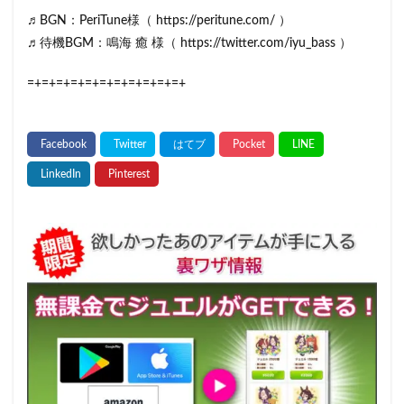
♬BGN：PeriTune様（ https://peritune.com/ ）
♬待機BGM：鳴海 癒 様（ https://twitter.com/iyu_bass ）
=+=+=+=+=+=+=+=+=+=+=+