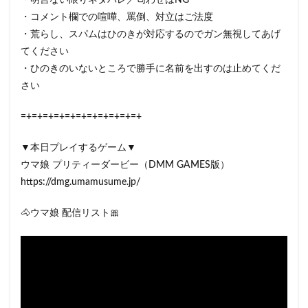
・明言ない限りネタバレ／匂わせはNG
・コメント欄での喧嘩、罵倒、対立はご法度
・荒らし、スパムはひのきが対応するのでガン無視してあげ
てください
・ひのきのいないところで勝手に名前を出すのは止めてくだ
さい
=+=+=+=+=+=+=+=+=+=+=+
▼本日プレイするゲーム▼
ウマ娘 プリティーダービー（DMM GAMES版）
https://dmg.umamusume.jp/
🐴ウマ娘 配信リスト🎀