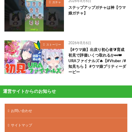
2026年8月6日
ガチャ
ステップアップガチャは神【ウマ
娘ガチャ】
2026年8月6日
ストーリー
【#ウマ娘】出戻り初心者🔰育成
初見で評価いくつ取れるか👀👑
URAファイナルズ🔥【#Vtuber /#
知見ちら 】 #ウマ娘プリティーダ
ービー
運営サイトからのお知らせ
お問い合わせ
サイトマップ