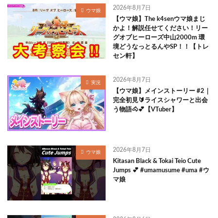
2026年8月7日
ウマ娘
【ウマ娘】The k4senウマ娘まじ
かよ！解説任せてください！リー
グオブヒーローズ中山2000m 環
境どうなっとるんやSP！！【トレ
セン軒】
2026年8月7日
実況
【ウマ娘】メインストーリー #2｜
完全初見🔰ライスシャワーと出会
う物語🐴💕【VTuber】
2026年8月7日
ウマ娘
Kitasan Black & Tokai Teio Cute
Jumps 💕 #umamusume #uma #ウ
マ娘