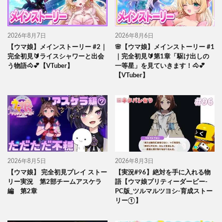
2026年8月7日
2026年8月6日
【ウマ娘】メインストーリー #2｜
🌸【ウマ娘】メインストーリー #1
完全初見🔰ライスシャワーと出会
｜完全初見🔰第1章「駆け出しの
う物語🐴💕【VTuber】
一等星」を見ていきます！🐴💕
【VTuber】
2026年8月5日
2026年8月3日
【ウマ娘】 完全初見プレイ ストー
【実況#96】絶対を手に入れる物
リー実況 第2部チームアスケラ
語【ウマ娘プリティーダービー-
編 第2章
PC版_ツルマルツヨシ-育成ストー
リー①】