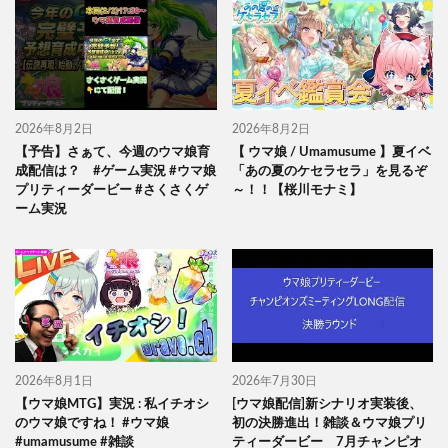
2026年8月2日
2026年8月2日
【予告】さぁて、今週のウマ娘育
【 ウマ娘 / Umamusume 】夏イベ
成配信は？ #ゲーム実況 #ウマ娘
「あの夏のケセラセラ」を見るぞ
プリティーダービー #さくさくゲ
～！！【桜川モナミ】
ーム実況
2026年8月1日
2026年7月30日
【ウマ娘MTG】実況 : 私イチオシ
[ウマ娘配信]新シナリオ実装後、
のウマ娘ですね！ #ウマ娘
初の決勝進出！雑談＆ウマ娘プリ
#umamusume #雑談
ティーダービー 7月チャンピオ