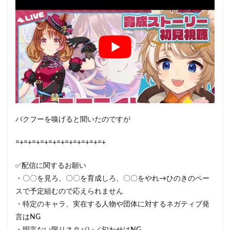
バクフーを嗅げると聞いたのですが
=+=+=+=+=+=+=+=+=+=+=+
✅配信に関するお願い
・〇〇を見ろ、〇〇を育成しろ、〇〇をやれ→ひのきのペー
スで予定組むので応えられません
・特定のキャラ、実在する人物や団体に対するネガティブ発
言はNG