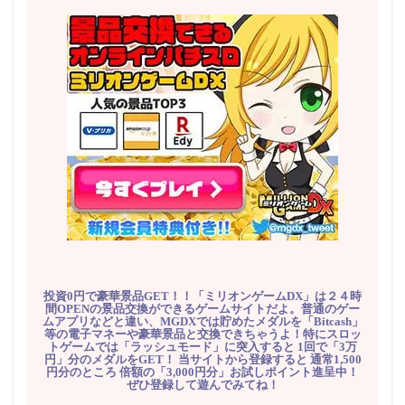
投資0円で豪華景品GET！！「ミリオンゲームDX」は２４時
間OPENの景品交換ができるゲームサイトだよ。普通のゲー
ムアプリなどと違い、MGDXでは貯めたメダルを「Bitcash」
等の電子マネーや豪華景品と交換できちゃうよ！特にスロッ
トゲームでは「ラッシュモード」に突入すると 1回で「3万
円」分のメダルをGET！ 当サイトから登録すると 通常1,500
円分のところ 倍額の「3,000円分」お試しポイント進呈中！
ぜひ登録して遊んでみてね！