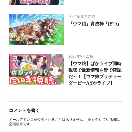
2024年10月21日
『ウマ娘』育成枠『ぽつ』
2023年9月27日
【ウマ娘】ぱかライブ同時
視聴で最新情報を皆で確認
だ～！【ウマ娘プリティー
ダービー/ぱかライブ】
コメントを書く
メールアドレスが公開されることはありません。
※
が付いている欄は
必須項目です