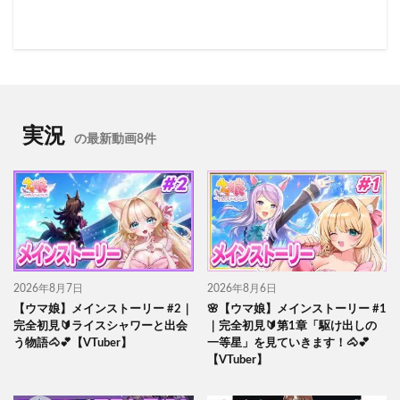
実況
の最新動画8件
2026年8月7日
2026年8月6日
【ウマ娘】メインストーリー #2｜
🌸【ウマ娘】メインストーリー #1
完全初見🔰ライスシャワーと出会
｜完全初見🔰第1章「駆け出しの
う物語🐴💕【VTuber】
一等星」を見ていきます！🐴💕
【VTuber】