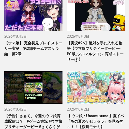
2026年8月5日
2026年8月3日
【ウマ娘】 完全初見プレイ ストー
【実況#96】絶対を手に入れる物
リー実況 第2部チームアスケラ
語【ウマ娘プリティーダービー-
編 第2章
PC版_ツルマルツヨシ-育成ストー
リー①】
2026年8月2日
2026年8月2日
【予告】さぁて、今週のウマ娘育
【 ウマ娘 / Umamusume 】夏イベ
成配信は？ #ゲーム実況 #ウマ娘
「あの夏のケセラセラ」を見るぞ
プリティーダービー #さくさくゲ
～！！【桜川モナミ】