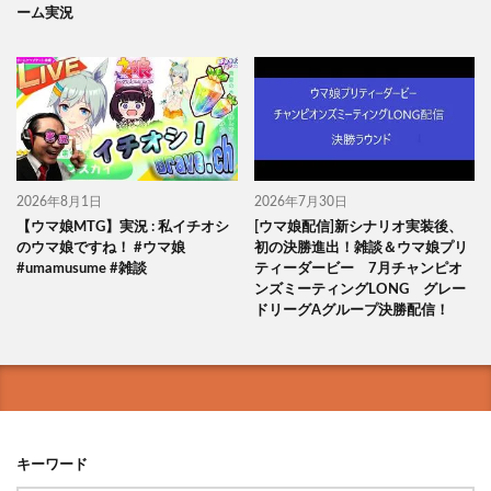
ーム実況
2026年8月1日
2026年7月30日
【ウマ娘MTG】実況 : 私イチオシ
[ウマ娘配信]新シナリオ実装後、
のウマ娘ですね！ #ウマ娘
初の決勝進出！雑談＆ウマ娘プリ
#umamusume #雑談
ティーダービー 7月チャンピオ
ンズミーティングLONG グレー
ドリーグAグループ決勝配信！
キーワード