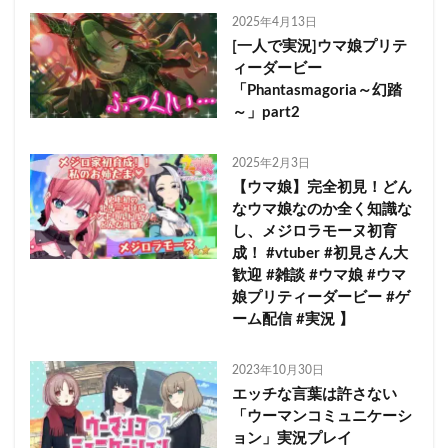
2025年4月13日
[一人で実況]ウマ娘プリテ
ィーダービー
「Phantasmagoria～幻踏
～」part2
2025年2月3日
【ウマ娘】完全初見！どん
なウマ娘なのか全く知識な
し、メジロラモーヌ初育
成！ #vtuber #初見さん大
歓迎 #雑談 #ウマ娘 #ウマ
娘プリティーダービー #ゲ
ーム配信 #実況 】
2023年10月30日
エッチな言葉は許さない
「ウーマンコミュニケーシ
ョン」実況プレイ