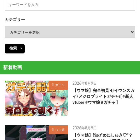
カテゴリー
検索
新着動画
2026年8月9日
ガチャ
【ウマ娘】完全初見 セイウンスカ
イ/メジロブライトガチャ❕[ #新人
vtuber #ウマ娘 #ガチャ ]
2026年8月9日
ウマ娘
【ウマ娘】誰の”めにしゅき♡”？