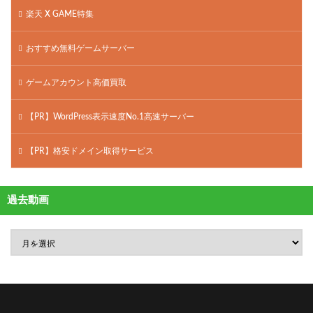
楽天 X GAME特集
おすすめ無料ゲームサーバー
ゲームアカウント高価買取
【PR】WordPress表示速度No.1高速サーバー
【PR】格安ドメイン取得サービス
過去動画