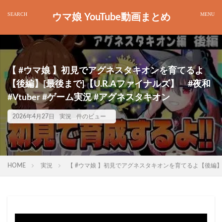
ウマ娘 YouTube動画まとめ
【 #ウマ娘 】初見でアグネスタキオンを育てるよ
【後編】[最後まで]【U.R.Aファイナルズ】 #夜和
#Vtuber #ゲーム実況 #アグネスタキオン
2026年4月27日
実況
件のビュー
HOME
実況
【 #ウマ娘 】初見でアグネスタキオンを育てるよ【後編】[最後