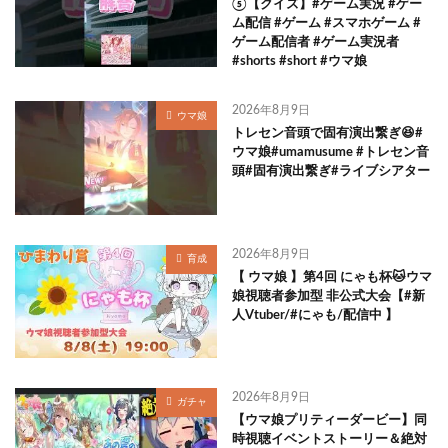
⑤【クイズ】#ゲーム実況 #ゲー
ム配信 #ゲーム #スマホゲーム #
ゲーム配信者 #ゲーム実況者
#shorts #short #ウマ娘
2026年8月9日
ウマ娘
トレセン音頭で固有演出繋ぎ😆#
ウマ娘#umamusume #トレセン音
頭#固有演出繋ぎ#ライブシアター
2026年8月9日
育成
【 ウマ娘 】第4回 にゃも杯🐱ウマ
娘視聴者参加型 非公式大会【#新
人Vtuber/#にゃも/配信中 】
2026年8月9日
ガチャ
【ウマ娘プリティーダービー】同
時視聴イベントストーリー＆絶対