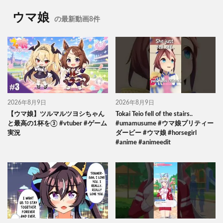
ウマ娘
の最新動画8件
2026年8月9日
2026年8月9日
【ウマ娘】ツルマルツヨシちゃん
Tokai Teio fell of the stairs..
と最高の1杯を③ #vtuber #ゲーム
#umamusume #ウマ娘プリティー
実況
ダービー #ウマ娘 #horsegirl
#anime #animeedit