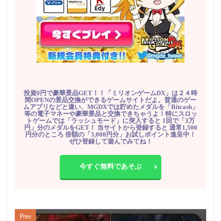
投資0円で豪華景品GET！！「ミリオンゲームDX」は２４時
間OPENの景品交換ができるゲームサイトだよ。普通のゲー
ムアプリなどと違い、MGDXでは貯めたメダルを「Bitcash」
等の電子マネーや豪華景品と交換できちゃうよ！特にスロッ
トゲームでは「ラッシュモード」に突入すると 1回で「3万
円」分のメダルをGET！ 当サイトから登録すると 通常1,500
円分のところ 倍額の「3,000円分」お試しポイント進呈中！
ぜひ登録して遊んでみてね！
今すぐ無料であそぶ
Prev