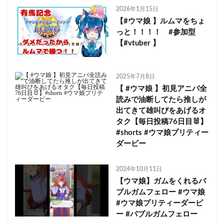
2026年1月15日
【#ウマ娘 】ルムマをちょ
っと！！！！ #参加型
【#vtuber 】
2025年7月8日
【 #ウマ娘 】初見アニバ全
読みで油断してたら推しが
出てきて雄叫びをあげるオ
タク【毎日投稿76日目🐰】
#shorts #ウマ娘プリティー
ダービー
2024年10月11日
【ウマ娘】ガムをくれるバ
ブルガムフェロー #ウマ娘
#ウマ娘プリティーダービ
ー #バブルガムフェロー