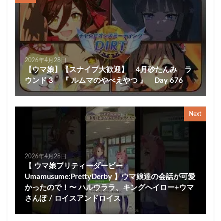
2026年4月28日
【ウマ娘】【スナイプ大歓迎】 4月砂たんみ ラ
ウンド３ 『 ルムマのやべえやつ 』 Day 676
Next
2026年4月28日
【 ウマ娘プリティーダービー
Umamusume:PrettyDerby 】ウマ娘達の会話が可愛
かったので！〜 ハルウララ、キングヘイロー+ウマ
さんぽ / ロイスアンドロイス