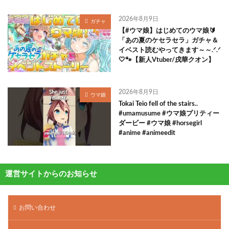
2026年8月9日
ガチャ
【#ウマ娘】はじめてのウマ娘🔰
「あの夏のケセラセラ」ガチャ＆
イベスト読むやってきます～～.ᐟ.ᐟ
🤍🐾【新人Vtuber/戌華クオン】
2026年8月9日
ウマ娘
Tokai Teio fell of the stairs..
#umamusume #ウマ娘プリティー
ダービー #ウマ娘 #horsegirl
#anime #animeedit
運営サイトからのお知らせ
お問い合わせ