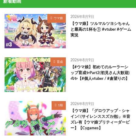
新着動画
2026年8月9日
ウマ娘
【ウマ娘】ツルマルツヨシちゃん
と最高の1杯を③ #vtuber #ゲーム
実況
2026年8月9日
育成
【#ウマ娘】初めてのルーラーシ
ップ育成✨Part2(初見さん大歓迎)
🐴✨【#個人vtuber / #倉望りの】
2026年8月9日
1期
【ウマ娘】「グロウアップ・シャ
イン! (サイレンススズカ他)」※音
ズレ有【ウマ娘プリティーダービ
ー】【Cygames】