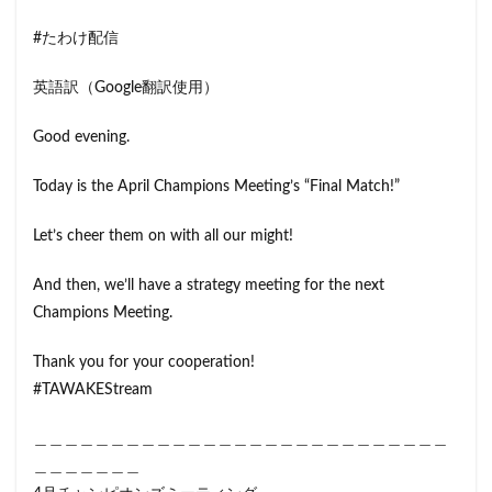
#たわけ配信
英語訳（Google翻訳使用）
Good evening.
Today is the April Champions Meeting’s “Final Match!”
Let’s cheer them on with all our might!
And then, we’ll have a strategy meeting for the next
Champions Meeting.
Thank you for your cooperation!
#TAWAKEStream
＿＿＿＿＿＿＿＿＿＿＿＿＿＿＿＿＿＿＿＿＿＿＿＿＿＿＿
＿＿＿＿＿＿＿