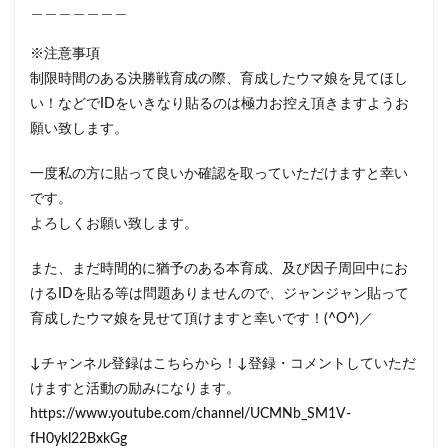
＿＿＿＿＿＿＿
※注意事項
制限時間のある決勝戦育成の際、育成したウマ娘を見てほし
い！などでIDをいきなり貼るのは極力お控え頂きますようお
願い致します。
一度私の方に貼って良いか確認を取っていただけますと幸い
です。
よろしくお願い致します。
また、まだ時間的に猶予のある本育成、及び因子周回中にお
けるIDを貼る等は問題ありませんので、ジャンジャン貼って
育成したウマ娘を見せて頂けますと幸いです！(^O^)／
↓チャンネル登録はこちらから！↓登録・コメントしていただ
けますと活動の励みになります。
https://www.youtube.com/channel/UCMNb_SM1V-
fH0ykl22BxkGg