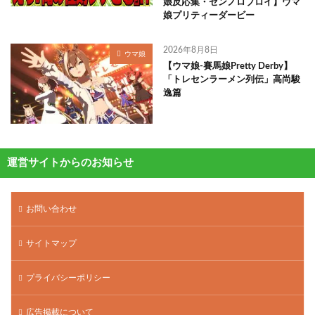
娘反応集・ゼンノロブロイ】ウマ
娘プリティーダービー
2026年8月8日
ウマ娘
【ウマ娘-賽馬娘Pretty Derby】
「トレセンラーメン列伝」高尚駿
逸篇
運営サイトからのお知らせ
お問い合わせ
サイトマップ
プライバシーポリシー
広告掲載について