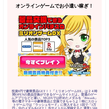
オンラインゲームでお小遣い稼ぎ！
投資0円で豪華景品GET！！「ミリオンゲームDX」は２４時
間OPENの景品交換ができるゲームサイトだよ。普通のゲー
ムアプリなどと違い、MGDXでは貯めたメダルを「Bitcash」
等の電子マネーや豪華景品と交換できちゃうよ！特にスロッ
トゲームでは「ラッシュモード」に突入すると 1回で「3万
円」分のメダルをGET！ 当サイトから登録すると 通常1,500