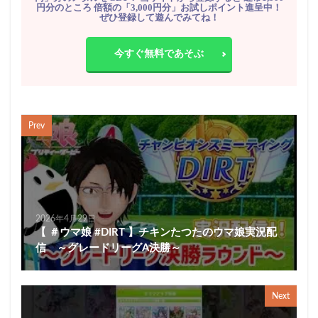
円分のところ 倍額の「3,000円分」お試しポイント進呈中！
ぜひ登録して遊んでみてね！
今すぐ無料であそぶ
Prev
2026年4月29日
【 ＃ウマ娘 #DIRT 】チキンたつたのウマ娘実況配
信 ～グレードリーグA決勝～
Next