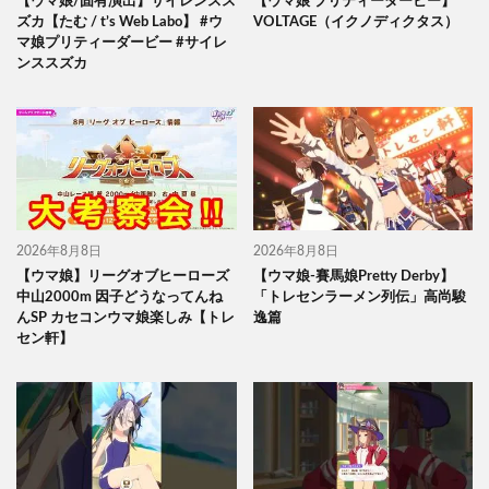
【ウマ娘/固有演出】サイレンスス
【ウマ娘 プリティーダービー】
ズカ【たむ / t’s Web Labo】 #ウ
VOLTAGE（イクノディクタス）
マ娘プリティーダービー #サイレ
ンススズカ
2026年8月8日
2026年8月8日
【ウマ娘】リーグオブヒーローズ
【ウマ娘-賽馬娘Pretty Derby】
中山2000m 因子どうなってんね
「トレセンラーメン列伝」高尚駿
んSP カセコンウマ娘楽しみ【トレ
逸篇
セン軒】