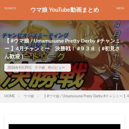
ウマ娘 YouTube動画まとめ
【 #ウマ娘 / Umamusume Pretty Derby #チャンミ
ー 】4月チャンミー 決勝戦！ #９３８（ #初見さ
ん歓迎 ）
2026年4月29日
ウマ娘
件のビュー
HOME
ウマ娘
【 #ウマ娘 / Umamusume Pretty Derby #チ