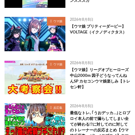
ンススズカ
2026年8月8日
ウマ娘
【ウマ娘 プリティーダービー】
VOLTAGE（イクノディクタス）
2026年8月8日
ウマ娘
【ウマ娘】リーグオブヒーローズ
中山2000m 因子どうなってんね
んSP カセコンウマ娘楽しみ【トレ
セン軒】
2026年8月8日
反応集
最低なトレ､｢うおデッカ…｣とロブ
ロイ本人の前で漏らしてしまい全
てが終わる!?に対してのに対して
のトレーナーの反応まとめ【ウマ