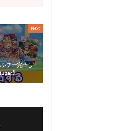
Next
スシチー完凸し
uber】
！