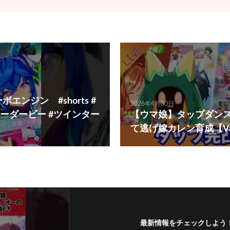
エンジン #shorts #
2026年4月30日
ーダービー #ツインター
【ウマ娘】タップダン
て逃げ嫁カレン育成【Vt
最新情報をチェックしよう