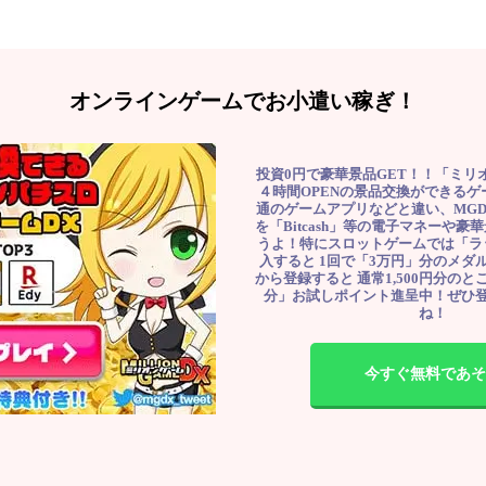
オンラインゲームでお小遣い稼ぎ！
投資0円で豪華景品GET！！「ミリ
４時間OPENの景品交換ができる
通のゲームアプリなどと違い、MG
を「Bitcash」等の電子マネーや
うよ！特にスロットゲームでは「ラ
入すると 1回で「3万円」分のメダル
から登録すると 通常1,500円分のとこ
分」お試しポイント進呈中！ぜひ
ね！
今すぐ無料であそ