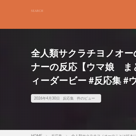
全人類サクラチヨノオー
ナーの反応【ウマ娘 まとめ
ィーダービー #反応集 #
2026年4月30日
反応集
件のビュー
HOME
反応集
全人類サクラチヨノオーのことは好きに対