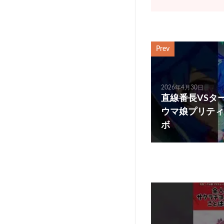
Prev
2026年4月30日
直線番長VSターボ
ウマ娘プリティ
ボ