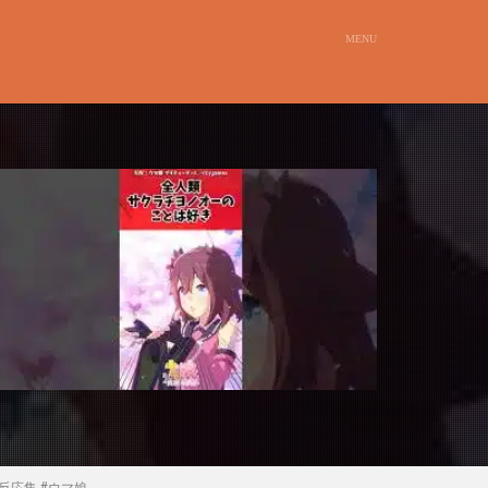
反応集 #ウマ娘