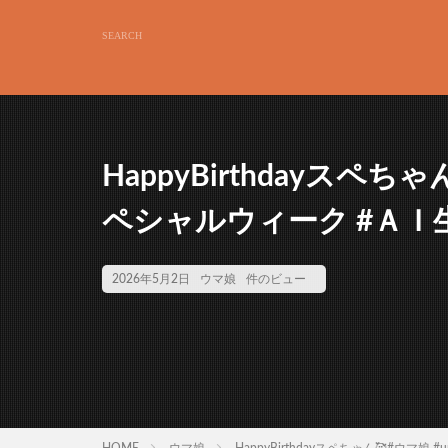
HappyBirthdayスペちゃ
ペシャルウィーク #ＡＩ生
2026年5月2日
ウマ娘
件のビュー
HOME
ウマ娘
HappyBirthdayスペちゃん🥰#ウマ娘