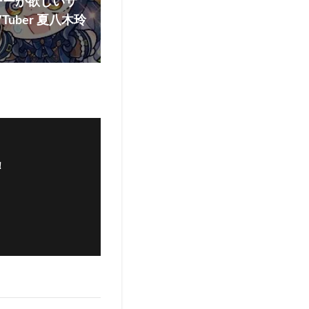
チーが欲しいサ
uber 夏八木玲
！