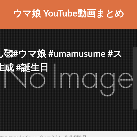
ウマ娘 YouTube動画まとめ
ん🥰#ウマ娘 #umamusume #ス
成 #誕生日
 #umamusume #スペシャルウィーク #ＡＩ生成 #誕生日