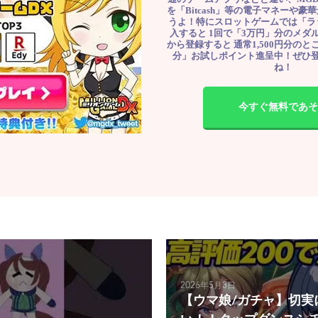
を「Bitcash」等の電子マネーや
うよ！特にスロットゲームでは「ラ
入すると 1回で「3万円」分のメダル
から登録すると 通常1,500円分のとこ
分」お試しポイント進呈中！ぜひ
ね！
今すぐ無料であそ
2026年5月3日
【ウマ娘/ガチャ】切実