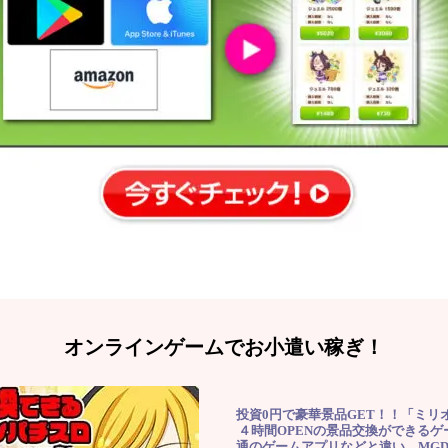
オンラインゲームでお小遣い稼ぎ！
投資0円で豪華景品GET！！「ミリ
４時間OPENの景品交換ができる
通のゲームアプリなどと違い、MG