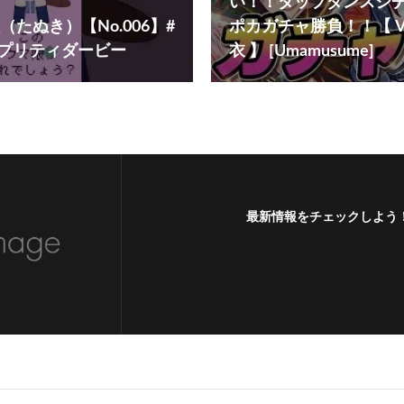
い！！タップダンスシ
たぬき）【No.006】#
ポカガチャ勝負！！【 VT
娘プリティダービー
衣 】 [Umamusume]
最新情報をチェックしよう
フォローする