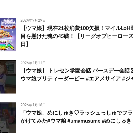
2024年9月29日
【ウマ娘】現在21枚消費100欠損！マイルLoH
目を懸けた魂の45戦！【リーグオブヒーローズ／
日】
2026年2月11日
【ウマ娘】 トレセン学園会話 バースデー会話 
ウマ娘プリティーダービー #エアメサイア #
2026年1月16日
「ウマ娘」めにしゅき♡ラッシュっしゅでフラ
かけてみた#ウマ娘 #umamusume #めにしゅ