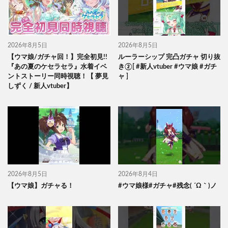
2026年8月5日
2026年8月5日
【ウマ娘/ガチャ回！】完全初見!!
ルーラーシップ 完凸ガチャ 切り抜
『あの夏のケセラセラ』水着イベ
き②[ #新人vtuber #ウマ娘 #ガチ
ントストーリー同時視聴！【 夢見
ャ ]
しずく / 新人vtuber】
2026年8月5日
2026年8月4日
【ウマ娘】ガチャる！
#ウマ娘様#ガチャ#残念( ´Ω｀)ノ