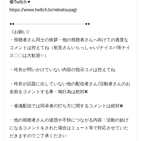
🔵Twitch▼
https://www.twitch.tv/reinatsuyagi
••┈┈┈┈┈┈┈┈┈┈┈┈┈┈┈┈••
《お願い》
・視聴者さん同士の挨拶・他の視聴者さんへ向けての過度な
コメントは控えてね（初見さんいらっしゃい/ナイスパ等ナイ
ス〇〇は大歓迎✨）
・玲衣が問いかけていない内容の指示コメは控えてね
・玲衣が話題に出していない他の配信者さん/活動者さんのお
名前をコメントする事・鳩行為は絶対❌
・雀魂配信では同卓者の打ち方に関するコメントは絶対❌
・他の視聴者さんの迷惑や不快につながる内容・活動の妨げ
になるコメントをされた場合はミュート等で対応させていた
だきますのでご了承ください