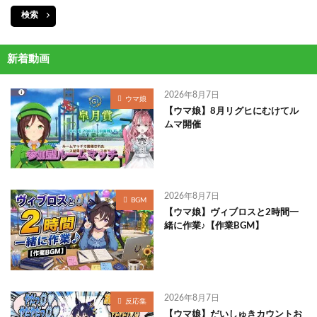
検索
新着動画
2026年8月7日
ウマ娘
【ウマ娘】8月リグヒにむけてル
ムマ開催
2026年8月7日
BGM
【ウマ娘】ヴィブロスと2時間一
緒に作業♪【作業BGM】
2026年8月7日
反応集
【ウマ娘】だいしゅきカウントお