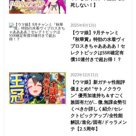
死しない！】
2025年8月13日
【ウマ娘】9月チャンミ
『秋華賞』特効の水着ヴィ
ブロスきちゃああああ！セ
レクトピックはSSR確定有
償10連付きで超お得！？
2023年12月11日
【ウマ娘】新ガチャ性能評
価まとめ‼ “サトノクラウ
ン” 優秀加速持ち＆すごく
族固有だが… 微,無課金勢引
くべきか詳しく紹介/セレ
クトピックアップ/全性能
解説/進化/固有/ドゥラメン
テ【2.5周年】