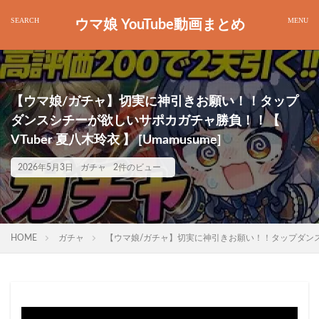
ウマ娘 YouTube動画まとめ
【ウマ娘/ガチャ】切実に神引きお願い！！タップ
ダンスシチーが欲しいサポカガチャ勝負！！【
VTuber 夏八木玲衣 】 [Umamusume]
2026年5月3日
ガチャ
2件のビュー
HOME
ガチャ
【ウマ娘/ガチャ】切実に神引きお願い！！タップダンスシチー