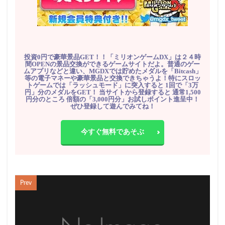
投資0円で豪華景品GET！！「ミリオンゲームDX」は２４時
間OPENの景品交換ができるゲームサイトだよ。普通のゲー
ムアプリなどと違い、MGDXでは貯めたメダルを「Bitcash」
等の電子マネーや豪華景品と交換できちゃうよ！特にスロッ
トゲームでは「ラッシュモード」に突入すると 1回で「3万
円」分のメダルをGET！ 当サイトから登録すると 通常1,500
円分のところ 倍額の「3,000円分」お試しポイント進呈中！
ぜひ登録して遊んでみてね！
今すぐ無料であそぶ
Prev