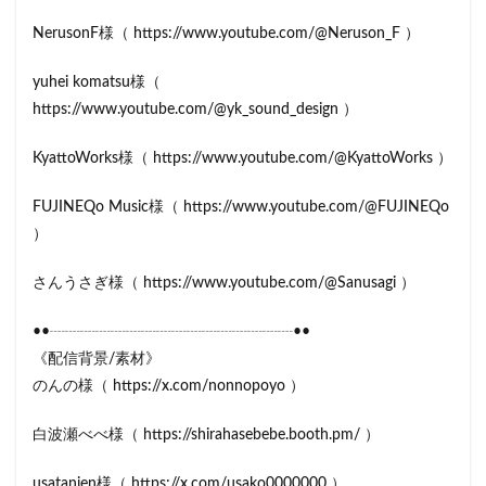
NerusonF様（ https://www.youtube.com/@Neruson_F ）
yuhei komatsu様（
https://www.youtube.com/@yk_sound_design ）
KyattoWorks様（ https://www.youtube.com/@KyattoWorks ）
FUJINEQo Music様（ https://www.youtube.com/@FUJINEQo
）
さんうさぎ様（ https://www.youtube.com/@Sanusagi ）
••┈┈┈┈┈┈┈┈┈┈┈┈┈┈┈┈••
《配信背景/素材》
のんの様（ https://x.com/nonnopoyo ）
白波瀬べべ様（ https://shirahasebebe.booth.pm/ ）
usatanien様（ https://x.com/usako0000000 ）