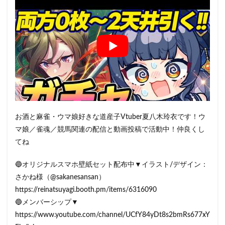
お酒と麻雀・ウマ娘好きな道産子Vtuber夏八木玲衣です！ウ
マ娘／雀魂／競馬関連の配信と動画投稿で活動中！仲良くし
てね
🔵オリジナルスマホ壁紙セット配布中▼イラスト/デザイン：
さかね様（@sakanesansan）
https://reinatsuyagi.booth.pm/items/6316090
🔵メンバーシップ▼
https://www.youtube.com/channel/UCfY84yDt8s2bmRs677xY