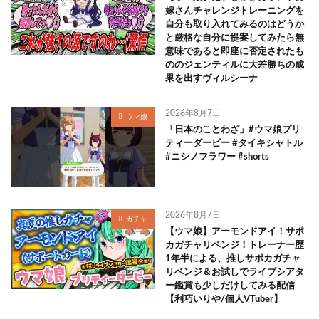
嫁さんチャレンジトレーニングを
自分も取り入れてみるのはどうか
と厳格な自分に提案してみたら無
意味であると即座に否定されたも
ののジェンティルに大差勝ちの成
果を出すヴィルシーナ
2026年8月7日
ウマ娘
「日本のことわざ」#ウマ娘プリ
ティーダービー #タイキシャトル
#ニシノフラワー #shorts
2026年8月7日
ガチャ
【ウマ娘】アーモンドアイ！サポ
カガチャリベンジ！トレーナー歴
1年半による、推しサポカガチャ
リベンジ＆お試しでライブシアタ
ー鑑賞も少しだけしてみる配信
【利巧いりや/個人VTuber】