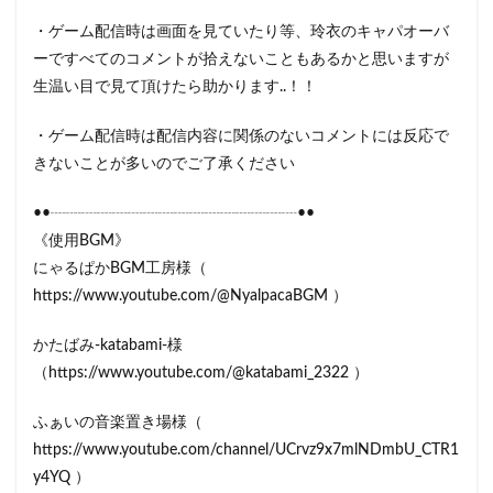
・ゲーム配信時は画面を見ていたり等、玲衣のキャパオーバ
ーですべてのコメントが拾えないこともあるかと思いますが
生温い目で見て頂けたら助かります..！！
・ゲーム配信時は配信内容に関係のないコメントには反応で
きないことが多いのでご了承ください
••┈┈┈┈┈┈┈┈┈┈┈┈┈┈┈┈••
《使用BGM》
にゃるぱかBGM工房様（
https://www.youtube.com/@NyalpacaBGM ）
かたばみ-katabami-様
（https://www.youtube.com/@katabami_2322 ）
ふぁいの音楽置き場様（
https://www.youtube.com/channel/UCrvz9x7mlNDmbU_CTR1
y4YQ ）