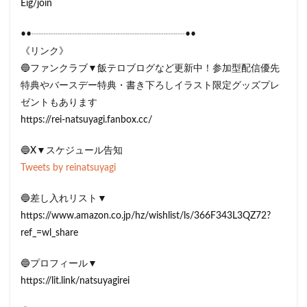
Eig/join
••┈┈┈┈┈┈┈┈┈┈┈┈┈┈┈┈••
《リンク》
🔵ファンクラブ▼飯テロブログなど更新中！参加型配信優先
特典やバースデー特典・書き下ろしイラスト限定グッズプレ
ゼントもあります
https://rei-natsuyagi.fanbox.cc/
🔵X▼スケジュール告知
Tweets by reinatsuyagi
🔵差し入れリスト▼
https://www.amazon.co.jp/hz/wishlist/ls/366F343L3QZ72?
ref_=wl_share
🔵プロフィール▼
https://lit.link/natsuyagirei