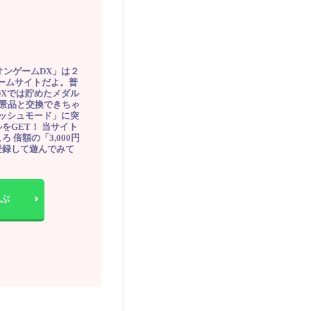
オンゲームDX」は２
ゲームサイトだよ。普
DXでは貯めたメダル
豪華景品と交換できちゃ
ッシュモード」に突
をGET！ 当サイト
ろ 倍額の「3,000円
登録して遊んでみて
ぶ