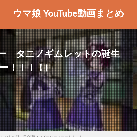
ウマ娘 YouTube動画まとめ
ー タニノギムレットの誕生
ー！！！！)
レットの誕生日会話(ハッピーバースデー！！！！)