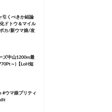
ャ引くべきか結論
化ドトウ＆マイル
ポカ/新ウマ娘/攻
ズ中山1200m最
0Pt～)【LoH短
musume #ウマ娘プリティ
dit