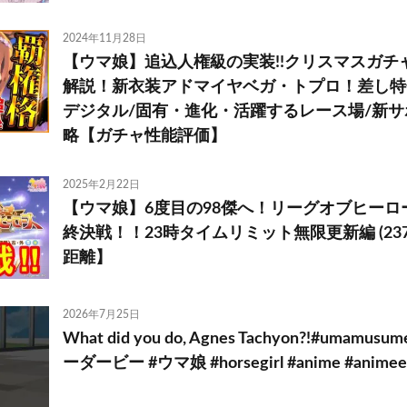
2024年11月28日
【ウマ娘】追込人権級の実装!!クリスマスガチ
解説！新衣装アドマイヤベガ・トプロ！差し特
デジタル/固有・進化・活躍するレース場/新サ
略【ガチャ性能評価】
2025年2月22日
【ウマ娘】6度目の98傑へ！リーグオブヒーロー
終決戦！！23時タイムリミット無限更新編 (2377
距離】
2026年7月25日
What did you do, Agnes Tachyon?!#uma
ーダービー #ウマ娘 #horsegirl #anime #animee