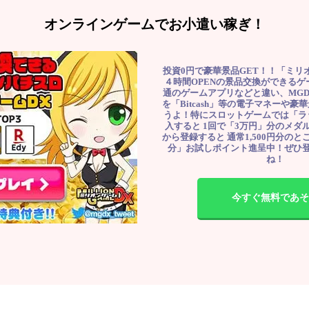
オンラインゲームでお小遣い稼ぎ！
投資0円で豪華景品GET！！「ミリ
４時間OPENの景品交換ができる
通のゲームアプリなどと違い、MG
を「Bitcash」等の電子マネーや
うよ！特にスロットゲームでは「ラ
入すると 1回で「3万円」分のメダル
から登録すると 通常1,500円分のとこ
分」お試しポイント進呈中！ぜひ
ね！
今すぐ無料であそ