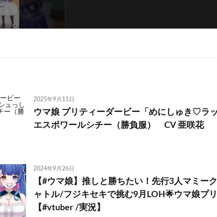
2025年9月11日
ウマ娘 プリティーダービー「めにしゅき♡ラ
エスポワールシチー（勝負服） CV 亜咲花
2024年9月26日
【#ウマ娘】推しと勝ちたい！先行3人マミーク
ャトル/フジキセキで挑む9月LOH🌟ウマ娘プ
【#vtuber /実況】