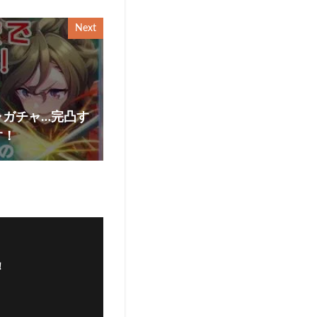
Next
ャガチャ…完凸す
す！
！