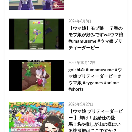
2024年6月8日
【ウマ娘】モブ娘 ７番の
モブ娘が好みですw#ウマ娘
#umamusume #ウマ娘プリ
ティーダービー
2025年10月12日
golshi🐴 #umamusume #ウ
マ娘プリティーダービー #
ウマ娘 #cygames #anime
#shorts
2026年5月29日
【ウマ娘 プリティーダービ
ー 】 輝け！お給仕の愛
馬！🏇✨推しが山の様にい
る桃源郷はここですか？