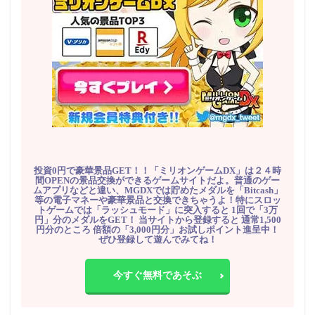
投資0円で豪華景品GET！！「ミリオンゲームDX」は２４時
間OPENの景品交換ができるゲームサイトだよ。普通のゲー
ムアプリなどと違い、MGDXでは貯めたメダルを「Bitcash」
等の電子マネーや豪華景品と交換できちゃうよ！特にスロッ
トゲームでは「ラッシュモード」に突入すると 1回で「3万
円」分のメダルをGET！ 当サイトから登録すると 通常1,500
円分のところ 倍額の「3,000円分」お試しポイント進呈中！
ぜひ登録して遊んでみてね！
今すぐ無料であそぶ