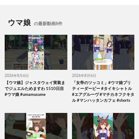
ウマ娘
の最新動画8件
2026年8月6日
2026年8月6日
【ウマ娘】ジャスタウェイ実装ま
「女帝のツッコミ」#ウマ娘プリ
でジュエルためますわ 1510日目
ティーダービー #タイキシャトル
#ウマ娘 #umamusume
#エアグルーヴ #マチカネフクキタ
ル #マンハッタンカフェ #shorts