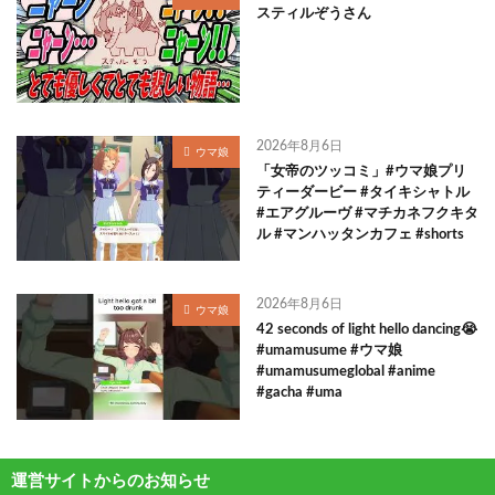
スティルぞうさん
2026年8月6日
ウマ娘
「女帝のツッコミ」#ウマ娘プリ
ティーダービー #タイキシャトル
#エアグルーヴ #マチカネフクキタ
ル #マンハッタンカフェ #shorts
2026年8月6日
ウマ娘
42 seconds of light hello dancing😭
#umamusume #ウマ娘
#umamusumeglobal #anime
#gacha #uma
運営サイトからのお知らせ