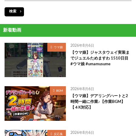
検索
新着動画
2026年8月6日
ウマ娘
【ウマ娘】ジャスタウェイ実装ま
でジュエルためますわ 1510日目
#ウマ娘 #umamusume
2026年8月6日
BGM
【ウマ娘】デアリングハートと2
時間一緒に作業♪【作業BGM】
【４K対応】
2026年8月6日
反応集