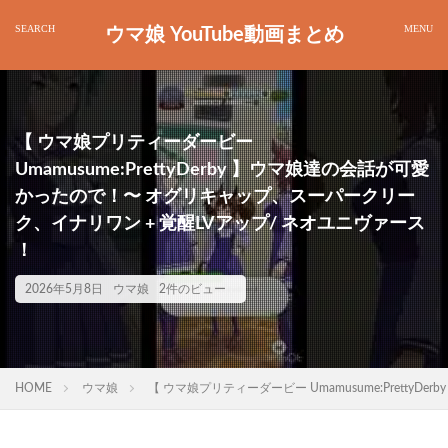
ウマ娘 YouTube動画まとめ
【 ウマ娘プリティーダービー
Umamusume:PrettyDerby 】ウマ娘達の会話が可愛
かったので！〜 オグリキャップ、スーパークリー
ク、イナリワン + 覚醒LVアップ/ ネオユニヴァース
！
2026年5月8日
ウマ娘
2件のビュー
HOME
ウマ娘
【 ウマ娘プリティーダービー Umamusume:Prett