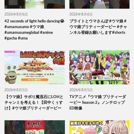
2026年8月6日
2026年8月6日
42 seconds of light hello dancing😭
ブライトとウマさんぽ #ウマ娘 #
#umamusume #ウマ娘
ウマ娘プリティーダービー #チャ
#umamusumeglobal #anime
ンネル登録お願いします#shorts
#gacha #uma
2026年8月5日
2026年8月5日
【ウマ娘】サボり魔流石にLOHと
TVアニメ『ウマ娘 プリティーダ
チャンミを考える！【田中くぅす
ービー Season 2』ノンテロップ
け】#ウマ娘プリティーダービー
ED映像