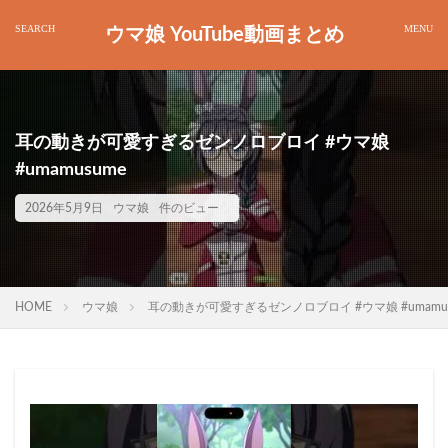
ウマ娘 YouTube動画まとめ
耳の動きが可愛すぎるゼンノロブロイ #ウマ娘
#umamusume
2026年5月9日
ウマ娘
件のビュー
HOME
ウマ娘
耳の動きが可愛すぎるゼンノロブロイ #ウマ娘 #umamus