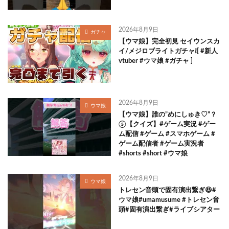
2026年8月9日
ガチャ
【ウマ娘】完全初見 セイウンスカ
イ/メジロブライトガチャ❕[ #新人
vtuber #ウマ娘 #ガチャ ]
2026年8月9日
ウマ娘
【ウマ娘】誰の”めにしゅき♡”？
⑤【クイズ】#ゲーム実況 #ゲー
ム配信 #ゲーム #スマホゲーム #
ゲーム配信者 #ゲーム実況者
#shorts #short #ウマ娘
2026年8月9日
ウマ娘
トレセン音頭で固有演出繋ぎ😆#
ウマ娘#umamusume #トレセン音
頭#固有演出繋ぎ#ライブシアター