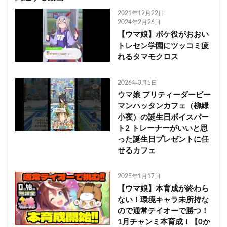
2021年12月22日
2024年2月26日
【ウマ娘】ボケ役がおおい
トレセン学園にツッコミ疲
れるタマモクロス
2026年3月5日
ウマ娘 プリティーダービー
マンハッタンカフェ（柳緑
小夜）の誕生日ボイスパー
ト2 トレーナーがいいと思
った誕生日プレゼントに任
せるカフェ
2025年1月17日
【ウマ娘】本育成が終わら
ない！環境キャラ未所持な
ので通常テイオーで勝つ！
1月チャンミ本育成！【0か