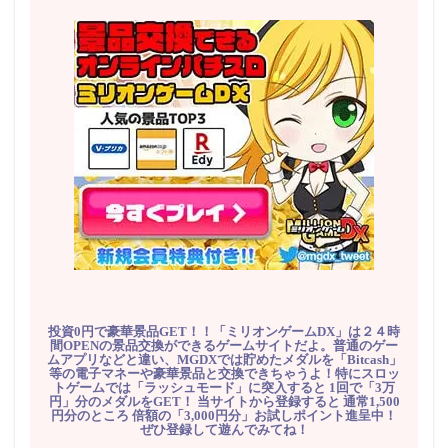
投資0円で豪華景品GET！！「ミリオンゲームDX」は２４時
間OPENの景品交換ができるゲームサイトだよ。普通のゲー
ムアプリなどと違い、MGDXでは貯めたメダルを「Bitcash」
等の電子マネーや豪華景品と交換できちゃうよ！特にスロッ
トゲームでは「ラッシュモード」に突入すると 1回で「3万
円」分のメダルをGET！ 当サイトから登録すると 通常1,500
円分のところ 倍額の「3,000円分」お試しポイント進呈中！
ぜひ登録して遊んでみてね！