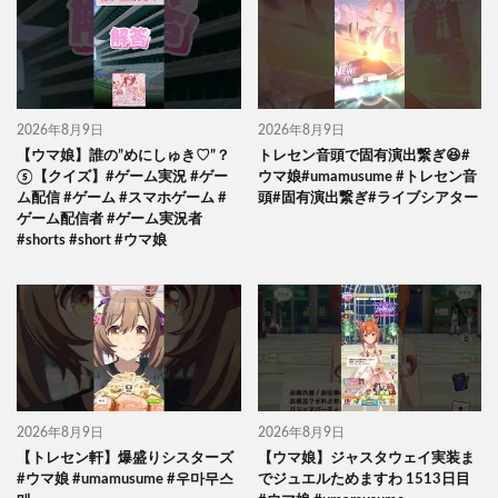
2026年8月9日
2026年8月9日
【ウマ娘】誰の”めにしゅき♡”？
トレセン音頭で固有演出繋ぎ😆#
⑤【クイズ】#ゲーム実況 #ゲー
ウマ娘#umamusume #トレセン音
ム配信 #ゲーム #スマホゲーム #
頭#固有演出繋ぎ#ライブシアター
ゲーム配信者 #ゲーム実況者
#shorts #short #ウマ娘
2026年8月9日
2026年8月9日
【トレセン軒】爆盛りシスターズ
【ウマ娘】ジャスタウェイ実装ま
#ウマ娘 #umamusume #우마무스
でジュエルためますわ 1513日目