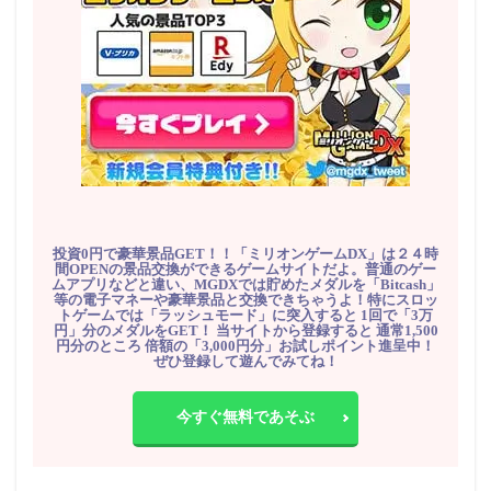
投資0円で豪華景品GET！！「ミリオンゲームDX」は２４時
間OPENの景品交換ができるゲームサイトだよ。普通のゲー
ムアプリなどと違い、MGDXでは貯めたメダルを「Bitcash」
等の電子マネーや豪華景品と交換できちゃうよ！特にスロッ
トゲームでは「ラッシュモード」に突入すると 1回で「3万
円」分のメダルをGET！ 当サイトから登録すると 通常1,500
円分のところ 倍額の「3,000円分」お試しポイント進呈中！
ぜひ登録して遊んでみてね！
今すぐ無料であそぶ