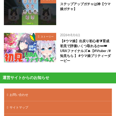
ステップアップガチャは神【ウマ
娘ガチャ】
2026年8月6日
ストーリー
【#ウマ娘】出戻り初心者🔰育成
初見で評価いくつ取れるか👀👑
URAファイナルズ🔥【#Vtuber /#
知見ちら 】 #ウマ娘プリティーダ
ービー
運営サイトからのお知らせ
お問い合わせ
サイトマップ