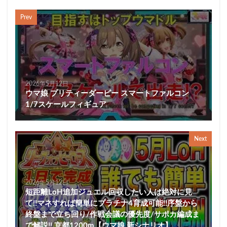
Prev
2026年5月12日
ウマ娘 プリティーダービー スマートファルコン
1/7スケールフィギュア
Next
2026年5月12日
短距離LoH追加ジュエル回収したい人は絶対に見
て!!マネすれば簡単にプラチナ4育成可能!!序盤から
終盤まで立ち回り/作戦会議の優先度/サポカ編成ま
で解説!! 京都1200m【ウマ娘 新シナリオ】