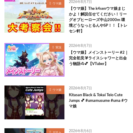
2026年8月7日
ウマ娘
【ウマ娘】The k4senウマ娘まじ
かよ！解説任せてください！リー
グオブヒーローズ中山2000m 環
境どうなっとるんやSP！！【トレ
セン軒】
2026年8月7日
実況
【ウマ娘】メインストーリー #2｜
完全初見🔰ライスシャワーと出会
う物語🐴💕【VTuber】
2026年8月7日
ウマ娘
Kitasan Black & Tokai Teio Cute
Jumps 💕 #umamusume #uma #ウ
マ娘
2026年8月6日
ガチャ