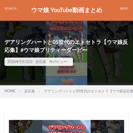
ウマ娘 YouTube動画まとめ
デアリングハートと05世代のエトセトラ【ウマ娘反
応集】#ウマ娘プリティーダービー
2026年5月12日
反応集
件のビュー
HOME
反応集
デアリングハートと05世代のエトセトラ【ウマ娘反応