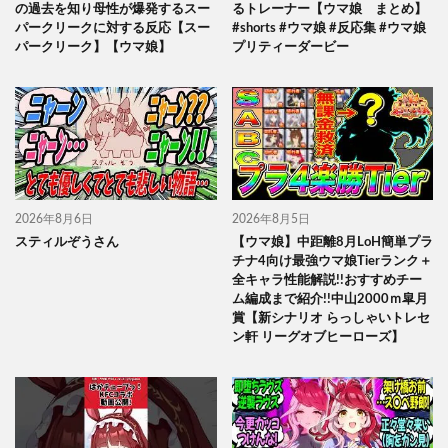
の過去を知り母性が爆発するスー
るトレーナー【ウマ娘 まとめ】
パークリークに対する反応【スー
#shorts #ウマ娘 #反応集 #ウマ娘
パークリーク】【ウマ娘】
プリティーダービー
2026年8月6日
2026年8月5日
スティルぞうさん
【ウマ娘】中距離8月LoH簡単プラ
チナ4向け最強ウマ娘Tierランク＋
全キャラ性能解説!!おすすめチー
ム編成まで紹介!!中山2000ｍ皐月
賞【新シナリオ らっしゃいトレセ
ン軒 リーグオブヒーローズ】