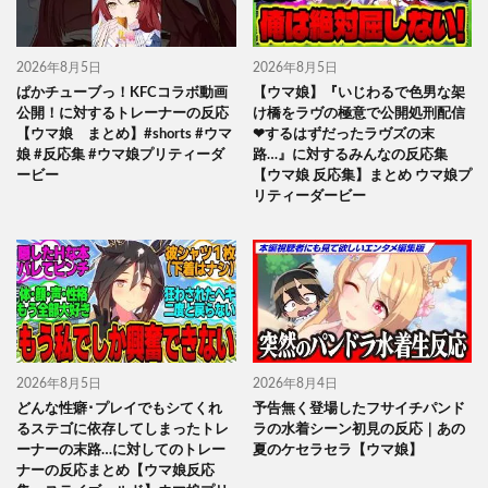
2026年8月5日
2026年8月5日
ぱかチューブっ！KFCコラボ動画
【ウマ娘】『いじわるで色男な架
公開！に対するトレーナーの反応
け橋をラヴの極意で公開処刑配信
【ウマ娘 まとめ】#shorts #ウマ
❤するはずだったラヴズの末
娘 #反応集 #ウマ娘プリティーダ
路…』に対するみんなの反応集
ービー
【ウマ娘 反応集】まとめ ウマ娘プ
リティーダービー
2026年8月5日
2026年8月4日
どんな性癖･プレイでもシてくれ
予告無く登場したフサイチパンド
るステゴに依存してしまったトレ
ラの水着シーン初見の反応｜あの
ーナーの末路…に対してのトレー
夏のケセラセラ【ウマ娘】
ナーの反応まとめ【ウマ娘反応