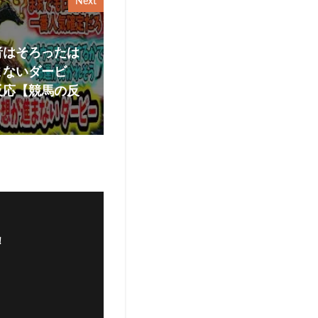
Next
者はそろったは
まないダービ
反応【競馬の反
！