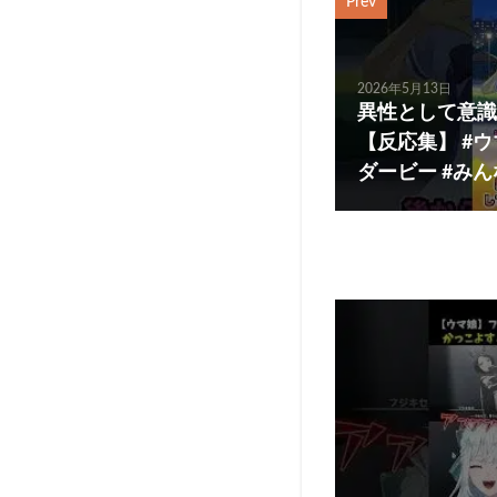
Prev
2026年5月13日
異性として意識
【反応集】 #
ダービー #みん