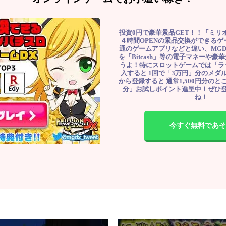
投資0円で豪華景品GET！！「ミリ
４時間OPENの景品交換ができる
通のゲームアプリなどと違い、MG
を「Bitcash」等の電子マネーや
うよ！特にスロットゲームでは「ラ
入すると 1回で「3万円」分のメダル
から登録すると 通常1,500円分のとこ
分」お試しポイント進呈中！ぜひ
ね！
今すぐ無料であそ