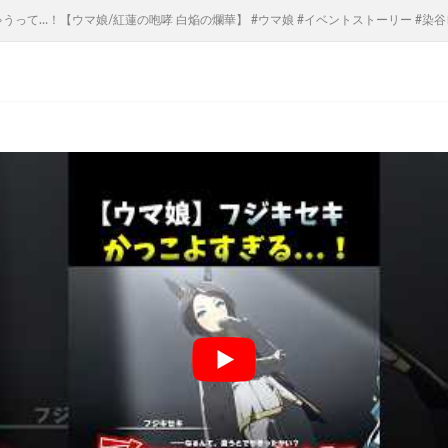
て…！【ウマ娘/紅蓮の咆哮 白焔の爛華】 #ウマ娘 #イベントストーリー #染谷レイナ 