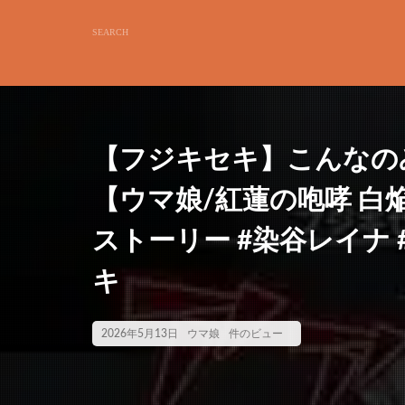
【フジキセキ】こんなの
【ウマ娘/紅蓮の咆哮 白焔
ストーリー #染谷レイナ #切
キ
2026年5月13日
ウマ娘
件のビュー