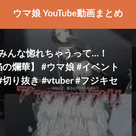
ウマ娘 YouTube動画まとめ
みんな惚れちゃうって…！
の爛華】 #ウマ娘 #イベント
り抜き #vtuber #フジキセ