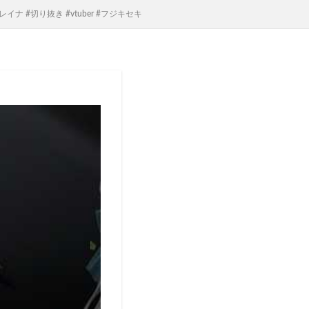
#切り抜き #vtuber #フジキセキ