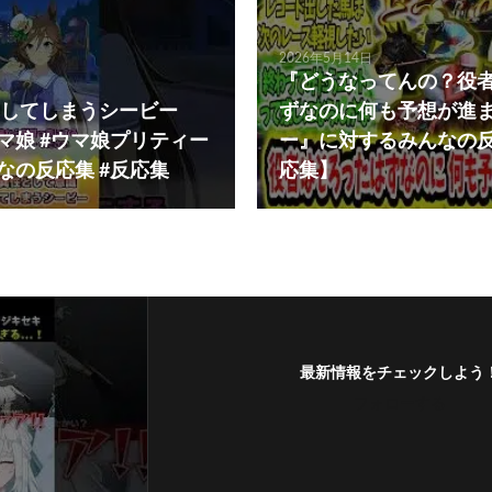
2026年5月14日
『どうなってんの？役
してしまうシービー
ずなのに何も予想が進
ウマ娘 #ウマ娘プリティー
ー』に対するみんなの
なの反応集 #反応集
応集】
最新情報をチェックしよう
フォローする