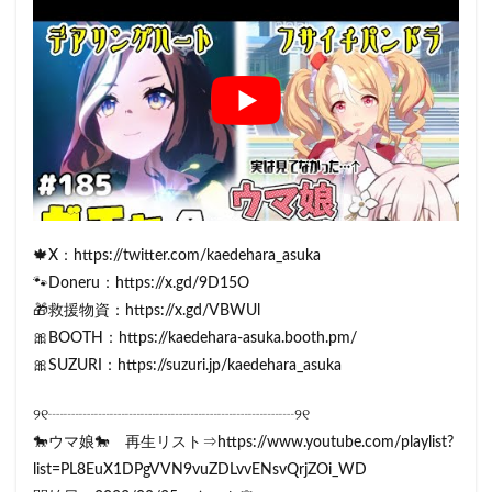
🍁X：https://twitter.com/kaedehara_asuka
🐾Doneru：https://x.gd/9D15O
🎁救援物資：https://x.gd/VBWUl
🎀BOOTH：https://kaedehara-asuka.booth.pm/
🎀SUZURI：https://suzuri.jp/kaedehara_asuka
୨୧┈┈┈┈┈┈┈┈┈┈┈┈┈┈┈┈୨୧
🐎ウマ娘🐎 再生リスト⇒https://www.youtube.com/playlist?
list=PL8EuX1DPgVVN9vuZDLvvENsvQrjZOi_WD