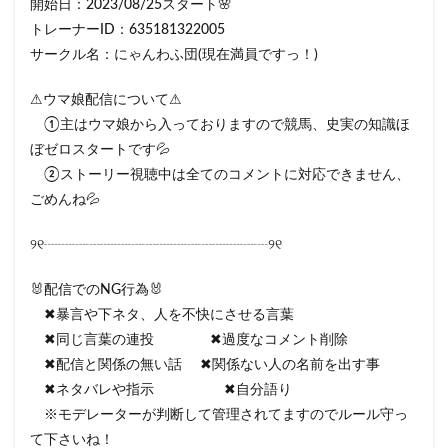
開始日：2023/08/25スタート🌸
トレーナーID：635181322005
サークル名：にゃんわふ団(現在満員ですっ！)
⚠ウマ娘配信について⚠
①主はウマ娘から入っておりますので競馬、史実の知識ほ
ぼゼロスタートです💦
②ストーリー視聴中は全てのコメントに対応できません、
ごめんね💦
୨୧┈┈┈┈┈┈┈┈┈┈┈┈┈┈┈┈୨୧
🐰配信でのNG行為🐰
✖暴言や下ネタ、人を不快にさせる言葉
✖同じ言葉の連投 ✖過度なコメント削除
✖配信と関係の無い話 ✖関係ない人の名前を出す事
✖ネタバレや指示 ✖自分語り
※モデレーターが判断して管理されてますのでルール守っ
て下さいね！