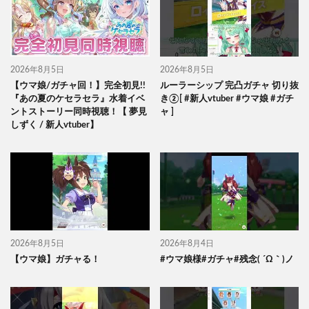
2026年8月5日
2026年8月5日
【ウマ娘/ガチャ回！】完全初見!!
ルーラーシップ 完凸ガチャ 切り抜
『あの夏のケセラセラ』水着イベ
き②[ #新人vtuber #ウマ娘 #ガチ
ントストーリー同時視聴！【 夢見
ャ ]
しずく / 新人vtuber】
2026年8月5日
2026年8月4日
【ウマ娘】ガチャる！
#ウマ娘様#ガチャ#残念( ´Ω｀)ノ