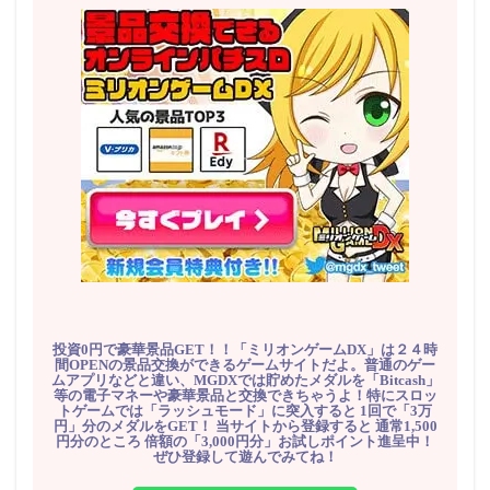
投資0円で豪華景品GET！！「ミリオンゲームDX」は２４時
間OPENの景品交換ができるゲームサイトだよ。普通のゲー
ムアプリなどと違い、MGDXでは貯めたメダルを「Bitcash」
等の電子マネーや豪華景品と交換できちゃうよ！特にスロッ
トゲームでは「ラッシュモード」に突入すると 1回で「3万
円」分のメダルをGET！ 当サイトから登録すると 通常1,500
円分のところ 倍額の「3,000円分」お試しポイント進呈中！
ぜひ登録して遊んでみてね！