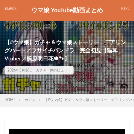
ウマ娘 YouTube動画まとめ
【#ウマ娘】ガチャ＆ウマ娘ストーリー デアリン
グハート／フサイチパンドラ 完全初見【猫耳
Vtuber／楓原明日花🍁🐾】
2026年5月16日
ガチャ
件のビュー
HOME
ガチャ
【#ウマ娘】ガチャ＆ウマ娘ストーリー デアリングハート