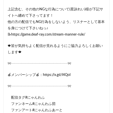
上記含む、その他のNGな行為について(星詠れい)様が下記サ
イトへ纏めて下さってます！
他の方の配信でもNG行為をしないよう、リスナーとして基本
を身につけて下さいねっ♪
📝https://game.deaf-ray.com/stream-manner-rule/
🍁皆が気持ちよく配信が見れるようにご協力よろしくお願い
します🍁
୨୧┈┈┈┈┈┈┈┈┈┈┈┈┈┈┈┈୨୧
🍎メンバーシップ🍎：https://x.gd/l4QoI
୨୧┈┈┈┈┈┈┈┈┈┈┈┈┈┈┈┈୨୧
配信タグ#にゃんわふ
ファンネーム#にゃんわふ団
ファンアート​#にゃんわふあーと