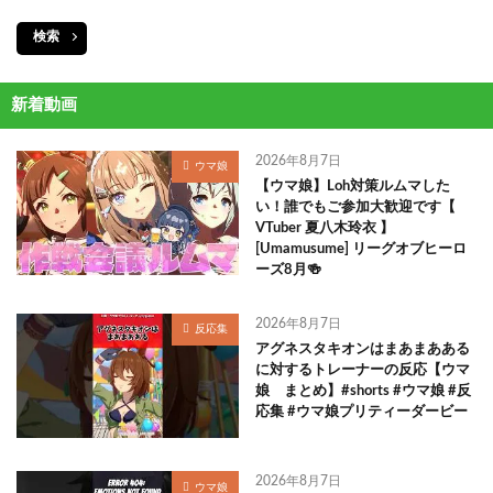
検索
新着動画
2026年8月7日
ウマ娘
【ウマ娘】Loh対策ルムマした
い！誰でもご参加大歓迎です【
VTuber 夏八木玲衣 】
[Umamusume] リーグオブヒーロ
ーズ8月🍻
2026年8月7日
反応集
アグネスタキオンはまあまあある
に対するトレーナーの反応【ウマ
娘 まとめ】#shorts #ウマ娘 #反
応集 #ウマ娘プリティーダービー
2026年8月7日
ウマ娘