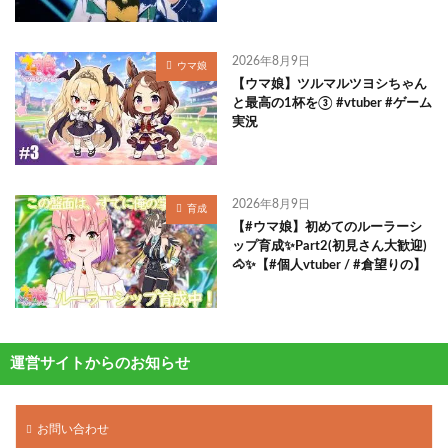
2026年8月9日
ウマ娘
【ウマ娘】ツルマルツヨシちゃん
と最高の1杯を③ #vtuber #ゲーム
実況
2026年8月9日
育成
【#ウマ娘】初めてのルーラーシ
ップ育成✨Part2(初見さん大歓迎)
🐴✨【#個人vtuber / #倉望りの】
運営サイトからのお知らせ
お問い合わせ