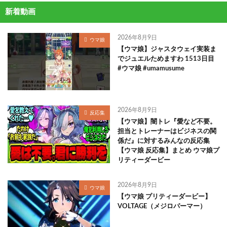
新着動画
2026年8月9日
ウマ娘
【ウマ娘】ジャスタウェイ実装ま
でジュエルためますわ 1513日目
#ウマ娘 #umamusume
2026年8月9日
反応集
【ウマ娘】闇トレ『愛など不要。
担当とトレーナーはビジネスの関
係だ』に対するみんなの反応集
【ウマ娘 反応集】まとめ ウマ娘プ
リティーダービー
2026年8月9日
ウマ娘
【ウマ娘 プリティーダービー】
VOLTAGE（メジロパーマー）