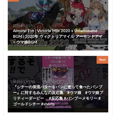
2026年5月17日
Almond Eye | Victoria Mile 2020 x Umamusume
BGM | 2020年 ヴィクトリアマイル アーモンドアイ
× ウマ娘BGM
Next
2026年5月17日
『シチーの保湿バターをパンに塗って食べたバンブ
ー』に対するみんなの反応集 #ウマ娘 #ウマ娘プ
リティーダービー #反応集 #バンブーメモリー #
ゴールドシチー #shorts