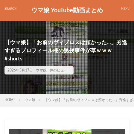
ウマ娘 YouTube動画まとめ
【ウマ娘】「お前のヴィブロスは預かった…」秀逸
すぎるプロフィール欄の誘拐事件が草ｗｗｗ
#shorts
2026年5月17日
ウマ娘
件のビュー
HOME
ウマ娘
【ウマ娘】「お前のヴィブロスは預かった…」秀逸すぎるプ