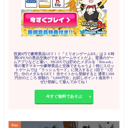
投資0円で豪華景品GET！！「ミリオンゲームDX」は２４時
間OPENの景品交換ができるゲームサイトだよ。普通のゲー
ムアプリなどと違い、MGDXでは貯めたメダルを「Bitcash」
等の電子マネーや豪華景品と交換できちゃうよ！特にスロッ
トゲームでは「ラッシュモード」に突入すると 1回で「3万
円」分のメダルをGET！ 当サイトから登録すると 通常1,500
円分のところ 倍額の「3,000円分」お試しポイント進呈中！
ぜひ登録して遊んでみてね！
今すぐ無料であそぶ
Prev