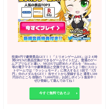
投資0円で豪華景品GET！！「ミリオンゲームDX」は２４時
間OPENの景品交換ができるゲームサイトだよ。普通のゲー
ムアプリなどと違い、MGDXでは貯めたメダルを「Bitcash」
等の電子マネーや豪華景品と交換できちゃうよ！特にスロッ
トゲームでは「ラッシュモード」に突入すると 1回で「3万
円」分のメダルをGET！ 当サイトから登録すると 通常1,500
円分のところ 倍額の「3,000円分」お試しポイント進呈中！
ぜひ登録して遊んでみてね！
今すぐ無料であそぶ