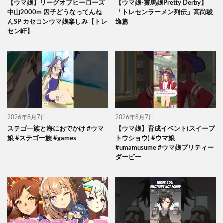
【ウマ娘】リーグオブヒーローズ
【ウマ娘-賽馬娘Pretty Derby】
中山2000m 因子どうなってんね
「トレセンラーメン列伝」高尚駿
んSP カセコンウマ娘楽しみ【トレ
逸篇
セン軒】
2026年8月7日
2026年8月7日
ステゴ一族と海におでかけ #ウマ
【ウマ娘】育成イベント(スイープ
娘 #ステゴ一族 #games
トウショウ) #ウマ娘
#umamusume #ウマ娘プリティー
ダービー