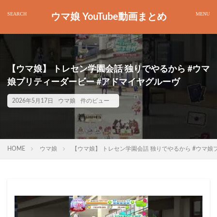
ウマ娘 YouTube動画まとめ
【ウマ娘】 トレセン学園会話 独りでやるから #ウマ
娘プリティーダービー #アドマイヤグルーヴ
2026年5月17日
ウマ娘
件のビュー
HOME
ウマ娘
【ウマ娘】 トレセン学園会話 独りでやるから #ウマ娘