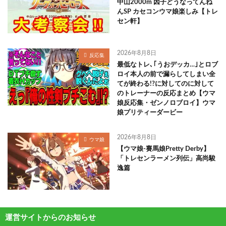
中山2000m 因子どうなってんね
んSP カセコンウマ娘楽しみ【トレ
セン軒】
2026年8月8日
反応集
最低なトレ､｢うおデッカ…｣とロブ
ロイ本人の前で漏らしてしまい全
てが終わる!?に対してのに対して
のトレーナーの反応まとめ【ウマ
娘反応集・ゼンノロブロイ】ウマ
娘プリティーダービー
2026年8月8日
ウマ娘
【ウマ娘-賽馬娘Pretty Derby】
「トレセンラーメン列伝」高尚駿
逸篇
運営サイトからのお知らせ